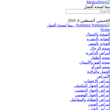
معا لصحة أفضل
الخميس, أغسطس 6, 2026
Publisher - معا لصحة أفضل
Home
الصحة والجمال
العناية بالبشرة
العناية بالشعر
صحة الرجال
أمراض الذكورة
صحة الطفل
صحة الفم والأسنان
صحه المرأة
الحمل والولادة
الأمراض
أمراض الاعصاب
أمراض الجهاز التناسلي
أﻤراض اﻟﺠﻬﺎز اﻟﺘﻨﻔﺴﻲ
أمراض الجهاز الهضمي
أمراض العظام والمفاصل
أمراض العيون
أمراض القلب