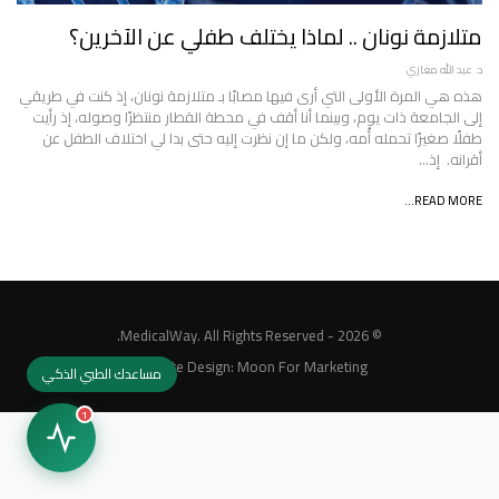
متلازمة نونان .. لماذا يختلف طفلي عن الآخرين؟
د. عبد الله مغازي
هذه هي المرة الأولى التي أرى فيها مصابًا بـ متلازمة نونان، إذ كنت في طريقي
إلى الجامعة ذات يوم، وبينما أنا أقف في محطة القطار منتظرًا وصوله، إذ رأيت
طفلًا صغيرًا تحمله أُمه، ولكن ما إن نظرت إليه حتى بدا لي اختلاف الطفل عن
أقرانه. إذ…
READ MORE...
© 2026 - MedicalWay. All Rights Reserved.
Website Design:
Moon For Marketing
مساعدك الطبي الذكي
1