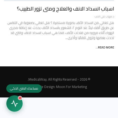
اسباب انسداد الانف والعلاج ومتى تزور الطبيب؟
د.مهاب علي الديب
هل تعاني من انسداد الأنف بصورة مستمرة ؟ هل تعاني بصعوبة في التنفس
عن طريق أنفك ليلاً عند النوم ؟، الشعور بانسداد الأنف يحدث عند إعاقة مجرى
الهواء أثناء مروره من فتحات الأنف، فما هي اسباب انسداد الانف والتي قد
تحدث بعضها وتزول تلقائيا وأخرى…
READ MORE...
© 2026 - MedicalWay. All Rights Reserved.
Website Design:
Moon For Marketing
مساعدك الطبي الذكي
1