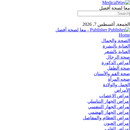
معا لصحة أفضل
الجمعة, أغسطس 7, 2026
Publisher - معا لصحة أفضل
Home
الصحة والجمال
العناية بالبشرة
العناية بالشعر
صحة الرجال
أمراض الذكورة
صحة الطفل
صحة الفم والأسنان
صحه المرأة
الحمل والولادة
الأمراض
أمراض الاعصاب
أمراض الجهاز التناسلي
أﻤراض اﻟﺠﻬﺎز اﻟﺘﻨﻔﺴﻲ
أمراض الجهاز الهضمي
أمراض العظام والمفاصل
أمراض العيون
أمراض القلب