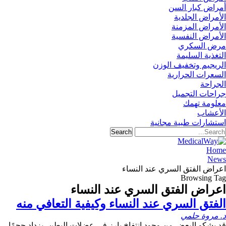
أمراض كبار السن
الأمراض الجلدية
الأمراض المزمنة
الأمراض النفسية
مرض السكري
التغذية السليمة
الريجيم وتخفيف الوزن
السعرات الحرارية
الجراحة
جراحات التجميل
معلومة تهمك
الأعشاب
استشارات طبية مجانية
Home
News
اعراض الفتق السري عند النساء
Browsing Tag
اعراض الفتق السري عند النساء
الفتق السري عند النساء وكيفية التعافي منه
د. مروة حلمي
قد يشكو البعض من وجود انتفاخ بارز في عضلات البطن، يزداد حجمًا