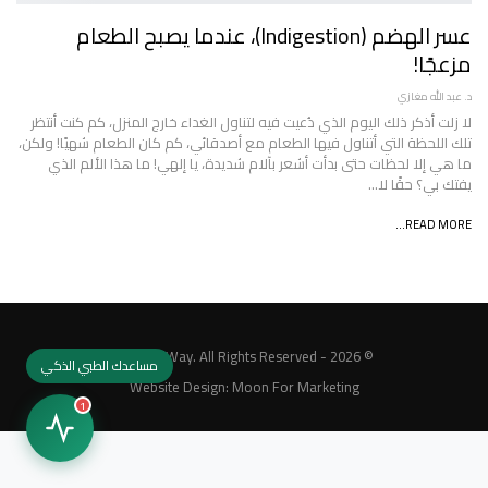
عسر الهضم (indigestion)، عندما يصبح الطعام
مزعجًا!
د. عبد الله مغازي
لا زلت أذكر ذلك اليوم الذي دُعيت فيه لتناول الغداء خارج المنزل، كم كنت أنتظر
تلك اللحظة التي أتناول فيها الطعام مع أصدقائي، كم كان الطعام شهيًا! ولكن،
ما هي إلا لحظات حتى بدأت أشعر بآلام شديدة، يا إلهي! ما هذا الألم الذي
يفتك بي؟ حقًا لا…
READ MORE...
© 2026 - MedicalWay. All Rights Reserved.
مساعدك الطبي الذكي
Website Design:
Moon For Marketing
1