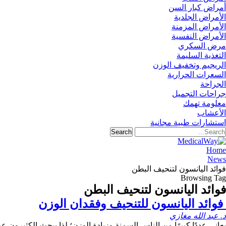
أمراض كبار السن
الأمراض الجلدية
الأمراض المزمنة
الأمراض النفسية
مرض السكري
التغذية السليمة
الريجيم وتخفيف الوزن
السعرات الحرارية
الجراحة
جراحات التجميل
معلومة تهمك
الأعشاب
استشارات طبية مجانية
Home
News
فوائد اليانسون لتنحيف البطن
Browsing Tag
فوائد اليانسون لتنحيف البطن
فوائد اليانسون للتنحيف وفقدان الوزن
د. عبد الله مغازي
يعاني عددًا كبيرًا من الناس السمنة وزيادة الوزن؛ لذا يبحث الكثيرون