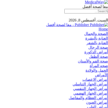
معا لصحة أفضل
السبت, أغسطس 8, 2026
Publisher - معا لصحة أفضل
Home
الصحة والجمال
العناية بالبشرة
العناية بالشعر
صحة الرجال
أمراض الذكورة
صحة الطفل
صحة الفم والأسنان
صحه المرأة
الحمل والولادة
الأمراض
أمراض الاعصاب
أمراض الجهاز التناسلي
أﻤراض اﻟﺠﻬﺎز اﻟﺘﻨﻔﺴﻲ
أمراض الجهاز الهضمي
أمراض العظام والمفاصل
أمراض العيون
أمراض القلب