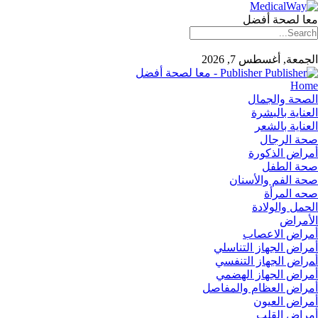
معا لصحة أفضل
الجمعة, أغسطس 7, 2026
Publisher - معا لصحة أفضل
Home
الصحة والجمال
العناية بالبشرة
العناية بالشعر
صحة الرجال
أمراض الذكورة
صحة الطفل
صحة الفم والأسنان
صحه المرأة
الحمل والولادة
الأمراض
أمراض الاعصاب
أمراض الجهاز التناسلي
أﻤراض اﻟﺠﻬﺎز اﻟﺘﻨﻔﺴﻲ
أمراض الجهاز الهضمي
أمراض العظام والمفاصل
أمراض العيون
أمراض القلب