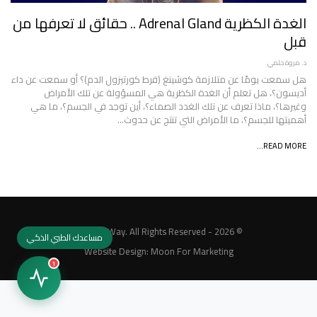
الغدة الكظرية Adrenal Gland .. حقائق لا تعرفها من
قبل
د. مروة حلمي
هل سمعت يومًا عن متلازمة كوشينغ (فرط كورتيزول الدم)؟ أو سمعت عن داء
أديسون؟، هل تعلم أن الغدة الكظرية هي المسؤولة عن تلك الأمراض
وغيرها؟، ماذا تعرف عن تلك الغدد الصماء؟، أين توجد في الجسم؟، ما هي
أهميتها للجسم؟، ما الأمراض التي تنتج عن حدوث…
READ MORE...
© 2026 - MedicalWay. All Rights Reserved.
مساعدك الطبي الذكي
Website Design:
Moon For Marketing
1