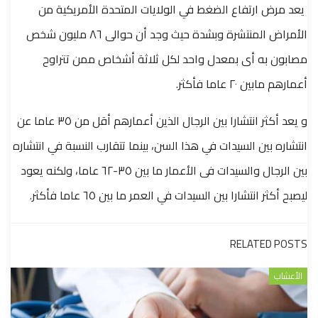
يعد مرض ارتفاع الضغط في الولايات المتحدة الأمريكية من
الأمراض المنتشرة وبشدة حيث وجد أن حوالى ٨٦ مليون شخص
مصابون به أى بمعدل واحد لكل ثلاثة أشخاص ممن تتراوح
أعمارهم مابين ٢٠ عاما فأكثر.
و يعد أكثر انتشارا بين الرجال الذين أعمارهم أقل من ٣٥ عاما عن
انتشاره بين السيدات في هذا السن، بينما تتقارب النسبة في انتشاره
بين الرجال والسيدات فى الأعمار ما بين ٣٥-٦٢ عاما، ولكنه يعود
ليصبح أكثر انتشارا بين السيدات في العمر ما بين ٦٥ عاما فأكثر.
RELATED POSTS
الأعشاب