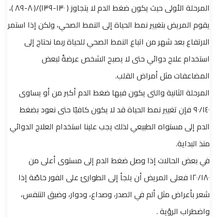
المرحلة الأولى حيث يكون ضغط الدم لا يتجاوز ( ١٣٠-١٣٩)/(٨٠-٨٩ )،
يقوم المريض بتغيير نمط الحياة إلى النمط الصحي، ولكن إذا استمر
الارتفاع بعد شهر من اتباع النمط الصحي للحياة ربما نحتاج إلى
استخدام علاج دوائي حتى لا يصبح الشخص عرضةً لبعض
المضاعفات مثل أمراض القلب.
المرحلة الثانية والتى يكون فيها ضغط الدم أكبر من أو يساوى
٩٠/١٤٠ فإن تغيير نمط الحياة قد لا يكون كافيًا حتى نعود بضغط
الدم إلى مستواه الطبيعي لذلك يجب علينا استخدام العلاج الدوائي
منذ البداية.
في بعض الحالات إذا وصل ضغط الدم إلى مستوى أعلى من
١٢٠/١٨٠ فعلى المريض أن يلجأ إلى الطوارئ على الفور خاصًة إذا
شعر بأعراض مثل ألم في الصدر، وصداع، ودوار، وضيق التنفس،
واضطراب الرؤية .