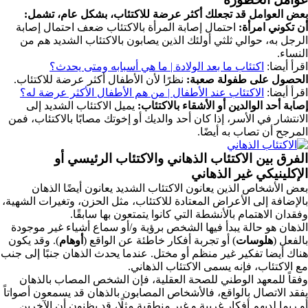
بعض العوامل قد تجعلك أكثر عرضة للاكتئاب، بشكل عام، تشمل:
أن تكوني امرأة:
احتمال إصابة المرأة بالاكتئاب ضعف احتمال إصابة
الرجل به، حوالي ثلثي أولئك الذين يصابون بالاكتئاب الشديد هم من
النساء.
اقرأ أيضا:
اكتئاب ما بعد الولادة | ما هي أسبابه ومتى يحدث؟
الحصول على طفولة صعبة:
نظرًا لأن الأطفال أكثر عرضة للاكتئاب.
اقرأ أيضا:
الاكتئاب عند الأطفال | من هم الأطفال الأكثر عرضة له؟
إصابة أحد الوالدين أو الأشقاء بالاكتئاب:
يميل الاكتئاب الشديد إلى
الانتشار في الأسر، إذا كان أحد والديك أو إخوتك مصابًا بالاكتئاب، فمن
المرجح أن تصاب به أيضًا.
الفرق بين الاكتئاب الذهاني والاكتئاب الرئيسي أو
الإكلينيكي غير الذهاني
بعض الأشخاص الذين يعانون الاكتئاب الشديد يعانون أيضًا الذهان
بالإضافة إلى الأعراض المعتادة للاكتئاب، مثل الحزن، وتغيرات الشهية،
وفقدان الاهتمام بالأنشطة التي كانوا يتمتعون بها سابقًا.
الذهان هو حالة يبدأ فيها الشخص برؤية و/أو سماع أشياء غير موجودة
بالفعل (
هلوسات
) أو تجربة أفكار خاطئة عن الواقع (
أوهام
). وقد يكون
هناك أيضا تفكير غير منظم أو مختل. عندما يحدث الذهان جنبًا إلى جنب
مع الاكتئاب، فإنه يسمى الاكتئاب الذهاني.
وفقاً للمعهد الوطني للصحة العقلية، فإن الشخص المصاب بالذهان
يفقد الاتصال بالواقع، فالأشخاص المصابون بالذهان قد يسمعون أصواتاً
أو ربما لديهم أفكار غريبة و غير منطقية مثلًا، قد يظنون أن الآخرين