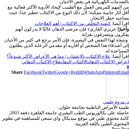
بالصدمات الكهربائية في بعض الأحيان.
من المهم للمريض العمل مع الطبيب لإيجاد الأدوية الأكثر فعالية مع
أقل آثار جانبية ممكنة؛ لأن ذلك النوع من الاكتئاب خطير جدا، حيث
يصاحبه خطر الانتحار.
اقرأ أيضا:
كيفية التخلص من الاكتئاب | أهم العلاجات
وأخيرًا
عزيزي القاريء فإن مرضى الذهان غالبًا لا يدركون أنهم
يفكرون ويتصرفون بغرابة
ونتيجة لهذا النقص في البصيرة، فإن الأمر يرجع في كثير من الأحيان
إلى أصدقاء هذا الشخص أو أقاربه أو مقدمي الرعاية الذين يطلبون
المساعدة له.
اقرأ أيضا:
علاج الاكتئاب بالاعشاب | وما هي الأعراض الأكثر شيوعاً؟
اعراض الاكتئاب الذهاني
الاكتئاب الذهاني
علاج الاكتئاب الذهاني
0
Share
Facebook
Twitter
Google+
ReddIt
WhatsApp
Pinterest
Email
د. مروة حلمي
طبيبة الأمراض الباطنية بجامعة حلوان.
حاصلة على بكالوريوس الطب البشري جامعة القاهرة دفعة 2003.
كاتبة محتوى طبي في موقع ميديكال واي تسعى للمساهمة في تطوير
المحتوى الطبي باللغة العربية.
Prev Post