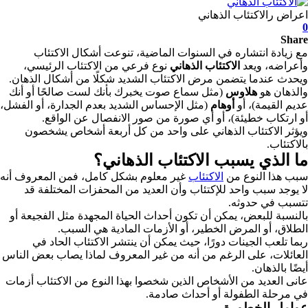
اعراض رالاكتئاب الذهاني
0
Share
مع زيادة انتشاره في السنوات الماضية، تنوعت أشكال الاكتئاب
وأعراضه، ويعد
الاكتئاب الذهاني
نوع فرعي من الاكتئاب الرئيسي،
ويحدث عندما يتضمن مرض الاكتئاب الشديد شكلًا من أشكال الذهان.
والذهان هو
هلاوس
(مثل سماع صوت يخبرك بأنك لست صالحًا أو أنك
عديم القيمة)، أو
أوهام
(مثل الإحساس الشديد بعدم الجدارة، أو الفشل،
أو ارتكاب خطيئة)، أو أي صورة من صور الانفصال عن الواقع.
ويؤثر الاكتئاب الذهاني على واحد من كل أربعة أشخاص يشخصون
بالاكتئاب.
ما الذي يسبب الاكتئاب الذهاني؟
سبب هذا النوع من
الاكتئاب
غير معلوم بشكل كامل، فمن المعروف أنه
لا يوجد سبب واحد للإكتئاب وأن العديد من المحفزات المختلفة قد
تتسبب في حدوثه.
بالنسبة للبعض، يمكن أن تكون أحداث الحياة المجهدة مثل الفجيعة أو
الطلاق، أو المرض الخطير، أو الأزمات المادية هي السبب.
ربما تلعب الجينات دورًا، حيث يمكن أن ينتشر الاكتئاب الحاد في
العائلات، على الرغم من أنه من غير المعروف لماذا يصاب بعض الناس
أيضًا بالذهان.
عانى العديد من الأشخاص الذين شخصوا بهذا النوع من الاكتئاب أزمات
في مرحلة الطفولة أو أحداث صادمة.
عوامل الخطورة