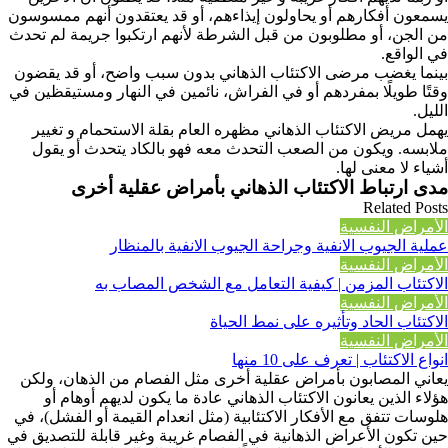
يسمعون أفكارهم أو يحاولون إيذاءهم، أو قد يعتقدون أنهم ممسوسون
من الجن، أو مطلوبون من قبل الشرطة لأنهم ارتكبوا جريمة لم تحدث
في الواقع.
بينما يغضب مرضى الاكتئاب الذهاني بدون سبب واضح، أو قد يقضون
وقتًا طويلًا بمفردهم أو في الفراش، نائمين في النهار ومستيقظين في
الليل.
يهمل مريض الاكتئاب الذهاني مظهره العام بقلة الاستحمام و تغيير
ملابسه. ويكون من الصعب التحدث معه فهو بالكاد يتحدث أو يقول
أشياء لا معنى لها.
مدى ارتباط الاكتئاب الذهاني بأمراض عقلية أخرى
Related Posts
الأمراض النفسية
عملية الجيوب الانفية وجراحة الجيوب الانفية بالمنظار
الأمراض النفسية
الاكتئاب المزمن | كيفية التعامل مع الشخص المصاب به
الأمراض النفسية
الاكتئاب الحاد وتأثيره على نمط الحياة
الأمراض النفسية
انواع الاكتئاب | تعرف على 10 منها
يعاني المصابون بأمراض عقلية أخرى مثل الفصام من الذهان، ولكن
هؤلاء الذين يعانون الاكتئاب الذهاني عادة ما يكون لديهم أوهام أو
هلوسات تتفق مع الأفكار الاكتئابية (مثل انعدام القيمة أو الفشل)، في
حين تكون الأعراض الذهانية في الفصام غريبة وغير قابلة للتصديق في