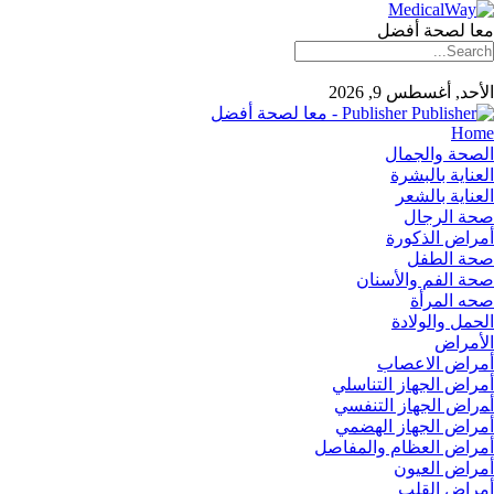
معا لصحة أفضل
الأحد, أغسطس 9, 2026
Publisher - معا لصحة أفضل
Home
الصحة والجمال
العناية بالبشرة
العناية بالشعر
صحة الرجال
أمراض الذكورة
صحة الطفل
صحة الفم والأسنان
صحه المرأة
الحمل والولادة
الأمراض
أمراض الاعصاب
أمراض الجهاز التناسلي
أﻤراض اﻟﺠﻬﺎز اﻟﺘﻨﻔﺴﻲ
أمراض الجهاز الهضمي
أمراض العظام والمفاصل
أمراض العيون
أمراض القلب