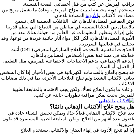
يراقَب المريض عن كثب من قبل أخصائيي الصحة النفسية.
تستخدم أدوية مختلفة لتثبيت مزاج المريض، وعادةً ما تشمل مزيج من
مضادات الاكتئاب و
الأدوية
المضادة للذهان.
تؤثر العقاقير المضادة للذهان على الناقلات العصبية التي تسمح
بالاتصال بين الخلايا العصبية في مناطق من الدماغ التي تنظم قدرتنا
على إدراك وتنظيم المعلومات عن العالم من حولنا. هناك عدد من
الأدوية المضادة للذهان، لكن لكل دواء آثار جانبية فريدة من نوعها، وقد
تختلف في فعاليتها السريرية.
العلاجات النفسية بالتحدث، العلاج السلوكي المعرفي (CBT) أثبت
فعاليته في مساعدة بعض الأشخاص المصابين بالذهان.
الدعم الاجتماعي، بدعم الاحتياجات الاجتماعية للمريض، مثل التعليم،
أو العمل، أو السكن.
قد ينصح بالعلاج بالصدمات الكهربائية في بعض الأحيان إذا كان الشخص
يعاني الاكتئاب الشديد ولم تفلح العلاجات الأخرى، بما في ذلك مضادات
الاكتئاب.
وعادة ما يكون العلاج فعالًا، ولكن يجب الاهتمام بالمتابعة الطبية
للمريض بحيث يمكن مراقبة تطورات حالته عن كثب.
هل ينجح علاج الاكتئاب الذهاني دائمًا؟
يعد علاج الاكتئاب الذهاني فعالًا جدًا، ويمكن تحقيق الشفاء عادة في
غضون عدة أشهر من العلاج، ولكن المتابعة الطبية المستمرة قد تكون
ضرورية.
إذا لم تنجح الأدوية في إنهاء الذهان والاكتئاب، يستخدم العلاج