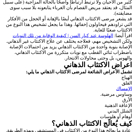
كثير من الأحيان ولا ترتبط ارتباطًا واضحًا بالحالة المزاجية (على سبيل
المثال، قد يعتقد مريض الفصام بأن الغرباء يتابعونه بلا سبب سوى
مضايقته).
قد يشعر مرضى الاكتئاب الذهاني أيضًا بالإهانة أو الخجل من الأفكار
التي تراودهم فيحاولون إخفائها. وهذا ما يجعل تشخيص هذا النوع من
الاكتئاب صعبًا للغاية.
اقرأ أيضا:
الهلوسة عند كبار السن | كيفية الوقاية من تلك النوبات
ولكن التشخيص مهم، فعلاجه يختلف عن علاج الاكتئاب غير الذهاني.
الإصابة بنوبة واحدة من الاكتئاب الذهاني يزيد من احتمالات الإصابة
باضطراب ثنائي القطب مع نوبات متكررة من الاكتئاب الذهاني،
والهوس، بل وحتى محاولات الانتحار.
اعراض الاكتئاب الذهاني
تشمل الأعراض الشائعة لمرضى الاكتئاب الذهاني ما يلي:
الهياج
القلق
الإمساك
وساوس مرضية.
الأرق
الإعاقة الذهنية
الشلل البدني
أوهام أو هلوسات
كيف يُعالَج الاكتئاب الذهاني؟
عادة ما يعالج هذا النوع من الاكتئاب في المستشفى وبهذه الطريقة.