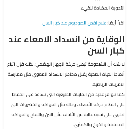
الأدوية المضادة للقيء.
اقرأ أيضًا:
علاج نقص الصوديوم عند كبار السن
الوقاية من انسداد الامعاء عند
كبار السن
لا شك أن الشيخوخة تبطئ حركة الجهاز الهضمي؛ لذلك فإن اتباع
أنماط الحياة الصحية يقلل مخاطر الانسداد المعوي مثل ممارسة
التمرينات الرياضية.
كما تتوافر عديد من الملينات الطبيعية التي تساعد على الحفاظ
على انتظام حركة الأمعاء، وذلك مثل الفواكه والخضروات التي
تحتوي على نسبة عالية من الألياف مثل التين والتفاح والفواكه
المجففة والخوخ والكمثرى.