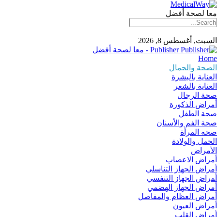
معا لصحة أفضل
السبت, أغسطس 8, 2026
Publisher - معا لصحة أفضل
Home
الصحة والجمال
العناية بالبشرة
العناية بالشعر
صحة الرجال
أمراض الذكورة
صحة الطفل
صحة الفم والأسنان
صحه المرأة
الحمل والولادة
الأمراض
أمراض الاعصاب
أمراض الجهاز التناسلي
أﻤراض اﻟﺠﻬﺎز اﻟﺘﻨﻔﺴﻲ
أمراض الجهاز الهضمي
أمراض العظام والمفاصل
أمراض العيون
أمراض القلب