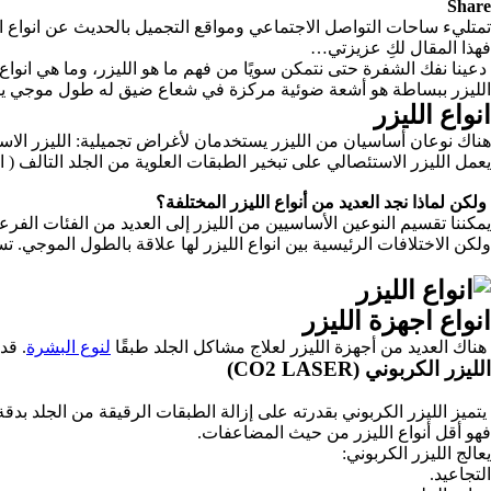
Share
تمتليء ساحات التواصل الاجتماعي ومواقع التجميل بالحديث عن انواع الل
فهذا المقال لكِ عزيزتي…
دعينا نفك الشفرة حتى نتمكن سويًا من فهم ما هو الليزر، وما هي انواع 
الليزر ببساطة هو أشعة ضوئية مركزة في شعاع ضيق له طول موجي يتمي
انواع الليزر
هناك نوعان أساسيان من الليزر يستخدمان لأغراض تجميلية: الليزر الاست
يعمل الليزر الاستئصالي على تبخير الطبقات العلوية من الجلد التالف ( ا
ولكن لماذا نجد العديد من
أنواع
الليزر المختلفة؟
يمكننا تقسيم النوعين الأساسيين من الليزر إلى العديد من الفئات الفرعي
ولكن الاختلافات الرئيسية بين انواع الليزر لها علاقة بالطول الموجي. 
انواع اجهزة الليزر
هناك العديد من أجهزة الليزر لعلاج مشاكل الجلد طبقًا
لنوع البشرة
. قد
الليزر الكربوني (CO2 LASER)
يتميز الليزر الكربوني بقدرته على إزالة الطبقات الرقيقة من الجلد ب
فهو أقل أنواع الليزر من حيث المضاعفات.
يعالج الليزر الكربوني:
التجاعيد.