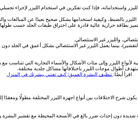
يزر واستخداماته، فإذا كنتِ تفكرين في استخدام الليزر لإجراء تجميلي،
الليزر بالضبط، وكيفية استخدامها بشكل صحيح بعيدًا عن المبالغات والت
ز بطاقة حرارية عالية قادرة على اختراق طبقات الجلد حسب طولها ا
ئصالي، والليزر غير الاستئصالي.
لتقشير)، بينما يعمل الليزر غير الاستئصالي بشكل أعمق في الجلد دون إزا
ة لأنواع الليزر وإلى مئات الأشكال والأسماء التجارية التي تتناسب مع 
تستهدف أطوال موجات الليزر باختلافاتها مشاكل جلدية مختلفة.
اقرأ أيضًا:
تنظيف البشرة العميق| كيف تعتني ببشرتك في المنزل
 يكون شرح الاختلافات بين أنواع اجهزة الليزر المختلفة مطولًا ومعقدًا إ
دقة شديدة دون إحداث ضرر بالغ في الأنسجة المحيطة مع
تقشير البشرة وا