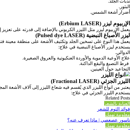
ندبات الجلد.
البثور.
أضرار أشعة الشمس.
الإربيوم ليزر (Erbium LASER)
يعمل الإربيوم ليزر مثل الليزر الكربوني بالإضافة إلى قدرته على تعزيز 
ليزر الأصباغ النبضية (Pulsed dye LASER)
يعمل هذا النوع على تسخين الجلد وتكثيف الأشعة على منطقة معينة فتمت
يستخدم ليزر الأصباغ النبضية في علاج:
الدوالي.
علاج الأوعية الدموية والأوردة العنكبوتية والعروق الصغيرة.
فرط التصبغ والبقع الداكنة.
التجاعيد حول العينين.
الليزر الجزئي (Fractional LASER)
يعتبر من انواع الليزر الذي يُقسم فيه شعاع الليزر إلى آلاف الأشعة ا
يستخدم الليزر الجزئي في علاج:
Related Posts
العناية بالشعر
فوائد الثوم للشعر
معلومة تهمك
ناسور عصعصي | ماذا تعرف عنه؟
معلومة تهمك