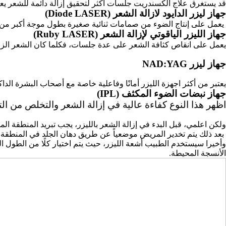
قد يستغرق علاج الكسندريت جلسات أكثر لتحقيق إزالة دائمة للشعر يعت
جهاز ليزر الدايود لازالة الشعر (Diode LASER)
يعمل على إنتاج الضوء من صمامات ثنائية صغيرة بطول موجة أكبر من بق
جهاز الليزر الياقوتي لإزالة الشعر (Ruby LASER)
يعمل على انقاص كثافة الشعر على عدة جلسات، فكلما كان الشعر الزائد كث
جهاز ليزر NAD:YAG
يعتبر من أكثر اجهزة الليزر أمانًا وفاعلية خاصة مع أصحاب البشرة الداك
جهاز نبضات الضوء المكثف (IPL)
اظهر هذا النوع كفاءة عالية في إزالة الشعر والتخلص من ال
ولكن اعلمي،
قبل البدء في إزالة الشعر بالليزر، يجب تبريد المنطقة الم
بعد ذلك يتم تخدير المريض موضعياً عن طريق دهان الجلد في المنطقة 
وأخيرا سيستخدم الطبيب أشعة الليزر، حيث يتم اختيار كلًا من الطول ا
الأنسجة المحيطة.