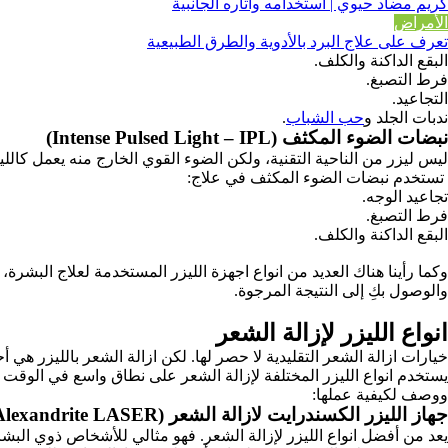
كريم مضاد حيوي | استخدامه واثاره الجانبية
الأمراض
تعرف على علاج البرد بالأدوية والطرق الطبيعية
البقع الداكنة والكلف.
فرط التصبغ.
التجاعيد.
ندبات الجلد و
حب الشباب
.
نبضات الضوء المكثف (Intense Pulsed Light – IPL)
ليس ليزر من الناحية التقنية، ولكن الضوء القوي الخارج منه يعمل كالليز
تستخدم نبضات الضوء المكثف في علاج:
تجاعيد الوجه.
فرط التصبغ.
البقع الداكنة والكلف.
وكما رأينا هناك العديد من انواع اجهزة الليزر المستخدمة لعلاج البشرة
والوصول بكِ إلى النتيجة المرجوة.
انواع الليزر لإزالة الشعر
خيارات ازالة الشعر التقليدية لا حصر لها. لكن ازالة الشعر بالليزر هي
يستخدم انواع الليزر المختلفة لإزالة الشعر على نطاق واسع في الوقت ا
ووصف لكيفية عملها:
جهاز الليزر الكسندرايت لازالة الشعر (Alexandrite LASER)
يعد من أفضل انواع الليزر لإزالة الشعر. فهو مثالي للأشخاص ذوي البشر