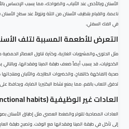
الأسنان وبالأخص عند الأنياب، والضواحك، مما يسبب الإحساس با
ناعمة. والقيام بتنظيف الأسنان من اللثة ونزولاً عند سطح الأسنا
في الفك السفلي.
التعرض للأطعمة المسببة لتلف الأسنا
مثل الحلوى
،
والمشروبات الغازية، وكثرة تناول العصائر الحمضية مث
الكحوليات، قد يسبب أيضاً ضعف طبقة المينا وفقدانها، وبالتالي يظ
صحية (الفاكهة كالتفاح، والخضروات الطازجة، والألبان ومنتجات
تدفق اللعاب بالفم، مما يمنع نشاط البكتيريا الضارة، ويحافظ على
العادات غير الوظيفية (para-functional habits):
العادات المصاحبة للتوتر والضغط العصبي مثل إطباق الأسنان بصور
إلى تآكل في طبقة المينا وفقدانها مع الوقت. وتصبح طبقة العاج