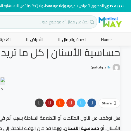
تنبيه طبي:
المحتوى لأغراض تثقيفية وإعلامية فقط، ولا يُعدّ بديلاً عن الاستشارة ا
Home
الصحة والجمال
الأمراض
التغذية
حساسية الأسنان | كل ما تريد
By
د. رباب امين
حس
Share
هل توقفت عن تناول المثلجات أو الأطعمة الساخنة بسبب ألم في
الأسنان. أو
حساسية الأسنان
، وربما قد حان الوقت للتحدث إلى ط