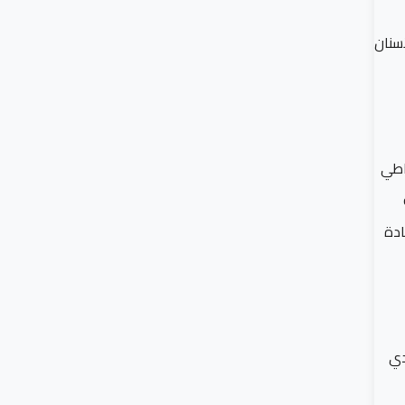
سنان
عاطي
ادة
دي