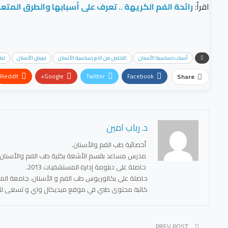
اقرأ:
رائحة الفم الكريهة .. تعرف على أسبابها والطرق المتع
أسباب حساسية الأسنان
التخلص من آلام حساسية الأسنان
تبييض الأسنان
تصد
ReddIt
Google+
Twitter
Facebook
Share
د. رباب امين
أخصائية طب الفم والأسنان.
مدرس مساعد بقسم الأشعة بكلية طب الفم والأسنان ب
حاصلة على دبلومة إدارة المستشفيات 2013.
حاصلة على بكالوريوس طب الفم و الأسنان، جامعة المنصور
كاتبة محتوى طبي في موقع ميديكال واي و تسعى للمس
PREV POST