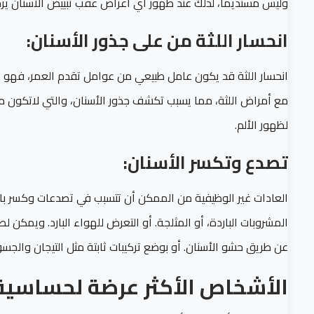
وليس مستديماً، لذلك عند ظهور أي أعراض عقب تبييض الأسنان يرج
انحسار اللثة من على جذور الأسنان:
انحسار اللثة قد يكون عامل طبيعي من عوامل تقدم العمر، فهو 
مع أمراض اللثة، مما يسبب تكشف جذور الأسنان، والتي لاتكون م
لظهور الألم.
تصدع وتكسر الأسنان:
العادات غير الوظيفية من الممكن أن تتسبب في تصدعات وكسر بالأسن
المشروبات الباردة، أو المثلجة. أو التعرض للهواء البارد. ويمكن 
عن طريق حشو الأسنان. أو بوضع تركيبات ثابتة مثل التيجان والجسور (rown & bridge
الأشخاص الأكثر عرضة لحساسية 