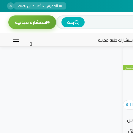
✕
📅 الخميس، 6 أغسطس 2026
استشارة مجانية
بحث
ستشارات طبية مجانية
أسنان
0
وس
رى