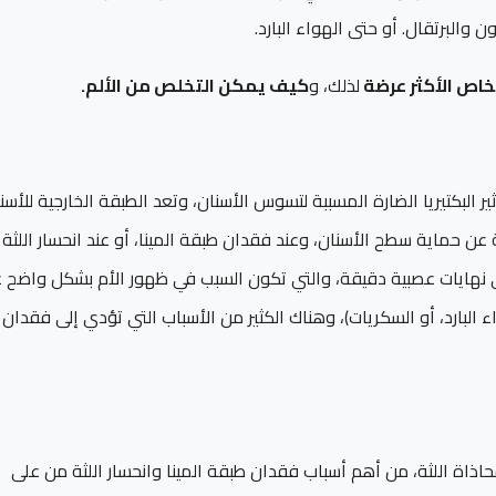
والبرتقال. أو حتى الهواء البارد.
اص الأكثر عرضة
لذلك، و
كيف يمكن التخلص من الألم.
لبكتيريا الضارة المسببة لتسوس الأسنان، وتعد الطبقة الخارجية للأسن
قة الرئيسية المسؤولة عن حماية سطح الأسنان، وعند فقدان طبقة المينا، أو عند انحسار اللث
قة العاج (Dentin)، والتي تحتوي على نهايات عصبية دقيقة، والتي تكون السبب في ظهور الأم بشكل واضح 
 البارد، أو السكريات)، وهناك الكثير من الأسباب التي تؤدي إلى فقدان
كة غسل الأسنان بالفرشاة ذهابا وإيابا (back and forth) بمحاذاة اللثة، من أهم أسباب فقدان طبقة المينا وانحسار اللثة من على