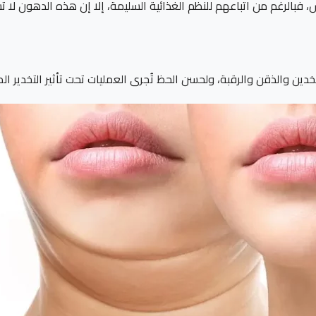
، فبالرغم من اتباعهم للنظم الغذائية السليمة، إلا إن هذه الدهون لا ت
والذقن والرقبة، ولحسن الحظ تُجرى العمليات تحت تأثير التخدير ا