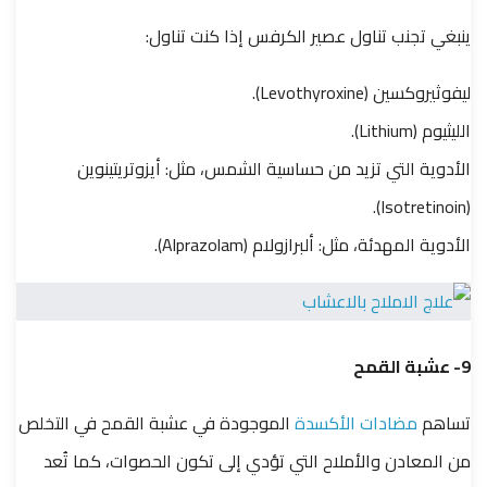
ينبغي تجنب تناول عصير الكرفس إذا كنت تناول:
ليفوثيروكسين (Levothyroxine).
الليثيوم (Lithium).
الأدوية التي تزيد من حساسية الشمس، مثل: أيزوتريتينوين
(Isotretinoin).
الأدوية المهدئة، مثل: ألبرازولام (Alprazolam).
9- عشبة القمح
تساهم
مضادات الأكسدة
الموجودة في عشبة القمح في التخلص
من المعادن والأملاح التي تؤدي إلى تكون الحصوات، كما تُعد