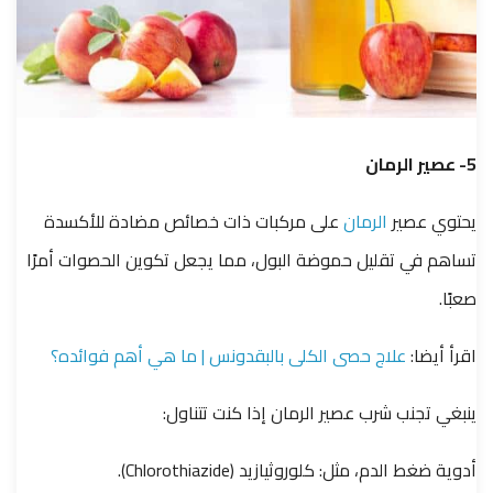
5- عصير الرمان
يحتوي عصير
الرمان
على مركبات ذات خصائص مضادة للأكسدة
تساهم في تقليل حموضة البول، مما يجعل تكوين الحصوات أمرًا
صعبًا.
اقرأ أيضا:
علاج حصى الكلى بالبقدونس | ما هي أهم فوائده؟
ينبغي تجنب شرب عصير الرمان إذا كنت تتناول:
أدوية ضغط الدم، مثل: كلوروثيازيد (Chlorothiazide).