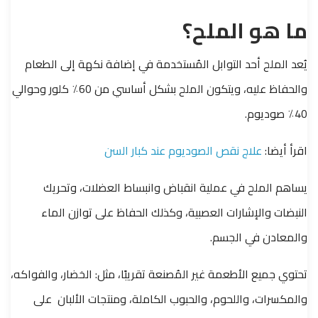
ما هو الملح؟
يُعد الملح أحد التوابل المُستخدمة في إضافة نكهة إلى الطعام
والحفاظ عليه، ويتكون الملح بشكل أساسي من 60٪ كلور وحوالي
40٪ صوديوم.
اقرأ أيضا:
علاج نقص الصوديوم عند كبار السن
يساهم الملح في عملية انقباض وانبساط العضلات، وتحريك
النبضات والإشارات العصبية، وكذلك الحفاظ على توازن الماء
والمعادن في الجسم.
تحتوي جميع الأطعمة غير المُصنعة تقريبًا، مثل: الخضار، والفواكه،
والمكسرات، واللحوم، والحبوب الكاملة، ومنتجات الألبان على