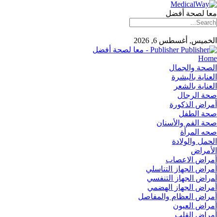
معا لصحة أفضل
الخميس, أغسطس 6, 2026
Publisher - معا لصحة أفضل
Home
الصحة والجمال
العناية بالبشرة
العناية بالشعر
صحة الرجال
أمراض الذكورة
صحة الطفل
صحة الفم والأسنان
صحه المرأة
الحمل والولادة
الأمراض
أمراض الاعصاب
أمراض الجهاز التناسلي
أﻤراض اﻟﺠﻬﺎز اﻟﺘﻨﻔﺴﻲ
أمراض الجهاز الهضمي
أمراض العظام والمفاصل
أمراض العيون
أمراض القلب