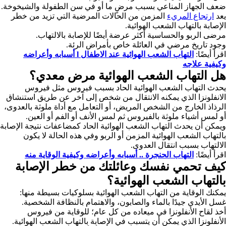
ضعف الجهاز المناعي بسبب مرضٍ ما أو في سن الطفولة والشيخوخة.
يعد
ارتجاع المريء
المزمن من الحالات المرضية التي تزيد من خطر
الإصابة بالتهاب الشعب الهوائية.
مرضى الربو والحساسية أكثر عرضة أيضًا للإصابة بالالتهاب.
وجود تاريخ مرضي في العائلة خاص بأمراض الرئة.
اقرأ أيضًا:
التهاب الشعب الهوائية عند الاطفال l أسبابه وأعراضه
وكيفية علاجه
هل التهاب الشعب الهوائية مرض معدي؟
يحدث التهاب الشعب الهوائية الحاد بسبب فيروس مثل فيروس
الانفلونزا الذي يمكنه الانتقال من شخص إلى آخر عن طريق استنشاق
الرذاذ الخارج من الشخص المريض، أو التعامل مع أداة ملوثة بالعدوى،
أو لمس أشياء ملوثة بالفيروس ثم لمس الأنف أو الفم أو العين.
ويمكن أن يحدث التهاب الشعب الهوائية الحاد كمضاعفات نتيجة الإصابة
بالتهاب الشعب الهوائية المزمن أو الربو وفي هذه الحالة لا يكون
الالتهاب بسبب انتقال العدوى.
اقرأ أيضًا:
التهاب الحنجرة .. أسبابه وأعراضه وكيفية الوقاية منه
كيف تحمي نفسك وعائلتك من خطر الإصابة
بالتهاب الشعب الهوائية؟
يمكنك الوقاية من التهاب الشعب الهوائية بسلوكيات بسيطة منها:
غسل الأيدي جيدًا بالماء والصابون، والاهتمام بالنظافة الشخصية.
أخذ لقاح الأنفلونزا في ميعاده من كل عام؛ للوقاية من فيروس
الأنفلونزا الذي يمكن أن يتسبب في الإصابة بالتهاب الشعب الهوائية.