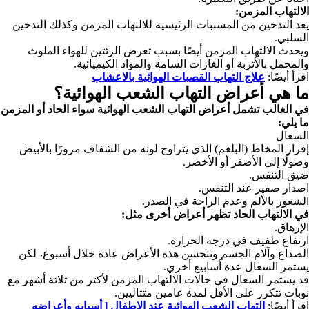
الالتهاب المزمن:
يعد التدخين من المسببات الرئيسية للالتهاب المزمن وكذلك التدخين
السلبي.
ويحدث الالتهاب المزمن أيضًا بسبب تعرض الرئتين للهواء الملوث
والمحمل بالأتربة أو الغازات السامة والمواد الكيميائية.
اقرأ أيضًا:
علاج التهاب القصبات الهوائية بالاعشاب
ما هي أعراض التهاب الشعب الهوائية؟
في الغالب تشمل أعراض التهاب الشعب الهوائية سواء الحاد أو المزمن
ما يلي:
السعال
إفراز المخاط (البلغم) الذي يتراوح لونه من الشفاف مرورًا بالأبيض
وصولًا إلى الأصفر أو الأخضر.
ضيق التنفس.
اصدار صفير عند التنفس.
الشعور بالألم وعدم الراحة في الصدر.
في الالتهاب الحاد تظهر أعراض أخرى مثل:
الإرهاق.
ارتفاع طفيف في درجة الحرارة.
الصداع وآلام الجسم وتتحسن هذه الأعراض عادة خلال أسبوع، لكن
يستمر السعال عدة أسابيع أخري.
قد يستمر السعال في حالات الالتهاب المزمن لأكثر من ثلاثة أشهر مع
نوبات تتكرر على الأقل لمدة عامين متتاليين.
اقرأ أيضًا:
التهاب الشعب الهوائية عند الاطفال l أسبابه وأعراضه