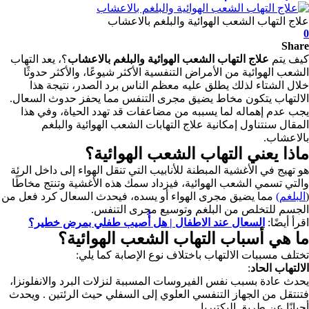
علاج التهاب الشعب الهوائية والبلغم بالاعشاب
0
Share
كيف يتم
علاج التهاب الشعب الهوائية والبلغم بالاعشاب
؟، يعد التهاب
الشعب الهوائية من الأمراض التنفسية الأكثر شيوعًا، والأكثر حدوثًا
خلال الشتاء لذلك يطلق عليه معظم الناس برد الصدر، نتيجة هذا
الالتهاب يتكون مخاط يضيق مجرى التنفس مما يحفز حدوث السعال.
يجب عدم إهماله لما يسببه من مضاعفات قد تهدد الحياة، وفي هذا
المقال سنتناول إمكانية علاج التهابات الشعب الهوائية والبلغم
بالاعشاب.
ماذا يعني التهاب الشعب الهوائية؟
هو تهيج في الأغشية المبطنة للأنابيب التي تنقل الهواء إلى داخل الرئة
والتي تسمي الشعب الهوائية، فيزداد سمك هذه الأغشية وتنتج مخاطًا
(
البلغم)
مما يضيق مجرى الهواء أو يسده، فيحدث السعال كرد فعل من
الجسم للتخلص من البلغم وتوسيع مجرى التنفس.
اقرأ أيضًا:
السعال عند الاطفال | هل أُصيب طفلي بمرض خطير؟
ما هي أسباب التهاب الشعب الهوائية؟
تختلف مسببات الالتهاب باختلاف نوع الإصابة كما يلي:
الالتهاب الحاد
:
يحدث عادة بسبب نفس الفيروسات المسببة لنزلات البرد والانفلونزا،
فتنتقل من الجهاز التنفسي العلوي إلى السفلي حيث الرئتين . ويحدث
أحيانًا عن طريق البكتيريا.