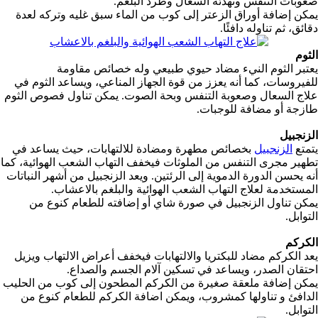
صعوبات التنفس وتهدئة السعال وطرد البلغم.
يمكن إضافة أوراق الزعتر إلى كوب من الماء سبق غليه وتركه لعدة
دقائق، ثم تناوله دافئًا.
الثوم
يعتبر الثوم النيء مضاد حيوي طبيعي وله خصائص مقاومة
للفيروسات، كما أنه يعزز من قوة الجهاز المناعي، ويساعد الثوم في
علاج السعال وصعوبة التنفس وبحة الصوت. يمكن تناول فصوص الثوم
طازجة أو مضافة للوجبات.
الزنجبيل
يتمتع
الزنجبيل
بخصائص مطهرة ومضادة للالتهابات، حيث يساعد في
تطهير مجرى التنفس من الملوثات فيخفف التهاب الشعب الهوائية، كما
أنه يحسن الدورة الدموية إلى الرئتين. ويعد الزنجبيل من أشهر النباتات
المستخدمة لعلاج التهاب الشعب الهوائية والبلغم بالاعشاب.
يمكن تناول الزنجبيل في صورة شاي أو إضافته للطعام كنوع من
التوابل.
الكركم
يعد الكركم مضاد للبكتريا والالتهابات فيخفف أعراض الالتهاب ويزيل
احتقان الصدر، ويساعد في تسكين آلام الجسم والصداع.
يمكن إضافة ملعقة صغيرة من الكركم المطحون إلى كوب من الحليب
الدافئ و تناولها كمشروب، ويمكن اضافة الكركم للطعام كنوع من
التوابل.