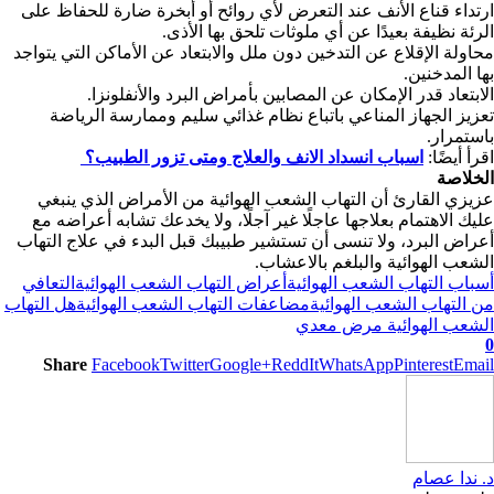
ارتداء قناع الأنف عند التعرض لأي روائح أو أبخرة ضارة للحفاظ على
الرئة نظيفة بعيدًا عن أي ملوثات تلحق بها الأذى.
محاولة الإقلاع عن التدخين دون ملل والابتعاد عن الأماكن التي يتواجد
بها المدخنين.
الابتعاد قدر الإمكان عن المصابين بأمراض البرد والأنفلونزا.
تعزيز الجهاز المناعي باتباع نظام غذائي سليم وممارسة الرياضة
باستمرار.
اقرأ أيضًا:
اسباب انسداد الانف والعلاج ومتى تزور الطبيب؟
الخلاصة
عزيزي القارئ أن التهاب الشعب الهوائية من الأمراض الذي ينبغي
عليك الاهتمام بعلاجها عاجلًا غير آجلًا، ولا يخدعك تشابه أعراضه مع
أعراض البرد، ولا تنسى أن تستشير طبيبك قبل البدء في علاج التهاب
الشعب الهوائية والبلغم بالاعشاب.
أسباب التهاب الشعب الهوائية
أعراض التهاب الشعب الهوائية
التعافي
من التهاب الشعب الهوائية
مضاعفات التهاب الشعب الهوائية
هل التهاب
الشعب الهوائية مرض معدي
0
Share
Facebook
Twitter
Google+
ReddIt
WhatsApp
Pinterest
Email
د. ندا عصام