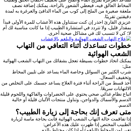
المخاط العالق فيه، فيعطي الشعور بالراحة، يمكنك إضافة نصف
ملعقة صغيرة من الملح إلى كوب من الماء الدافئ والغرغرة به لمدة
دقيقتين تقريبًا.
عزيزي القارئ احذر إن كنت ستتناول هذه الأعشاب للمرة الأولى فبدأ
بمقدار قليل، ولا تتردد في استشارة الطبيب إذا ما كانت مناسبة لك أم
لا؛ كي لا تتسبب لك في مشاكل صحية أخرى.
خطوات تساعدك أثناء التعافي من التهاب
الشعب الهوائية
يمكنك اتخاذ خطوات بسيطة تعجل بشفائك من التهاب الشعب الهوائية
مثل:
شرب الكثير من السوائل وخاصة الماء يساعد على تليين المخاط
وتخفيف السعال.
أخذ قسط من الراحة أثناء فترة العلاج يساعد جسمك على التخلص من
الالتهابات سريعًا.
اتباع نظام غذائي صحي يحتوي على الخضراوات والفاكهة واللحوم قليلة
الدسم والأسماك والدواجن، وتناول منتجات الألبان قليلة أو خالية
الدسم.
متى تعرف إنك بحاجة إلى زيارة الطبيب؟
إذا تفاقمت حالة التهاب الشعب الهوائية فأنت بحاجة ماسة لزيارة
الطبيب المختص إذا ظهرت عليك هذه الأعراض:
تغير لون المخاط (البلغم) أو إذا كان مختلط بالدم.