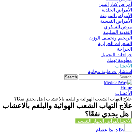
أمراض كبار السن
الأمراض الجلدية
الأمراض المزمنة
الأمراض النفسية
مرض السكري
التغذية السليمة
الريجيم وتخفيف الوزن
السعرات الحرارية
الجراحة
جراحات التجميل
معلومة تهمك
الأعشاب
استشارات طبية مجانية
Home
الأعشاب
علاج التهاب الشعب الهوائية والبلغم بالاعشاب | هل يجدي نفعًا؟
علاج التهاب الشعب الهوائية والبلغم بالاعشاب
| هل يجدي نفعًا؟
الأعشاب
أﻤراض اﻟﺠﻬﺎز اﻟﺘﻨﻔﺴﻲ
By
د. ندا عصام