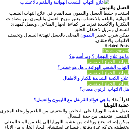
العسل والليمون
استخدم خليط العسل والليمون منذ القدم في علاج التهاب الشعب
الهوائية والبلغم بالاعشاب. يعتبر مزيج العسل والليمون من مضادات
البكتريا والأكسدة فيزيد من كفاءة الجهاز المناعي، ويعمل كمهدئ
للسعال ومزيل لاحتقان الحلق.
يمكن شرب عصير
الليمون
المحلى بالعسل لتهدئة السعال وتخفيف
الالتهاب والاحتقان.
Related Posts
Uncategorized
ما هو علاج النهجان؟ وما أسبابه؟
أﻤراض اﻟﺠﻬﺎز اﻟﺘﻨﻔﺴﻲ
التهاب الشعب الهوائية .. هل هو خطير؟
أﻤراض اﻟﺠﻬﺎز اﻟﺘﻨﻔﺴﻲ
علاج الكحة الشديدة للكبار والأطفال
أﻤراض اﻟﺠﻬﺎز اﻟﺘﻨﻔﺴﻲ
هل الالتهاب الرئوي معدي؟
اقرأ أيضًا:
ما هي فوائد القرنفل مع الليمون والعسل؟
عشبة اللوبيليا
تعمل عشبة اللوبيليا على التخلص والتخفيف من البلغم وارتخاء المجرى
التنفسي فتخفف من حدة السعال.
يمكن إضافة بضع ورقات من عشبة اللوبيليا إلى إناء من الماء المغلي
وتغطيته وتركه عدة دقائق، فيساعد استنشاق البخار الخارج من الإناء