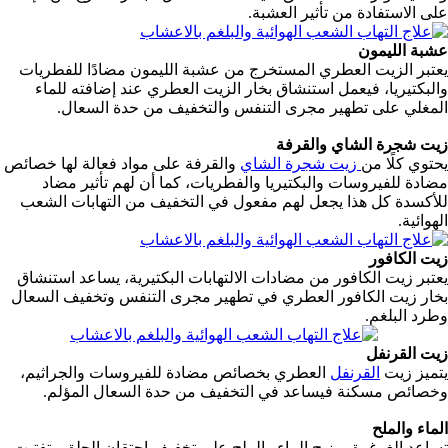
على الاستفادة من تأثير العشبة.
عشبة اللي
مون
يعتبر الزيت العطري المستخرج من عشبة الليمون مضادًا للفطريات
والبكتيريا، فيعمل استنشاق بخار الزيت العطري عند إضافته للماء
المغلي على تطهير مجرى التنفس والتخفيف من حدة السعال.
زيت شجرة الشاي والقرفة
يحتوي كلًا من
زيت شجرة الشاي
والقرفة على مواد فعالة لها خصائص
مضادة للفيروسات والبكتيريا والفطريات، كما أن لهم تأثير مضاد
للأكسدة كل هذا يجعل لهم مفعول في التخفيف من التهابات الشعب
الهوائية.
زيت الكافور
يعتبر زيت الكافور من مضادات الالتهابات البكتيرية، يساعد استنشاق
بخار زيت الكافور العطري في تطهير مجرى التنفس وتخفيف السعال
وطرد البلغم.
زيت القرنفل
يتميز زيت
القرنفل
العطري بخصائص مضادة للفيروسات والجراثيم،
وخصائص مسكنة فيساعد في التخفيف من حدة السعال المؤلم.
الماء والملح
تساعد الغرغرة بمزيج الماء والملح على تخفيف احتقان الحلق وتفتيت