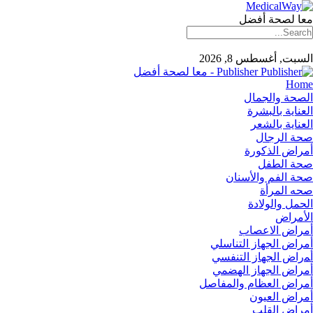
معا لصحة أفضل
السبت, أغسطس 8, 2026
Publisher - معا لصحة أفضل
Home
الصحة والجمال
العناية بالبشرة
العناية بالشعر
صحة الرجال
أمراض الذكورة
صحة الطفل
صحة الفم والأسنان
صحه المرأة
الحمل والولادة
الأمراض
أمراض الاعصاب
أمراض الجهاز التناسلي
أﻤراض اﻟﺠﻬﺎز اﻟﺘﻨﻔﺴﻲ
أمراض الجهاز الهضمي
أمراض العظام والمفاصل
أمراض العيون
أمراض القلب