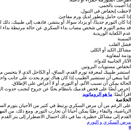
إذا أصبت بالحمى.
لاحظت إنخفاض في التبول.
إذا كنتِ حامل وتطور لديكِ ورم مفاجئ.
إذا كان التورم جديدًا، أو يزداد سوءًا، أو ينتشر، فاذهب إلى طبيبك، ذل
قد ينجم التورم في شخص مصاب بداء السكري عن حالة مرتبطة بداء ا
عدم الكفاية الوريدية
السمنة
فشل القلب
مشاكل الكبد أو الكلى
وذمة لمفاوية
الآثار الجانبية للدواء،
انخفاض مستويات البروتين
استشر طبيبك لمعرفة تورم القدم، الساق، أو الكاحل الذي لا يتحسن مع 
كما ينبغي أن تستشير الطبيب إذا كان هناك تورم يحدث على جانب واح
الحالة يمكن أن تسبب الألم، أو التورم، أو لا أعراض على الإطلاق.
إحرص أيضًا على فحص قدميك بانتظام بحثًا عن جروح لتجنب حدوث التهابا
اقرأ أيضًا:
ما هو الروماتويد
الخلاصة
على الرغم من أن مرض السكري يرتبط في كثير من الأحيان بتورم الس
الرياضية، والبقاء رطبًا يمكن أحيانا أن تحارب التورم. ومع ذلك، من ا
القدم إلى مشاكل خطيرة، بما في ذلك احتمال الاضطرار إلى بتر القدم أ
مرض السكري و التورم
0