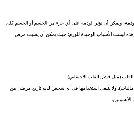
ذمة
، ويمكن أن تؤثر الوذمة على أي جزء من الجسم أو الجسم كله.
هذه ليست الأسباب الوحيدة للورم؛ حيث يمكن أن يسبب مرض
لقلب (مثل فشل القلب الاحتقاني).
ي يمكن أن تسبب الوذمة، وتحديدا أدوية ثيازوليدينيديون Actos (بيوغليتازون) و Avandia (روسيغليتازون ماليات). ولا ينبغي استخدامها في أي شخص لديه تاريخ مرضي من
الأنسولين.