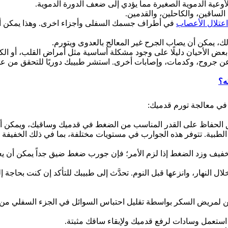
أوعية الدموية الصغيرة مما يؤدي إلى ضعف الدورة الدموية.
لساقين، والكاحلين، والقدمين.
اعتلال الأعصاب
في أطراف جسمك السفلى وأجزاء اخرى. وهذا يمكن أن
لك، يمكن أن يصاب الجرح غير المعالج بالعدوى ويتورم.
عض الأحيان دليلًا على وجود مشكلة أساسية مثل أمراض القلب، أو الكلى
ثًا عن جروح، وكدمات، وإصابات أخرى. استشر طبيبك دوريًا للتحقق من
ه؟
في معالجة تورم قدميك:
حفاظ على القدر المناسب من الضغط في قدميك وساقيك، ويمكن أن يح
طبية. تتوفر هذه الجوارب في مستويات مختلفة، بما في ذلك الخفيفة 
خفيف وزد الضغط إذا لزم الأمر؛ فإن جورب ضغط ضيق جداً يمكن أن يعيق
 النهار، وانزعها قبل النوم. تحدَّث إلى طبيبك للتأكد إن كنت بحاجة إل
 لمريض السكر بواسطة تقليل احتباس السوائل في الجزء السفلي من ال
 استعمل وسادات لرفع قدميك ولإبقاء ساقك مثبتة.