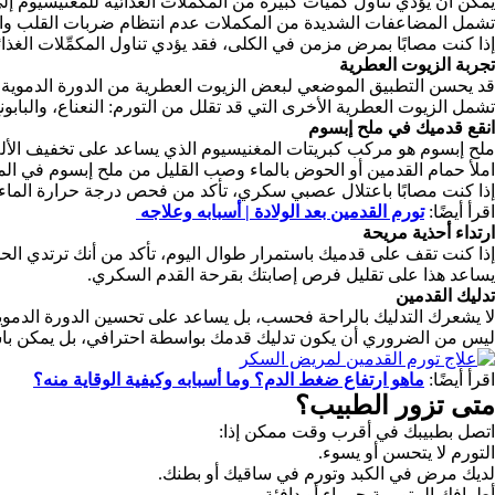
يمكن أن يؤدي تناول كميات كبيرة من المكملات الغذائية للمغنيسيوم إلى
تشمل المضاعفات الشديدة من المكملات عدم انتظام ضربات القلب والس
إذا كنت مصابًا بمرض مزمن في الكلى، فقد يؤدي تناول المكمِّلات الغذ
تجربة الزيوت العطرية
قد يحسن التطبيق الموضعي لبعض الزيوت العطرية من الدورة الدموية 
تشمل الزيوت العطرية الأخرى التي قد تقلل من التورم: النعناع، والباب
انقع قدميك في ملح إبسوم
ملح إبسوم هو مركب كبريتات المغنيسيوم الذي يساعد على تخفيف الألم
املأ حمام القدمين أو الحوض بالماء وصب القليل من ملح إبسوم في الماء، وانقع قدم
إذا كنت مصابًا باعتلال عصبي سكري، تأكد من فحص درجة حرارة الماء ب
اقرأ أيضًا:
تورم القدمين بعد الولادة | أسبابه وعلاجه
ارتداء أحذية مريحة
إذا كنت تقف على قدميك باستمرار طوال اليوم، تأكد من أنك ترتدي ال
يساعد هذا على تقليل فرص إصابتك بقرحة القدم السكري.
تدليك القدمين
لا يشعرك التدليك بالراحة فحسب، بل يساعد على تحسين الدورة الدموية.
ليس من الضروري أن يكون تدليك قدمك بواسطة احترافي، بل يمكن باس
اقرأ أيضًا:
ماهو ارتفاع ضغط الدم؟ وما أسبابه وكيفية الوقاية منه؟
متى تزور الطبيب؟
اتصل بطبيبك في أقرب وقت ممكن إذا:
التورم لا يتحسن أو يسوء.
لديك مرض في الكبد وتورم في ساقيك أو بطنك.
أطرافك المتورمة حمراء أو دافئة.