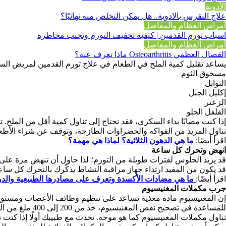
الأدوية
علاج النقرس بالادوية.. هل يمكن التخلص منه نهائيًا؟
أمراض العظام والمفاصل
اسباب تورم القدمين | كيفية تخفيف التورم وتجنب مخاطره
أمراض العظام والمفاصل
الفصال العظمي Osteoarthritis ماذا تعرف عنه؟
يساعد تقليل كمية الملح في الطعام في علاج تورم القدمين لمريض السكر؛
مسحوق الثوم
التوابل
إكليل الجبل
الزعتر
الفلفل الحلو
إذا كنت مصابًا بداء السكري، فقد تحتاج إلى تناول كمية أقل من الملح. ت
تناول المزيد من الفواكه والخضراوات الطازجة، وتوقف عن شراء الأطع
اقرأ أيضًا:
ما هي الدهون الثلاثية؟ لماذا هي مهمة؟
انهض وتحرك كل ساعة
قد يزيد الجلوس لفترات طويلة من التورم؛ لذا حاول أن تنهض مرة على
قد يكون من المفيد ارتداء جهاز مراقبة النشاط يذكّرك بالتحرك كل ساع
اقرأ أيضًا:
ما هي مضادات الأكسدة وتعرف على مصادرها الطبيعية والدوا
جرب مكملات المغنيسيوم
إن المغنيسيوم مادة مغذية تساعد على تنظيم وظائف الأعصاب ومستويا
للمساعدة في تصحيح نقص المغنيسيوم، خذ من 200 إلى 400 ملغ من المغنيسيوم يوميًا.
تناول مكملات المغنيسيوم كما هو موجه. تحدث مع طبيبك أولًا إذا كنت 