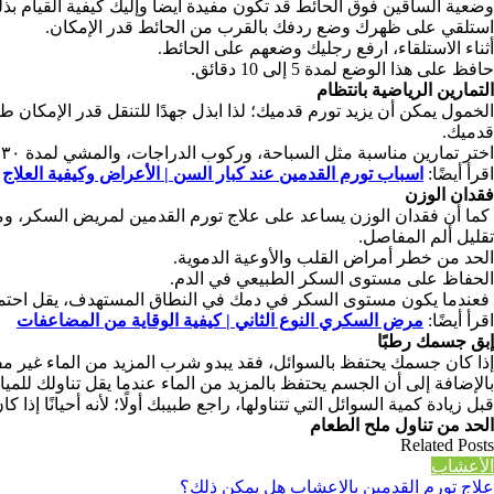
وضعية الساقين فوق الحائط قد تكون مفيدة أيضاً وإليك كيفية القيام بذل
استلقي على ظهرك وضع ردفك بالقرب من الحائط قدر الإمكان.
أثناء الاستلقاء، ارفع رجليك وضعهم على الحائط.
حافظ على هذا الوضع لمدة 5 إلى 10 دقائق.
التمارين الرياضية بانتظام
الخمول يمكن أن يزيد تورم قدميك؛ لذا ابذل جهدًا للتنقل قدر الإمكان
قدميك.
اختر تمارين مناسبة مثل السباحة، وركوب الدراجات، والمشي لمدة ٣٠ دقيقة معظم أيام الأسبوع.
اقرأ أيضًا:
اسباب تورم القدمين عند كبار السن | الأعراض وكيفية العلاج
فقدان الوزن
كما أن فقدان الوزن يساعد على علاج تورم القدمين لمريض السكر، 
تقليل ألم المفاصل.
الحد من خطر أمراض القلب والأوعية الدموية.
الحفاظ على مستوى السكر الطبيعي في الدم.
فعندما يكون مستوى السكر في دمك في النطاق المستهدف، يقل احتمال إ
اقرأ أيضًا:
مرض السكري النوع الثاني | كيفية الوقاية من المضاعفات
إبق جسمك رطبًا
إذا كان جسمك يحتفظ بالسوائل، فقد يبدو شرب المزيد من الماء غير مف
بالإضافة إلى أن الجسم يحتفظ بالمزيد من الماء عندما يقل تناولك للمياه، اشرب من ٨ الى ١٠ أكواب من الماء ي
قبل زيادة كمية السوائل التي تتناولها، راجع طبيبك أولًا؛ لأنه أحيانًا 
الحد من تناول ملح الطعام
Related Posts
الأعشاب
علاج تورم القدمين بالاعشاب هل يمكن ذلك؟