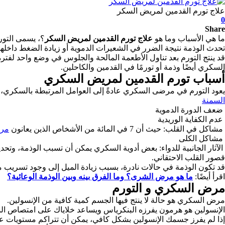
علاج تورم القدمين لمريض السكر
0
Share
ما هي الأسباب وما هو
علاج تورم القدمين لمريض السكر
؟، يسمى التور
تحدث الوذمة نتيجة الضرر في الشعيرات الدموية أو زيادة الضغط داخله
قد ينتج التورم بعد تناول الأطعمة المالحة والجلوس في وضع واحد لفترة
السكري أيضًا وذمة أو تورمًا في القدمين والكاحلين.
أسباب تورم القدمين لمريض السكري
يعود التورم في مرضى السكري عادةً إلى العوامل المرتبطة بالسكري، 
السمنة
ضعف الدورة الدموية
عدم الكفاية الوريدية
مشاكل في القلب: حيث أن 7 في المائة من الأشخاص الذين يعانون
مر
مشاكل الكلى
قصور القلب الاحتقاني.
قد تكون الوذمة في حالات نادرة، بسبب زيادة الميل إلى وجود تسريب م
اقرأ أيضًا:
ما هو مرض الشرى؟ وما الفرق بينه وبين الوذمة الوعائية؟
مرض السكري و التورم
مرض السكري هو حالة لا ينتج فيها الجسم كمية كافية من الإنسولين.
الإنسولين هو هرمون يفرزه البنكرياس ويساعد خلاياك على امتصاص ال
إذا لم يفرز جسمك الإنسولين بشكل كافي، يمكن أن تتراكم مستويات ع