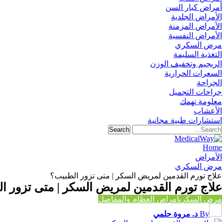
أمراض كبار السن
الأمراض الجلدية
الأمراض المزمنة
الأمراض النفسية
مرض السكري
التغذية السليمة
الريجيم وتخفيف الوزن
السعرات الحرارية
الجراحة
جراحات التجميل
معلومة تهمك
الأعشاب
استشارات طبية مجانية
Home
الأمراض
مرض السكري
علاج تورم القدمين لمريض السكر | متى تزور الطبيب؟
علاج تورم القدمين لمريض السكر | متى تزور ا
مرض السكري
أمراض العظام والمفاصل
By
د. مروة حلمي