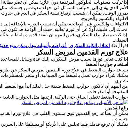
إذا تركت مستويات الجلوكوز المرتفعة دون علاج؛ يمكن أن تضر بطانة ال
الأمر الذي يؤدي إلى احتباس السوائل في أجزاء معينة من جسمك، مثل ا
بمرور الوقت، يمكن أن يتسبب ارتفاع نسبة السكر في الدم في حدوث
الالتواء والكسور والجروح.
الالتواءات والكسور غير المعالجة يمكن أن تسبب التورم بالإضافة إلى ذ
تحدث إلى طبيبك أولًا عن أي تورم تعانيه، حيث أن الوذمة قد تكون في ب
إذا كنت مصابًا بداء السكري، فمن المهم ان تتفقد قدميك بانتظام بح
السفلى.
اقرأ أيضًا:
اعتلال الكلية السكري | أعراضه وأسبابه وهل يمكن منع حدوث
علاج تورم القدمين لمريض السكر
إذا كنت تعاني تورمًا بسبب مرض السكري، إليك عدة وسائل للمساعدة 
استخدم جوارب الضغط
تساعد جوارب الضغط في علاج تورم القدمين لمريض السكر عن طريق ال
يمكنك شراء جوارب تعمل بالضغط من الصيدلية، أو متجر للمستلزمات ال
تشتري.
من المهم أن لا تكون جوارب الضغط ضيقة جدًا، لذلك ابدأ مع الضغط ال
المفتوحة أو التقرحات.
جوارب الضغط تغطي الساق حتى الركبة، ارتديها مثل الجوارب العادية خلال
رفع القدمين
يمكن أن يساعد رفع القدمين فوق مستوى القلب في علاج تورم القدمين
جسمك.
يمكنك أن ترفع قدمك فيما تجلس على الأريكة أو مستلقيًا على السرير،