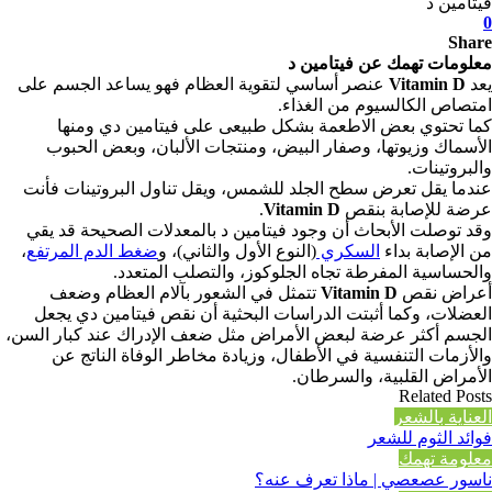
فيتامين د
0
Share
معلومات تهمك عن فيتامين د
يعد
Vitamin D
عنصر أساسي لتقوية العظام فهو يساعد الجسم على
امتصاص الكالسيوم من الغذاء.
كما تحتوي بعض الاطعمة بشكل طبيعى على فيتامين دي ومنها
الأسماك وزيوتها، وصفار البيض، ومنتجات الألبان، وبعض الحبوب
والبروتينات.
عندما يقل تعرض سطح الجلد للشمس، ويقل تناول البروتينات فأنت
عرضة للإصابة بنقص
Vitamin D
.
وقد توصلت الأبحاث أن وجود فيتامين د بالمعدلات الصحيحة قد يقي
من الإصابة بداء
السكري
(النوع الأول والثاني)، و
ضغط الدم المرتفع
،
والحساسية المفرطة تجاه الجلوكوز، والتصلب المتعدد.
أعراض نقص
Vitamin D
تتمثل في الشعور بآلام العظام وضعف
العضلات، وكما أثبتت الدراسات البحثية أن نقص فيتامين دي يجعل
الجسم أكثر عرضة لبعض الأمراض مثل ضعف الإدراك عند كبار السن،
والأزمات التنفسية في الأطفال، وزيادة مخاطر الوفاة الناتج عن
الأمراض القلبية، والسرطان.
Related Posts
العناية بالشعر
فوائد الثوم للشعر
معلومة تهمك
ناسور عصعصي | ماذا تعرف عنه؟