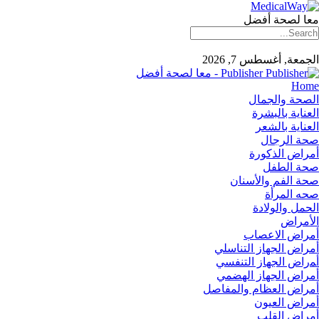
معا لصحة أفضل
الجمعة, أغسطس 7, 2026
Publisher - معا لصحة أفضل
Home
الصحة والجمال
العناية بالبشرة
العناية بالشعر
صحة الرجال
أمراض الذكورة
صحة الطفل
صحة الفم والأسنان
صحه المرأة
الحمل والولادة
الأمراض
أمراض الاعصاب
أمراض الجهاز التناسلي
أﻤراض اﻟﺠﻬﺎز اﻟﺘﻨﻔﺴﻲ
أمراض الجهاز الهضمي
أمراض العظام والمفاصل
أمراض العيون
أمراض القلب