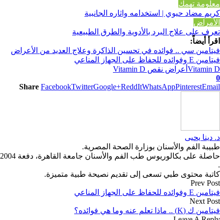
معلومة تهمك
كريم مضاد حيوي | استخدامه واثاره الجانبية
الأمراض
تعرف على علاج البرد بالأدوية والطرق الطبيعية
اقرأ أيضاً:
فيتامين سي .. فوائده في تحسين الذاكرة وعلاج العديد من الأعراض
فيتامين E وفوائده للحفاظ على الجهاز المناعي
Vitamin D
أعراض نقص Vitamin D
0
Share
Facebook
Twitter
Google+
ReddIt
WhatsApp
Pinterest
Email
د. دينا يحيى
طبيبة الفم والأسنان بوزارة الصحة المصرية.
حاصلة على بكالوريوس طب الفم والأسنان جامعة القاهرة، دفعة 2004
.
كاتبة محتوى طبي تسعى إلى تقديم نصيحة طبية متميزة.
Prev Post
فيتامين E وفوائده للحفاظ على الجهاز المناعي
Next Post
فيتامين ك (K) .. ماذا تعلم عنه وما هي فوائده؟
Leave A Reply