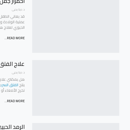
احمرار جفن
د. دينا يحيى
قد يعاني الطفل 
عملية الولادة و
الحيوي لعلاج ه
READ MORE...
علاج الفتق 
د. دينا يحيى
هل يمكنني علاج ا
ينتج
الفتق السري
ع
تخرج الأمعاء أو
READ MORE...
الرمد الحبيبي Trachoma | هل ه