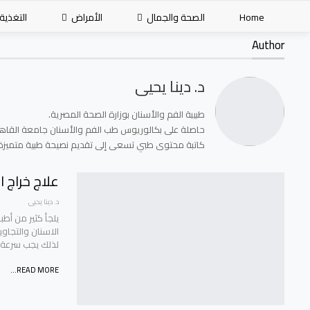
Home
الصحة والجمال
الأمراض
التغذية
Author
د. دينا يحيى
طبيبة الفم والأسنان بوزارة الصحة المصرية.
حاصلة على بكالوريوس طب الفم والأسنان جامعة القاهرة، دف
كاتبة محتوى طبي تسعى إلى تقديم نصيحة طبية متميزة
علاج خراج ا
د. دينا يحيى
يلجأ كثير من أطب
الاسنان والتجاو
لذلك يجب سرعة ا
READ MORE...