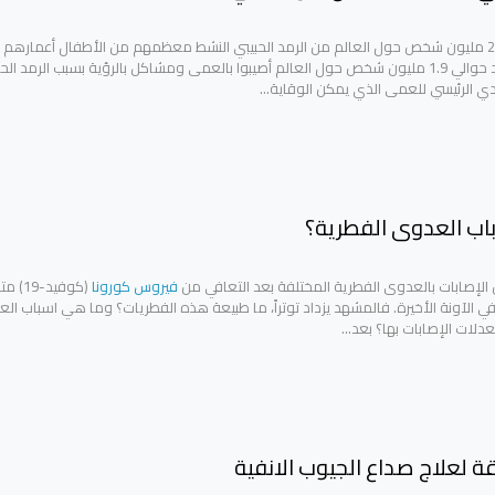
- 6 سنوات. يوجد حوالي 1.9 مليون شخص حول العالم أصيبوا بالعمى ومشاكل بالرؤية بسبب الرمد الح
ي الرئيسي للعمى الذي يمكن الوقاية…
اب العدوى الفطرية؟
 الإصابات بالعدوى الفطرية المختلفة بعد التعافي من
فيروس كورونا
(كوفيد-9
في الآونة الأخيرة. فالمشهد يزداد توتراً، ما طبيعة هذه الفطريات؟ وما هي اسباب ال
عدلات الإصابات بها؟ بعد…
 لعلاج صداع الجيوب الانفية