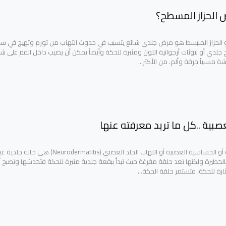
الحزاز المسطح؟
أو الحزاز المنبسط هو مرض جلدي شائع يتسبب في حدوث التهاب من تورم وتهيج في س
ح جلدي أو نتوئات أرجوانية اللون ومثيرة للحكة وأيضاً يمكن أن يصيب داخل الفم على ش
شة مسبباً حرقة وألم. من الأكثر…
عصبية ..كل ما تريد معرفته عنها
الاكزيما العصبية أو الحساسية العصبية أو التهاب الجلد العصبي (Neurodermatitis) هي حالة جلدية
خطيرة ولكنها تعد حلقة مفرغة حيث تبدأ ببقعة جلدية مثيرة للحكة فتخدشها وتصبح أ
ارة للحكة، فتستمر حلقة الحكة…