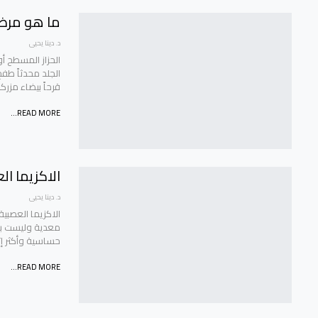
ما هو مرض 
د. دينا يحيى
الحزاز المسطح 
الجلد محدثاً طف
قرحاً بيضاء مزرك
READ MORE...
الاكزيما ال
د. دينا يحيى
معدية وليست بال
حساسية وأكثر إث
READ MORE...