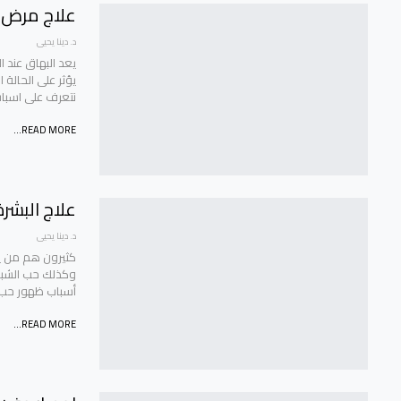
علاج مرض البه
د. دينا يحيى
يعد البهاق عند 
يؤثر على الحالة
نتعرف على اسباب
READ MORE...
علاج البشرة
د. دينا يحيى
كثيرون هم من يع
وكذلك حب الشبا
أسباب ظهور حب ا
READ MORE...