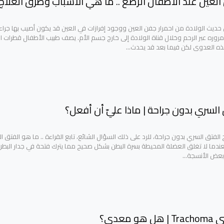
 العين عند الاطفال الرضع .. ما هي الأسباب وطرق العلاج
حديث الولادة من احمرار جفن العين ووجود إفرازات في العين قد يكون أصيب بها جراء
مروره عبر الرحم وخلال قناة الولادة إلى خارج جسم الأم. يصف طبيب الأطفال قطرات ا
ذه العدوى لكن فيما بعد قد يحدث…
السري بدون جراحة | ماذا عليّ أن أفعل؟
لفتق السري بدون جراحة، للرد على ذلك السؤال الشائع، تابع القراءة .. ما هو الفتق 
ندما لا تغلق العضلة المحيطة بسرة البطن بشكل صحيح مما يترك فتحة في جدار البطن
 بعض الأنسجة…
و معدي؟