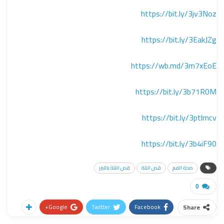
https://bit.ly/3jv3Noz
https://bit.ly/3EakJZg
https://wb.md/3m7xEoE
https://bit.ly/3b71R0M
https://bit.ly/3ptlmcv
https://bit.ly/3b4iF90
صحة الفم
قص اللثة
قص اللثة بالليزر
0
Google+
Twitter
Facebook
Share