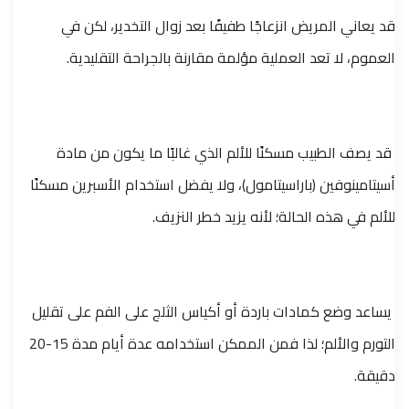
قد يعاني المريض انزعاجًا طفيفًا بعد زوال التخدير، لكن في
العموم، لا تعد العملية مؤلمة مقارنة بالجراحة التقليدية.
قد يصف الطبيب مسكنًا للألم الذي غالبًا ما يكون من مادة
أسيتامينوفين (باراسيتامول)، ولا يفضل استخدام الأسبرين مسكنًا
للألم في هذه الحالة؛ لأنه يزيد خطر النزيف.
يساعد وضع كمادات باردة أو أكياس الثلج على الفم على تقليل
التورم والألم؛ لذا فمن الممكن استخدامه عدة أيام مدة 15-20
دقيقة.