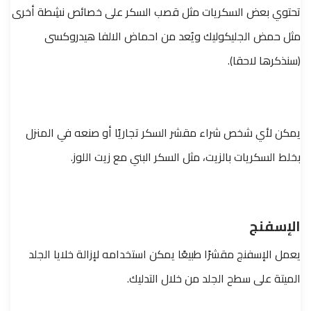
تحتوي بعض السكريات مثل قصب السكر على خصائص نشِطة أخرى
مثل حمض الجليكوليك ويُعد من احماض الالفا هيدروكسى
(سنذكرها لاحقا).
يمكن لأي شخص شراء مقشر السكر تجاريًا أو صنعه في المنزل
بخلط السكريات بالزيت، مثل السكر البني مع زيت اللوز.
الإسفنج
يعمل الإسفنج مقشرًا طبيعًا يمكن استخدامه لإزالة خلايا الجلد
الميتة على سطح الجلد من خلال التدليك.