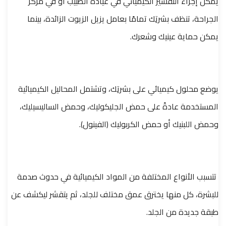
يمكن إجراء التقشير الكيميائي في عيادة الطبيب أو في مركز
الجراحة، تنظف بشرتِك تمامًا بعامل يزيل الزيوت الزائدة، بينما
يمكن حماية عينيك وشعرك.
يوضع محلول كيميائي على بشرتِك، وتشتمل المحاليل الكيميائية
المستخدمة عادةً على حمض الجليكوليك، وحمض الساليسيليك،
وحمض اللبنيك أو حمض الكربوليك (الفينول).
تتسبب الأنواع المختلفة من المواد الكيميائية في حدوث صدمة
للبشرة، كل منها يخترق عمق مختلف للجلد، ثم يتقشر ليكشف عن
طبقة جديدة من الجلد.