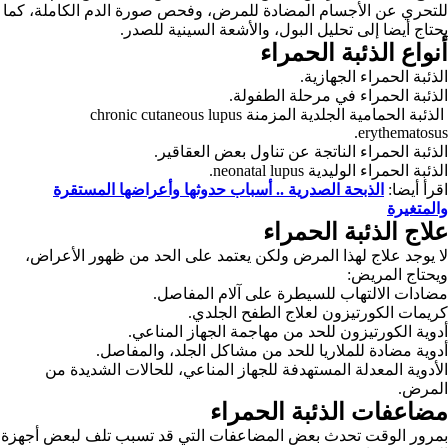
للتحري عن الأجسام المضادة للمرض، وفحص صورة الدم الكاملة، كما
يحتاج أيضا إلى تحليل البول، والأشعة السينية للصدر.
أنواع الذئبة الحمراء
الذئبة الحمراء الجهازية.
الذئبة الحمراء في مرحلة الطفولة.
الذئبة الحمامية الجلدية المزمنة
chronic cutaneous lupus
erythematosus.
الذئبة الحمراء الناتجة عن تناول بعض العقاقير.
الذئبة الحمراء الوليدية neonatal lupus.
اقرأ أيضا:
الذبحة الصدرية .. أسباب حدوثها وأعراضها المستقرة
والمتغيرة
علاج الذئبة الحمراء
لا يوجد علاج لهذا المرض ولكن يعتمد على الحد من ظهور الأعراض،
ويحتاج المريض:
مضادات الالتهاب للسيطرة على آلام المفاصل.
كريمات الكورتيزون لعلاج الطفح الجلدي.
أدوية الكورتيزون للحد من مهاجمة الجهاز المناعي.
أدوية مضادة للملاريا للحد من مشاكل الجلد، والمفاصل.
الأدوية المعدلة المستهدفة للجهاز المناعي، للحالات الشديدة من
المرض.
مضاعفات الذئبة الحمراء
بمرور الوقت تحدث بعض المضاعفات التي قد تسبب تلف لبعض أجهزة