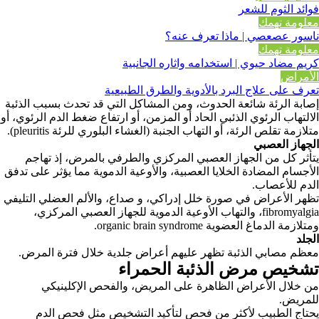
فوائد الثوم للشعر
معلومة تهمك
ناسور عصعصي | ماذا تعرف عنه؟
معلومة تهمك
كريم مضاد حيوي | استخدامه واثاره الجانبية
الأمراض
تعرف على علاج البرد بالأدوية والطرق الطبيعية
إصابة الرئة شائعة الحدوث، ومن المشاكل التي قد تحدث بسبب الذئبة
الالتهاب الرئوي الذئبي الحاد أو المزمن، أو ارتفاع ضغط الدم الرئوي، أو
متلازمة تقلص الرئة، أو التهاب الجنبة (الغشاء البلوري للرئة
pleuritis).
الجهاز العصبي
يتأثر كل من الجهاز العصبي المركزي والطرفي بالمرض، إذ تهاجم
الأجسام المضادة الخلايا العصبية، والأوعية الدموية مما يؤثر على تدفق
الدم للأعصاب.
تظهر الأعراض في صورة خلل إدراكي، و صداع، والألم العضلي التليفي
fibromyalgia
، والتهاب الأوعية الدموية للجهاز العصبي المركزي،
ومتلازمة الدماغ العضوية
organic brain syndrome
.
الجلد
معظم مصابي الذئبة تظهر عليهم أعراض جلدية خلال فترة المرض.
تشخيص مرض الذئبة الحمراء
من خلال الأعراض الظاهرة على المريض، والفحص الإكلينيكي
للمريض.
يحتاج الطبيب لأكثر من فحص لتأكيد التشخيص مثل فحص الدم