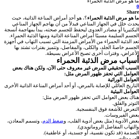
ما هو مرض الذئبة الحمراء
0
Share
ما هو مرض الذئبة الحمراء
؟، هو أحد أمراض المناعة الذاتية، حيث
يحدث خلل في الجهاز المناعي فبدلاً من أن يهاجم الجهاز المناعي
البكتيريا أو مصادر العدوى ليحفظ للجسم صحته، يبدأ بمهاجمة أنسجة
الجسم السليمة مسببًا أمراض المناعة الذاتية ومنها الذئبة الحمراء.
تعد الذئبة الحمراء من الأمراض المزمنة التي تسبب التهاب في أجهزة
الجسم خاصةً الجلد، والكلى، والمفاصل، وتتميز بفترات تشتد بها
الأعراض، وفترات أخرى تصبح الأعراض بسيطة.
أسباب مرض الذئبة الحمراء
السبب الحقيقي للمرض غير معروف حتى الآن، ولكن هناك بعض
العوامل التي تحفز ظهور المرض مثل:
العوامل الوراثية
التاريخ العائلي للإصابة بالمرض، أو أحد أمراض المناعة الذاتية الأخرى
العوامل البيئية
هناك بعض العوامل التي تحفز ظهور المرض مثل:
التوتر والقلق.
التعرض للأشعة فوق البنفسجية.
بعض الفيروسات.
بعض الأدوية (مثل بعض أدوية القلب، و
ضغط الدم
، وتسمم المعادن،
والتهاب المفاصل الروماتويدي).
الصدمة (قد تكون نفسية، أو جسدية، أو عاطفية).
الهرمونات