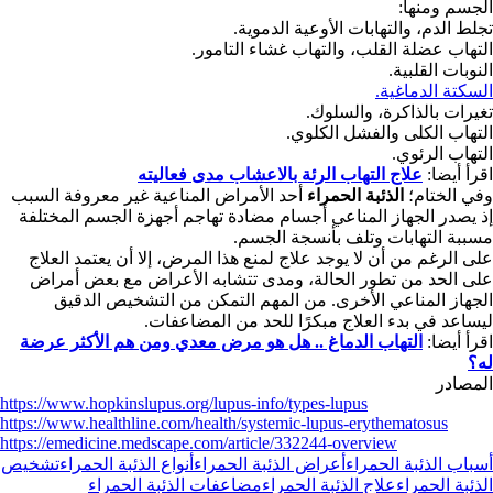
الجسم ومنها:
تجلط الدم، والتهابات الأوعية الدموية.
التهاب عضلة القلب، والتهاب غشاء التامور.
النوبات القلبية.
السكتة الدماغية.
تغيرات بالذاكرة، والسلوك.
التهاب الكلى والفشل الكلوي.
التهاب الرئوي.
اقرأ أيضا:
علاج التهاب الرئة بالاعشاب مدى فعاليته
وفي الختام؛
الذئبة الحمراء
أحد الأمراض المناعية غير معروفة السبب
إذ يصدر الجهاز المناعي أجسام مضادة تهاجم أجهزة الجسم المختلفة
مسببة التهابات وتلف بأنسجة الجسم.
على الرغم من أن لا يوجد علاج لمنع هذا المرض، إلا أن يعتمد العلاج
على الحد من تطور الحالة، ومدى تتشابه الأعراض مع بعض أمراض
الجهاز المناعي الأخرى. من المهم التمكن من التشخيص الدقيق
ليساعد في بدء العلاج مبكرًا للحد من المضاعفات.
اقرأ أيضا:
التهاب الدماغ .. هل هو مرض معدي ومن هم الأكثر عرضة
له؟
المصادر
https://www.hopkinslupus.org/lupus-info/types-lupus
https://www.healthline.com/health/systemic-lupus-erythematosus
https://emedicine.medscape.com/article/332244-overview
أسباب الذئبة الحمراء
أعراض الذئبة الحمراء
أنواع الذئبة الحمراء
تشخيص
الذئبة الحمراء
علاج الذئبة الحمراء
مضاعفات الذئبة الحمراء