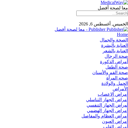
معا لصحة أفضل
الخميس, أغسطس 6, 2026
Publisher - معا لصحة أفضل
Home
الصحة والجمال
العناية بالبشرة
العناية بالشعر
صحة الرجال
أمراض الذكورة
صحة الطفل
صحة الفم والأسنان
صحه المرأة
الحمل والولادة
الأمراض
أمراض الاعصاب
أمراض الجهاز التناسلي
أﻤراض اﻟﺠﻬﺎز اﻟﺘﻨﻔﺴﻲ
أمراض الجهاز الهضمي
أمراض العظام والمفاصل
أمراض العيون
أمراض القلب