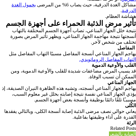
مشاكل الغدة الدرقية، حيث يصاب 6% من المرضى
بخمول الغدة
الدرقية
.
هشاشة العظام.
تأثير
مرض الذئبة الحمراء
على أجهزة الجسم
نتيجة خلل الجهاز المناعي، تصاب أجهزة الجسم المختلفة بالتهاب
أنسجتها نتيجة مهاجمة الجهاز المناعي، ويظهر تأثير المرض بصورة
تختلف من شخص لأخر.
المفاصل
يهاجم الجهاز المناعي أنسجة المفاصل مسببًا التهاب المفاصل مثل
التهاب المفاصل الروماتويدي.
القلب والأوعية الدموية
قد يسبب المرض مضاعفات شديدة للقلب والأوعية الدموية، ومن
الممكن أن تسبب الوفاة.
الجهاز المناعي
يهاجم الجهاز المناعي أنسجته، وتشبه هذه الظاهرة النيران الصديقة، إذ
يؤذي الجهاز المناعي نفسة نتيجة إصابته بخلل غير معلوم السبب،
مسببـًا تلفًا دائمًا بوظيفة وأنسجة بعض أجهزة الجسم.
الكُلى
يعاني حوالي نصف مرضى الذئبة إصابة أنسجة الكلى، وبالتالي يفقدها
القدرة على أداء وظيفتها بفاعلية.
الرئة
Related Posts
العناية بالشعر