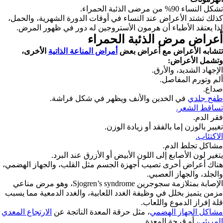
تشكل النساء 90% من مرضى الذئبة الحمراء.
كذلك تشتد الأعراض عند النساء في أوقات الدورة الشهرية، والحمل،
ل
ذا يعتقد الأطباء أن هرمون الأستروجين له دور في ظهور المرض.
أعراض مرض الذئبة الحمراء
تتشابه الأعراض مع أعراض بعض
أمراض المناعة الذاتية
الأخرى،
وتشمل الأعراض:
الإجهاد الشديد، والأرق.
ألم وتورم المفاصل.
صداع.
طفح جلدي
في الخدين والأنف ويظهر في شكل فراشة.
تساقط الشعر.
فقر الدم.
تغيير بالوزن إما بالفقد أو زيادة الوزن.
الاكتئاب.
مشاكل تجلط الدم.
يتغير لون الأصابع إلى اللون الأبيض أو الأزرق عند البرد.
هناك أعراض أخرى تصيب أجهزة الجسم مثل القلب، والجهاز الهضمي،
والجلد، والجهاز العصبي.
الإصابة بمتلازمة سجوجرين Sjogren’s syndrome، وهو مرض مناعي
مزمن يتميز بخلل في وظيفة الغدد اللعابية، والغدد الدمعية مما يسبب
قلة إفراز الدموع واللعاب.
مشاكل الجهاز الهضمي
، مثل حرقة المعدة الناتجة عن
الارتجاع المعدي
المريئي
، أو قرحة المعدة.