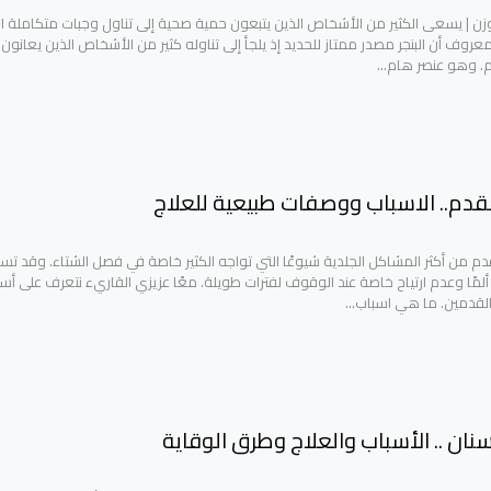
الوزن | يسعى الكثير من الأشخاص الذين يتبعون حمية صحية إلى تناول وجبات متكاملة ال
معروف أن البنجر مصدر ممتاز للحديد إذ يلجأ إلى تناوله كثير من الأشخاص الذين يعانو
م. وهو عنصر هام…
دم.. الاسباب ووصفات طبيعية للعلاج
م من أكثر المشاكل الجلدية شيوعًا التي تواجه الكثير خاصة في فصل الشتاء. وقد تس
ألمًا وعدم ارتياح خاصة عند الوقوف لفترات طويلة. معًا عزيزي القاريء نتعرف على أس
لقدمين. ما هي اسباب…
ان .. الأسباب والعلاج وطرق الوقاية