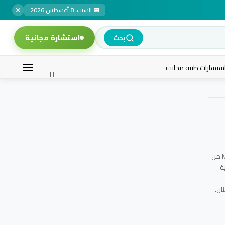
✕
📅 السبت، 8 أغسطس 2026
استشارة مجانية
بحث
ستشارات طبية مجانية
استشارية طب الفم والأسنان بالإدارة الطبية بجامعة حلوان، حاصلةعلى ماجستير علاج الجذور من جامعة القاهرة و ماجستير ادارة الأعمال MBA من
ة
ان.