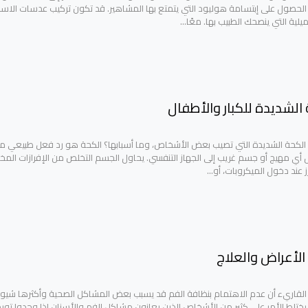
ي الحصول على إبتسامة هوليود التي يتمتع بها المشاهير. قد تكون تركيب عدسات الاسن
جميلية التي ينصحك الطبيب بها. معًا…
 الشديدة للكبار والأطفال
 الكحة الشديدة التي تصيب بعض الأشخاص، وما أسبابها؟ الكحة هو رد فعل طبيعي م
أي مهيج أو جسم غريب إلى الجهاز التنفسي. يحاول الجسم التخلص من الإفرازات المخ
رز عند دخول الميكروبات، أو…
. الأعراض والعلاج
لقاريء أن عدم الاهتمام بنظافة الفم قد يسبب بعض المشاكل الصحية وأكثرها شيوعً
يختلط الأمر على كثير من الأشخاص الذين يعانون مشاكل الفم والأسنان إذا وجدوا تور