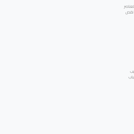
عناصر
ن نقص
بب
باب