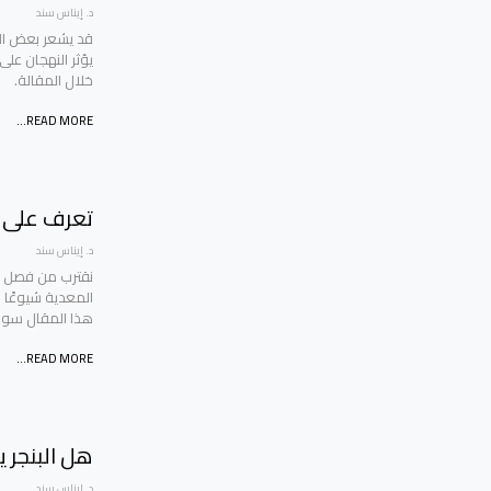
د. إيناس سند
قد يشعر بعض ال
يؤثر النهجان على
خلال المقالة.
READ MORE...
تعرف على عل
د. إيناس سند
نقترب من فصل الش
المعدية شيوعًا
هذا المقال سوف 
READ MORE...
هل البنجر ي
د. إيناس سند