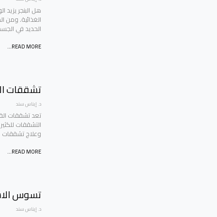
هل البنجر يزيد 
الغذائية. ومن ال
الحديد في الجس
READ MORE...
تشققات الق
د. إيناس سند
تعد تشققات القد
التشققات للكثير 
وعلاج تشققات ا
READ MORE...
تسوس الاسن
د. إيناس سند