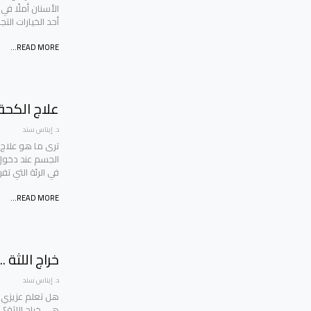
الأسنان أملًا ف
أحد الخيارات الت
READ MORE...
علاج الكحة
د. إيناس سند
ترى ما هو علاج
الجسم عند دخول 
في الرئة التي تف
READ MORE...
خراج اللثة .
د. إيناس سند
هل تعلم عزيزي ا
هي خراج اللثة؟ 