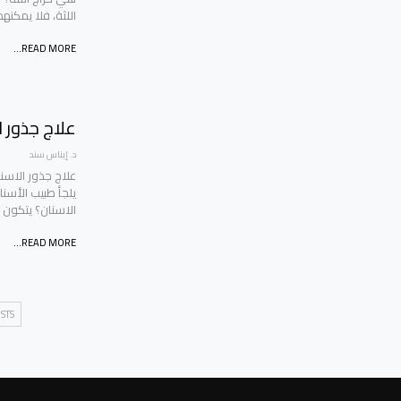
اللثة، فلا يمكنهم
READ MORE...
علاج جذور 
د. إيناس سند
علاج جذور الاسنا
يلجأ طبيب الأسنا
الاسنان؟ يتكون
READ MORE...
STS