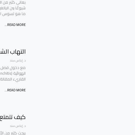
يعاني كثير من ا
شيوعًا بين البا
ما هو تسوس الا
READ MORE...
التهاب الش
د. إيناس سند
مع دخول فصل الش
القاريء المقالة
READ MORE...
كيف تتمتع 
د. إيناس سند
يبحث كثير من ال