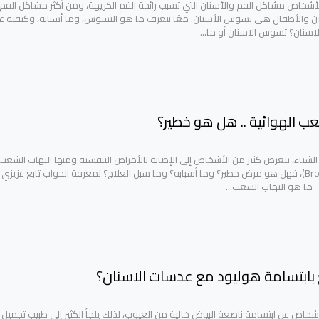
لأشخاص مشاكل الفم والأسنان التي تسبب رائحة الفم الكريهة، ومن أكثر مشاكل الفم
لغين والأطفال هي تسوس الأسنان. معًا نتعرف ما هو التسوس، وما أسبابه، وكيفية عل
سنان؟ تسوس الاسنان أو ما…
عب الهوائية .. هل هو خطير؟
تاء، يتعرض كثير من الأشخاص إلى الإصابة بالأمراض التنفسية ومنها التهاب الشعب
الهوائية (Bronchitis)، فهل هو مرض خطير؟ وما أسبابه؟ وما سبل العلاج؟ لمعرفة الجواب تابع عزيزي
. ما هو التهاب الشعب…
بابتسامة هوليود مع عدسات الاسنان؟
أشخاص عن ابتسامة ناصعة البياض خالية من العيوب، لذلك يلجأ الكثير إلى طبيب تجميل