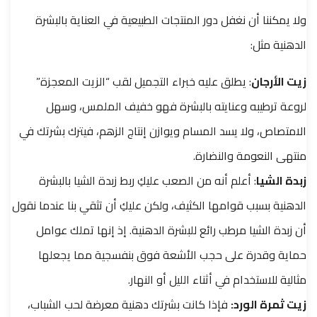
ولا يمكننا أن نغفل دور المنتجات الطبيعية في العناية بالبشرة
الدهنية مثل:
زيت الأرجان
: يطلق عليه خبراء التجميل لقب “الزيت المعجزة”
لروعة ترطيبه وعنايته بالبشرة فهو خفيف الملمس، وسهل
الامتصاص، ولا يسد المسام ويوازن إنتاج الزهم، فيترك بشرتك في
منتهى النعومة والنضارة.
زبدة الشيا
: أعلم أنه من الصعب عليكِ ربط زبدة الشيا بالبشرة
الدهنية بسبب قوامها الكثيف، ولكن عليكِ أن تثقي بنا عندما نقول
أن زبدة الشيا مرطب رائع للبشرة الدهنية. إذ إنها تملك عوامل
حماية وقدرة على حجب الأشعة فوق بنفسجية مما يجعلها
مثالية للاستخدام في أثناء الليل أو النهار.
زيت ثمرة الورد:
فإذا كانت بشرتك دهنية معرضة لحب الشباب،