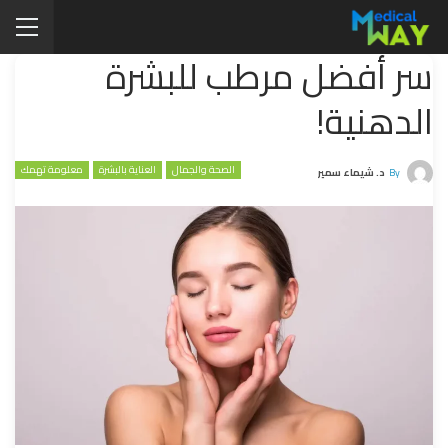
سر أفضل مرطب للبشرة
الدهنية!
الصحة والجمال
العناية بالبشرة
معلومة تهمك
By
د. شيماء سمير