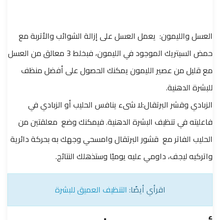
العسل والليمون: يعمل العسل على إزالة الشوائب والأتربة مع
حمض السيتريك الموجود في الليمون، فبخلط 3 معالق من العسل
مع قليل من عصير الليمون يمكنك الحصول على أفضل منظف
للبشرة الدهنية.
الزبادي وقشر البرتقال:لا شىء ينافس الحليب أو الزبادي في
فاعليته في تنظيف البشرة الدهنية. فيمكنك وضع معلقتين من
الحليب الفاتر مع قشور البرتقال وامسحي وجهك به بحركة دائرية
واتركيه ليجف، داومي عليه يوميًا وستذهلك النتائج.
اقرأي أيضًا:
التنظيف العميق للبشرة