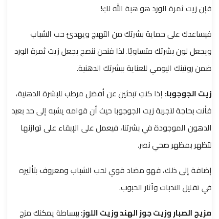
فإن زيت ثمرة الورد هو هبة الله لكِ!
فيساعدك على حماية بشرتك من التهيج ويهدئ حب الشباب
ويجعل لون بشرتك متساويًا. لذا فنحن ننصح بجعل زيت ثمرة الورد
ضمن روتينك اليومي للعناية ببشرتك الدهنية.
زيت الجوجوبا:
إذا كنتِ تبحثين عن أفضل مرطب للبشرة الدهنية،
فأنت بحاجة لتجربة زيت الجوجوبا حيث أن قوامه يشبه إلى حد بعيد
الدهون الموجودة في بشرتنا، فيعمل على الإبقاء على توازنها
لتظهر بمظهر صحي نضر.
إضافة إلى ذلك، فهو مضاد قوي لحب الشباب ومعروف بتأثيره
في تقليل الندبات وآثار الحبوب.
مزيج الصبار وزيت جوز الهند وزيت اللوز:
ببساطة يمكنك مزج