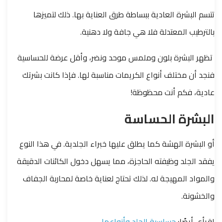
تتسم البشرة العادية ببساطة طرق العناية بها. ذلك لتميزها
بالترطيب المعتدلة فلا هي جافة ولا دهنية.
تظهر البشرة بلون وملمس موحد ونضر، وأقل عرضة للحساسية
فنجد أن مختلف أنواع الكريمات مناسبة لها. فإذا كانت بشرتك
عادية، فكم أنت محظوظة!
البشرة الحساسة
أو البشرة الهشة كما يطلق عليها خبراء الجلدية. في هذا النوع
يفقد الجلد وظيفته الحاجزة، مما يسهل دخول الكائنات الدقيقة
والمواد المهيجة له. لذلك تحتاج لعناية خاصة لمحاربة الجفاف
والخشونة.
اقرأي أيضًا:
حساسية الجلد وأنواعها.