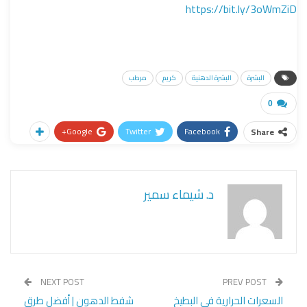
https://bit.ly/3oWmZiD
البشرة
البشرة الدهنية
كريم
مرطب
0
Google+
Twitter
Facebook
Share
د. شيماء سمير
NEXT POST
PREV POST
السعرات الحرارية في البطيخ
شفط الدهون | أفضل طرق