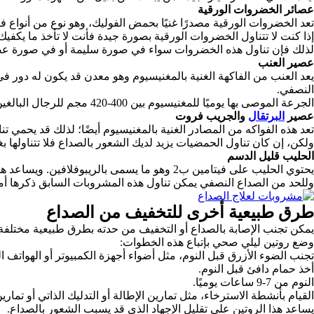
عصائر الخضروات الورقية
تعد الخضروات الورقية مصدرًا غنيًا بحمض الفوليك، وهو نوع من أنواع في
إذا كنت لا تتناول الخضروات الورقية بصورة جيدة فأنت لا تأخذ ما يكفيك
لذلك فإن تناول هذه الخضروات سواء في صورة سليمة أو في صورة عصا
عصير العنب
يعد العنب من الفاكهة الغنية بالمغنيسيوم وهو معدن قد يكون له دو
النصفي.
الجرعة الموصى بها يوميًا للمغنيسيوم بين 400-420 مجم للرجال البالغين، وبين 310-320 مجم للنساء البالغات.
عصير
البرتقال
والجريب فروت
تعد هذه الفواكه من المصادر الغنية بالمغنيسيوم أيضًا؛ لذلك قد يحمي
ولكن، إن كان تناول الحمضيات يزيد لديك الشعور بالصداع فلا تتناولها ب
الحليب قليل الدسم
يحتوي الحليب على فيتامين ب2 وهو ما يسمى بالريبوفلافين. ويساعد هذا الفيتامين على عدم تكرار نوبات الصداع النصفي، يمكنك تناول كوب واحد من الحليب خال الدسم يوميًا.
وللحد من الصداع النصفي يمكن تناول هذه المشروبات السابق ذكرها أم
طرق طبيعية أخرى للتخفيف من الصداع
يمكن تجنب الإصابة بالصداع أو التخفيف من حدته بطرق طبيعية مختلفة، 
وضع روتين ليلي صحي بإتباع هذه الخطوات:
تجنب الضوء الأزرق قبل النوم، مثل أضواء أجهزة الكمبيوتر أو الهواتف ال
أخذ حمام دافئ قبل النوم.
النوم من 7-9 ساعات يوميًا.
القيام بأنشطة الاسترخاء، مثل تمارين الإطالة أو التدليك الذاتي أو تماري
يساعد هذا الروتين على تقليل الإجهاد الذي قد يسبب الشعور بالصداع.