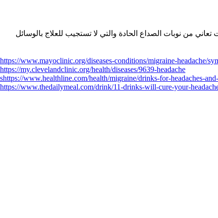
عاني من نوبات الصداع الحادة والتي لا تستجيب للعلاج بالوسائل
https://www.mayoclinic.org/diseases-conditions/migraine-headache/s
https://my.clevelandclinic.org/health/diseases/9639-headache
shttps://www.healthline.com/health/migraine/drinks-for-headaches-and
https://www.thedailymeal.com/drink/11-drinks-will-cure-your-headach