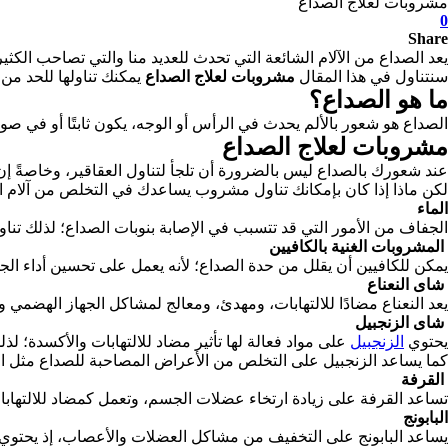
مشروبات لعلاج الصداع
0
Share
يعد الصداع من الآلام الشائعة التي تحدث للعديد منا والتي تصاحب الك
سنتناول في هذا المقال
مشروبات لعلاج الصداع
يمكنك تناولها للحد من
ما هو الصداع؟
الصداع هو شعور بالألم يحدث في الرأس أو الوجه، يكون ثابتًا أو في صور
مشروبات لعلاج الصداع
عند شعورك بالصداع ليس بالضرورة أن تلجأ لتناول العقاقير، وخاصةً 
لكن ماذا إذا كان بإمكانك تناول مشروب يساعدك في التخلص من آلام ا
الماء
الجفاف من الأمور التي قد تتسبب في الإصابة بنوبات الصداع؛ لذلك تن
المشروبات الغنية بالكافيين
يمكن للكافيين أن يقلل من حدة الصداع؛ لأنه يعمل على تحسين أداء الج
شاى النعناع
يعد النعناع مضادًا للالتهابات، ومهدئ، ومعالج لمشاكل الجهاز الهضمي
شاى الزنجبيل
يحتوي
الزنجبيل
على مواد فعالة لها تأثير مضاد للالتهابات والأكسدة؛ ل
كما يساعد الزنجبيل على التخلص من الأعراض المصاحبة للصداع مثل القي
القرفة
تساعد القرفة على زيادة ارتخاء عضلات الجسم، وتعمل كمضاد للالتهابات،
البابونج
يساعد البابونج على التخفيف من مشاكل العضلات والأعصاب، إذ يحتوي