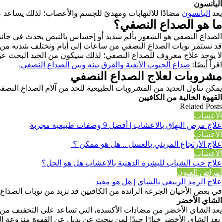
اليانسون
يعد
اليانسون
مضادًا للالتهابات ومهدئ للجسم والأعصاب؛ لذلك يساعد 
ما هو الصداع النصفي؟
الصداع النصفي هو الشعور بألم شديد أو إحساس بالنبض يحدث في جانب
قد تستمر نوبات الصداع النصفي من ساعات إلى أيام وتختلف شدته من 
لا يوجد علاج معروف للصداع النصفي؛ لذلك سيكون من الجيد البحث عن 
اقرأ أيضًا:
صداع الجيوب الأنفية والفرق بينه وبين الصداع النصفي.
مشروبات لعلاج الصداع النصفي
يمكن تناول العديد من المشروبات الطبيعية للحد من آلام الصداع النصفي
القهوة الخالية من الكافيين
Related Posts
الأعشاب
علاج مرض البهاق بالاعشاب | أفضل 9 وصفات طبيعية مجربة
الأعشاب
علاج الارتجاع المريئي بالعسل .. هل هو ممكن ؟
الأعشاب
علاج حب الشباب للبشرة الدهنية بالاعشاب هل هو الحل؟
أمراض العيون
علاج الرمد الربيعي بالشاي | هل هو مفيد
في بعض الأحيان الجرعة الزائدة من الكافيين قد تزيد من نوبات الصداع ا
الشاي الأخضر
يعد الشاي الأخضر من مضادات الأكسدة، التي تساعد على التخفيف من 
يعد الشاي الأخضر خيارًا جيدًا لمن يبحث عن بديل عن القهوة منزوعة الكا