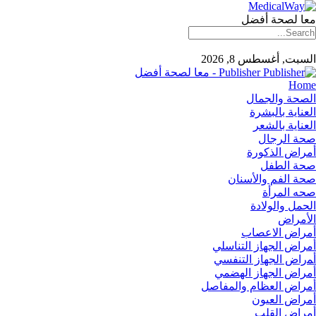
معا لصحة أفضل
السبت, أغسطس 8, 2026
Publisher - معا لصحة أفضل
Home
الصحة والجمال
العناية بالبشرة
العناية بالشعر
صحة الرجال
أمراض الذكورة
صحة الطفل
صحة الفم والأسنان
صحه المرأة
الحمل والولادة
الأمراض
أمراض الاعصاب
أمراض الجهاز التناسلي
أﻤراض اﻟﺠﻬﺎز اﻟﺘﻨﻔﺴﻲ
أمراض الجهاز الهضمي
أمراض العظام والمفاصل
أمراض العيون
أمراض القلب