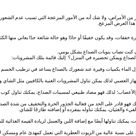
ثير من الأمراض، ولا شك أنه من الأمور المزعجة التي تسبب عدم الشعو
 هذا العرض المزعج.
ة خفقات، وقد يكون خفيفًا أو حادًا وهو حالة شائعة جدًا يعاني منها ال
إن كنت تصاب بنوبات الصداع بشكل يومي.
لصداع ويمكن تحضيره في المنزل؟ إليك قائمة بتلك المشروبات:
اول الماء بكميات وفيرة عند شعورك بالصداع يساعد في ترطيب الجسم و
هاز العصبي لذلك يمكن تناول المشروبات الغنية بالكافيين مثل الشاي و
 والأعصاب؛ لذلك فهو مضاد طبيعي لمسببات الصداع، يمكنك تناول كوب وا
ذلك فهو قادر على الحد من فعالية الجذور الحرة والتخفيف من شدة الصدا
ء والغثيان، يمكنك تناوله بمفرده أو إضافته طازجًا للشاي.
 يمكنك تناولها أيضًا مع إضافة اللبن والعسل لزيادة القيمة الغذائية 
 على نسبة عالية من الزيوت العطرية التي تعمل كمهدئ عام ومسكن لآ