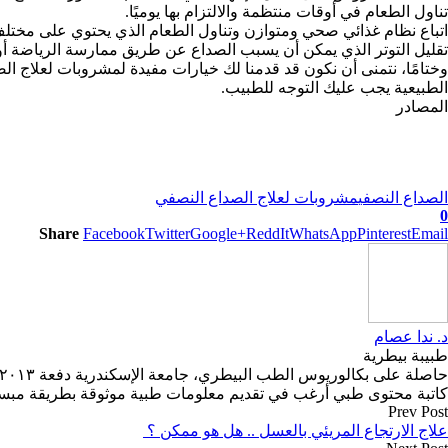
تناول الطعام في أوقات منتظمة والالتزام بها يوميًا.
اتباع نظام غذائي صحي ومتوازن وتناول الطعام الذي يحتوي على مختلف 
تقليل التوتر الذي يمكن أن يسبب الصداع عن طريق ممارسة الرياضة أو الي
وختامًا، نتمنى أن نكون قد قدمنا لك خيارات مفيدة لمشروبات لعلاج ال
الطبيعية يجب عليك التوجه للطبيب.
المصادر
الصداع النصفي
مشروبات لعلاج الصداع النصفي
0
Share
Facebook
Twitter
Google+
ReddIt
WhatsApp
Pinterest
Email
د. ندا عصام
طبيبة بيطرية
حاصلة على بكالوريوس الطب البيطري، جامعة الإسكندرية دفعة ٢٠١٣.
كاتبة محتوى طبي أرغب في تقديم معلومات طبية موثوقة بطريقة مبس
Prev Post
علاج الارتجاع المريئي بالعسل .. هل هو ممكن ؟