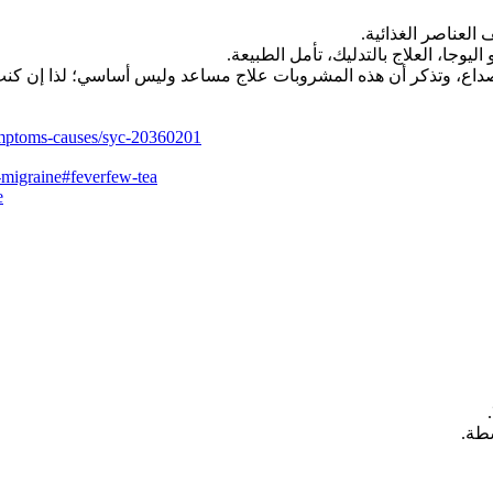
العناصر الغذائية.
وجا، العلاج بالتدليك، تأمل الطبيعة.
صداع، وتذكر أن هذه المشروبات علاج مساعد وليس أساسي؛ لذا إن كنت ت
ymptoms-causes/syc-20360201
-migraine#feverfew-tea
e
طة.