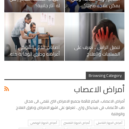
يمكن علاجه منزليًا؟
له آثار جانبية؟
تنميل الراس .. تعرف على
اصابات الحبل الشوكي |
المسببات والعلاج
أعراضه وطرق الوقاية منه
Browsing Category
أمراض الاعصاب
أمراض الاعصاب. اليكم قائمة بجميع الامراض التي تنتمي الى مجال
طب الأعصاب في ميديكال واي . تعرفو علي اشهر الامراض وطرق العلاج
والوقاية
أمراض الجهاز التناسلي
أﻤراض اﻟﺠﻬﺎز اﻟﺘﻨﻔﺴﻲ
أمراض الجهاز الهضمي