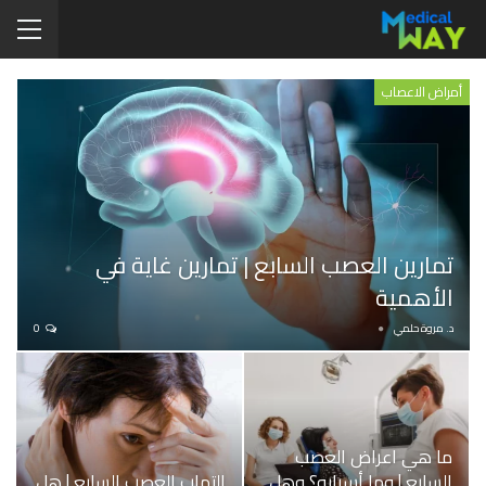
أمراض الاعصاب
تمارين العصب السابع | تمارين غاية في
الأهمية
د. مروة حلمي
0
ما هي اعراض العصب
السابع | وما أسبابه؟ وهل
التهاب العصب السابع | هل