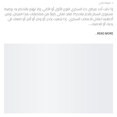
د. مروة حلمي
إذا كنت أحد مرضى داء السكري النوع الأول أو الثاني، ولا تهتم بالتحكم به، وضبط
مستوى السكر بالدم فاحذر!!!، فقد تعاني كثيرًا من مضاعفات هذا المرض، ومن
أخطرها اعتلال الاعصاب السكري. إذا شعرت بخدر، أو وخز، أو ألم، أو ضعف في
يديك أو قدميك،…
READ MORE...