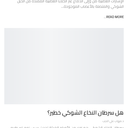
الإشارات العصبية من وإلى الدماغ عبر الخلايا العصبية الممتدة من الحبل
الشوكي والمتصلة بالأعصاب الموجودة…
READ MORE...
هل سرطان النخاع الشوكي خطير؟
د.مهاب علي الديب
سرطان النخاع الشوكي هو نوع من الأورام الخبيثة تحدث بسبب نمو غير طبيعي