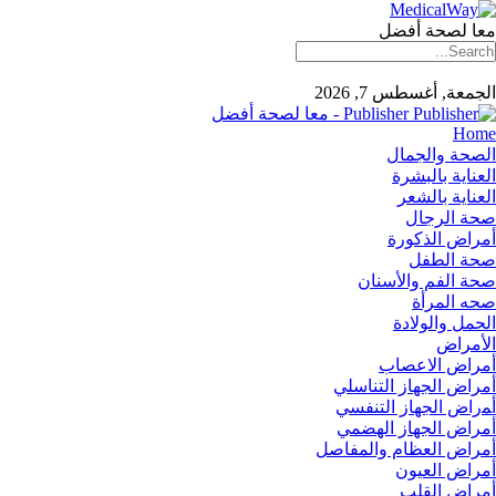
معا لصحة أفضل
الجمعة, أغسطس 7, 2026
Publisher - معا لصحة أفضل
Home
الصحة والجمال
العناية بالبشرة
العناية بالشعر
صحة الرجال
أمراض الذكورة
صحة الطفل
صحة الفم والأسنان
صحه المرأة
الحمل والولادة
الأمراض
أمراض الاعصاب
أمراض الجهاز التناسلي
أﻤراض اﻟﺠﻬﺎز اﻟﺘﻨﻔﺴﻲ
أمراض الجهاز الهضمي
أمراض العظام والمفاصل
أمراض العيون
أمراض القلب