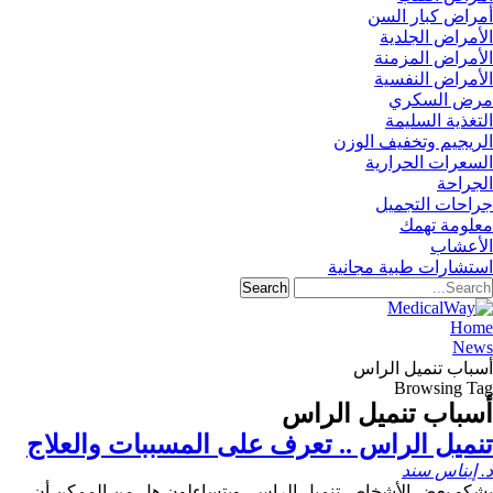
أمراض كبار السن
الأمراض الجلدية
الأمراض المزمنة
الأمراض النفسية
مرض السكري
التغذية السليمة
الريجيم وتخفيف الوزن
السعرات الحرارية
الجراحة
جراحات التجميل
معلومة تهمك
الأعشاب
استشارات طبية مجانية
Home
News
أسباب تنميل الراس
Browsing Tag
أسباب تنميل الراس
تنميل الراس .. تعرف على المسببات والعلاج
د. إيناس سند
يشكو بعض الأشخاص تنميل الراس، ويتساءلون هل من الممكن أن