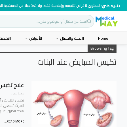
تنبيه طبي:
المحتوى لأغراض تثقيفية وإعلامية فقط، ولا يُعدّ بديلاً عن الاستشارة ا
Home
الصحة والجمال
الأمراض
التغذية
Browsing Tag
تكيس المبايض عند البنات
علاج تكيس 
د. دينا يحيى
تكيس المبايض أح
المرأة، تسعى ال
هذه الطرق علاج
READ MORE...