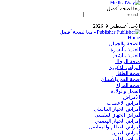
معا لصحة أفضل
الأحد, أغسطس 9, 2026
Publisher - معا لصحة أفضل
Home
الصحة والجمال
العناية بالبشرة
العناية بالشعر
صحة الرجال
أمراض الذكورة
صحة الطفل
صحة الفم والأسنان
صحه المرأة
الحمل والولادة
الأمراض
أمراض الاعصاب
أمراض الجهاز التناسلي
أﻤراض اﻟﺠﻬﺎز اﻟﺘﻨﻔﺴﻲ
أمراض الجهاز الهضمي
أمراض العظام والمفاصل
أمراض العيون
أمراض القلب