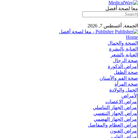
معا لصحة أفضل
الجمعة, أغسطس 7, 2026
Publisher - معا لصحة أفضل
Home
الصحة والجمال
العناية بالبشرة
العناية بالشعر
صحة الرجال
أمراض الذكورة
صحة الطفل
صحة الفم والأسنان
صحه المرأة
الحمل والولادة
الأمراض
أمراض الاعصاب
أمراض الجهاز التناسلي
أﻤراض اﻟﺠﻬﺎز اﻟﺘﻨﻔﺴﻲ
أمراض الجهاز الهضمي
أمراض العظام والمفاصل
أمراض العيون
أمراض القلب