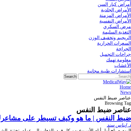
أمراض كبار السن
الأمراض الجلدية
الأمراض المزمنة
الأمراض النفسية
مرض السكري
التغذية السليمة
الريجيم وتخفيف الوزن
السعرات الحرارية
الجراحة
جراحات التجميل
معلومة تهمك
الأعشاب
استشارات طبية مجانية
Home
News
عناصر ضبط النفس
Browsing Tag
عناصر ضبط النفس
ضبط النفس | ما هو وكيف تسيطر على مشاعر
د. إيناس سند
اليوم صباح أول أيام الأسبوع يهم كل فرد بالذهاب إلى عمله، تختنق 