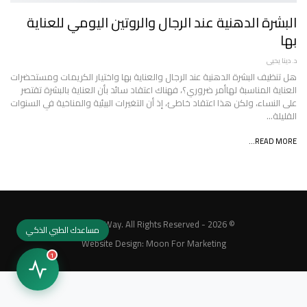
البشرة الدهنية عند الرجال والروتين اليومي للعناية
بها
د. دينا يحيى
هل تنظيف البشرة الدهنية عند الرجال والعناية بها واختيار الكريمات ومستحضرات
العناية المناسبة لهاأمر ضروري؟، فهناك اعتقاد سائد بأن العناية بالبشرة تقتصر
على النساء، ولكن هذا اعتقاد خاطئ، إذ أن التغيرات البيئية والمناخية في السنوات
القليلة…
READ MORE...
© 2026 - MedicalWay. All Rights Reserved.
مساعدك الطبي الذكي
Website Design:
Moon For Marketing
1