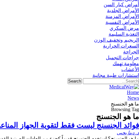
أمراض كبار السن
الأمراض الجلدية
الأمراض المزمنة
الأمراض النفسية
مرض السكري
التغذية السليمة
الريجيم وتخفيف الوزن
السعرات الحرارية
الجراحة
جراحات التجميل
معلومة تهمك
الأعشاب
استشارات طبية مجانية
Home
News
ما هو الجنسنج
Browsing Tag
ما هو الجنسنج
فوائد الجنسنج ليست فقط لتقوية الجهاز المناع
د. دينا يحيى