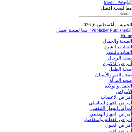
معا لصحة أفضل
الخميس, أغسطس 6, 2026
Publisher - معا لصحة أفضل
Home
الصحة والجمال
العناية بالبشرة
العناية بالشعر
صحة الرجال
أمراض الذكورة
صحة الطفل
صحة الفم والأسنان
صحه المرأة
الحمل والولادة
الأمراض
أمراض الاعصاب
أمراض الجهاز التناسلي
أﻤراض اﻟﺠﻬﺎز اﻟﺘﻨﻔﺴﻲ
أمراض الجهاز الهضمي
أمراض العظام والمفاصل
أمراض العيون
أمراض القلب