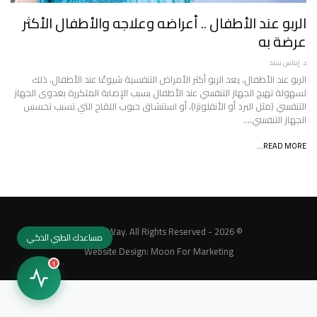
الربو عند الأطفال .. أعراضه وعلاجه والأطفال الأكثر
عرضة به
د. إيناس سند
الربو عند الأطفال، يعد الربو أكثر الأمراض التنفسية شيوعًا عند الأطفال، ذلك
لسهولة تهيج الجهاز التنفسي عند الأطفال بسبب الإصابة المتكررة بعدوى الجهاز
التنفسي (مثل البرد أو الأنفلونزا)، أو استنشاق حبوب اللقاح التي تسبب تحسس
الجهاز التنفسي.…
READ MORE...
© 2026 - MedicalWay. All Rights Reserved.
مساعدك الطبي الذكي
Website Design:
Moon For Marketing
1