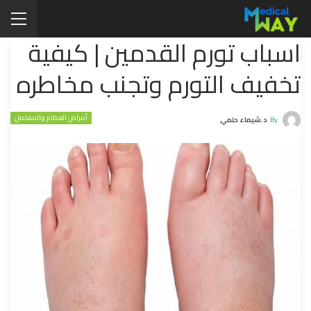
اسباب تورم القدمين | كيفية
تخفيف التورم وتجنب مخاطره
أمراض العظام والمفاصل
By
د.شيماء حلمي