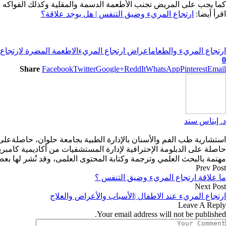
كما يجب على المريض تجنب الأطعمة الدسمة والمقلية وكذلك الفواكه الح
اقرأ أيضا:
ارتجاع المريء وضيق التنفس | هل يوجد علاقة؟
ارتجاع المريء والطعام
اعراض ارتجاع المريء
الاطعمة المضرة لارتجاع
0
Share
Facebook
Twitter
Google+
ReddIt
WhatsApp
Pinterest
Email
د. إيناس سند
حاصلة على الدبلومة الإحترافية لإدارة المستشفيات من أكاديمية كامبريد
مهتمة بالبحث العلمي وترجمة وكتابة المحتوى العلمى، وقد نُشر لها ب
Prev Post
ما علاقة ارتجاع المريء وضيق التنفس ؟
Next Post
ارتجاع المريء عند الاطفال |الأسباب والأعراض والعلاج
Leave A Reply
Your email address will not be published.