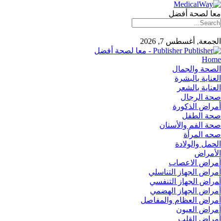
معا لصحة أفضل
الجمعة, أغسطس 7, 2026
Publisher - معا لصحة أفضل
Home
الصحة والجمال
العناية بالبشرة
العناية بالشعر
صحة الرجال
أمراض الذكورة
صحة الطفل
صحة الفم والأسنان
صحه المرأة
الحمل والولادة
الأمراض
أمراض الاعصاب
أمراض الجهاز التناسلي
أﻤراض اﻟﺠﻬﺎز اﻟﺘﻨﻔﺴﻲ
أمراض الجهاز الهضمي
أمراض العظام والمفاصل
أمراض العيون
أمراض القلب