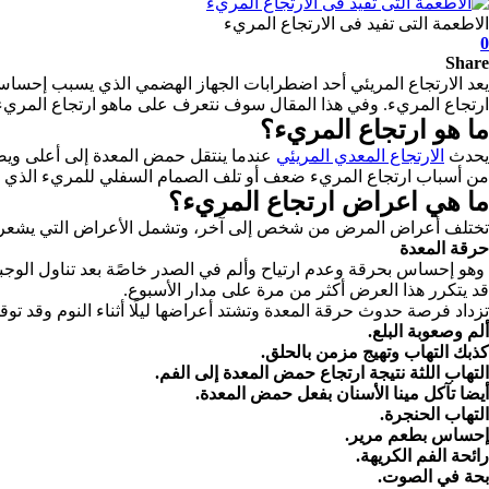
الاطعمة التى تفيد فى الارتجاع المريء
0
Share
يعد الارتجاع المريئي أحد اضطرابات الجهاز الهضمي الذي يسبب إحسا
ارتجاع المريء.
وفي هذا المقال سوف نتعرف على ماهو ارتجاع المري
ما هو ارتجاع المريء؟
يحدث
الارتجاع المعدي المريئي
عندما ينتقل حمض المعدة إلى أعلى وي
من أسباب ارتجاع المريء ضعف أو تلف الصمام السفلي للمريء الذي يم
ما هي اعراض ارتجاع المريء؟
تختلف أعراض المرض من شخص إلى آخر، وتشمل الأعراض التي يشعر بها
حرقة المعدة
وهو إحساس بحرقة وعدم ارتياح وألم في الصدر خاصًة بعد تناول الوجب
قد يتكرر هذا العرض أكثر من مرة على مدار الأسبوع.
تزداد فرصة حدوث حرقة المعدة وتشتد أعراضها ليلًا أثناء النوم وقد تو
ألم وصعوبة البلع.
كذبك التهاب وتهيج مزمن بالحلق.
التهاب اللثة نتيجة ارتجاع حمض المعدة إلى الفم.
أيضا تآكل مينا الأسنان بفعل حمض المعدة.
التهاب الحنجرة.
إحساس بطعم مرير.
رائحة الفم الكريهة.
بحة في الصوت.