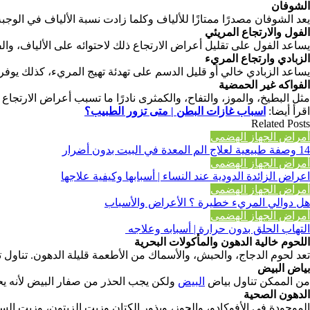
الشوفان
يعد الشوفان مصدرًا ممتازًا للألياف وكلما زادت نسبة الألياف في الو
الفول والارتجاع المريئي
يساعد الفول على تقليل أعراض الارتجاع ذلك لاحتوائه على الألياف، والفي
الزبادي وارتجاع المريء
يساعد الزبادي خالي أو قليل الدسم على تهدئة تهيج المريء، كذلك يوفر
الفواكه غير الحمضية
مثل البطيخ، والموز، والتفاح، والكمثرى نادرًا ما تسبب أعراض الارتجا
اقرأ أيضا:
اسباب غازات البطن | متى تزور الطبيب؟
Related Posts
أمراض الجهاز الهضمي
14 وصفة طبيعية لعلاج الم المعدة في البيت بدون أضرار
أمراض الجهاز الهضمي
اعراض الزائدة الدودية عند النساء | أسبابها وكيفية علاجها
أمراض الجهاز الهضمي
هل دوالي المريء خطيرة ؟ الأعراض والأسباب
أمراض الجهاز الهضمي
التهاب الحلق بدون حرارة | أسبابه وعلاجه
اللحوم خالية الدهون والمأكولات البحرية
تعد لحوم الدجاج، والحبش، والأسماك من الأطعمة قليلة الدهون. تناول ت
بياض البيض
من الممكن تناول بياض
البيض
ولكن يجب الحذر من صفار البيض لأنه يح
الدهون الصحية
الموجودة في الأفوكادو، والجوز، وبذور الكتان وزيت الزيتون، وزيت 