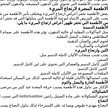
يجب تجنب الأطعمة التي تحتوي على الدهون المشبعة، والدهون المتحولة
الاطعمة المضرة لارتجاع المريء
بعض الأطعمة تحفز أعراض ارتجاع المريء ويختلف تأثير الأطعمة من 
يجب على المريض الانتباه لنوعية الأطعمة التي يتناولها التي قد تحفز أعر
من الأطعمة التي تحفز ظهور أعراض ارتجاع المريء ما يلي:
الأطعمة الدسمة
مثل المأكولات المقلية أو عالية الدهون، تؤثر هذه الأطعمة على صمام
البطاطس وحلقات البصل المقلية.
لحوم البقر والضأن الدهنية.
الحلويات والسكريات.
اللبن وارتجاع المريء
يجب تجنب منتجات الألبان كاملة الدسم مثل:
السمن.
اللبن كامل الدسم والعصائر التي تحتوي على لبن كامل الدسم.
الجبن كامل الدسم.
المثلجات المصنوعة من الألبان كاملة الدسم.
يجب استبدالها بالألبان قليلة أو خالية الدسم، كذلك من الممكن استخدام لب
الأطعمة الحارة والبصل والثوم
الإكثار من تناول هذه الأطعمة يسبب حرقة المعدة عند كثير من مرضى ال
الشيكولاته
تحتوي الشيكولاتة على مادة الميثيل زانثين
methylxanthine التي تسبب ارتخاء صمام المريء السفلي مما يحفز ظهور الأعراض.
النعناع
النعناع مهدىء طبيعي ويساعد على الإسترخاء لذلك تناول النعناع يسبب