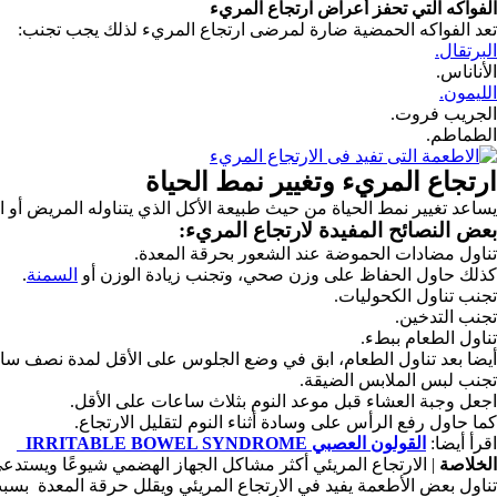
الفواكه التي تحفز أعراض ارتجاع المريء
تعد الفواكه الحمضية ضارة لمرضى ارتجاع المريء لذلك يجب تجنب:
البرتقال.
الأناناس.
الليمون.
الجريب فروت.
الطماطم.
ارتجاع المريء وتغيير نمط الحياة
يساعد تغيير نمط الحياة من حيث طبيعة الأكل الذي يتناوله المريض أ
بعض النصائح المفيدة لارتجاع المريء:
تناول مضادات الحموضة عند الشعور بحرقة المعدة.
كذلك حاول الحفاظ على وزن صحي، وتجنب زيادة الوزن أو
السمنة
.
تجنب تناول الكحوليات.
تجنب التدخين.
تناول الطعام ببطء.
أيضا بعد تناول الطعام، ابق في وضع الجلوس على الأقل لمدة نصف سا
تجنب لبس الملابس الضيقة.
اجعل وجبة العشاء قبل موعد النوم بثلاث ساعات على الأقل.
كما حاول رفع الرأس على وسادة أثناء النوم لتقليل الارتجاع.
اقرأ أيضا:
القولون العصبي IRRITABLE BOWEL SYNDROME
الخلاصة
| الارتجاع المريئي أكثر مشاكل الجهاز الهضمي شيوعًا ويستدعي 
تناول بعض الأطعمة يفيد في الارتجاع المريئي ويقلل حرقة المعدة بس