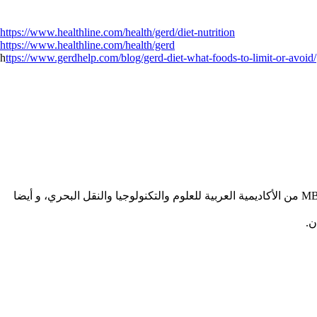
https://www.healthline.com/health/gerd/diet-nutrition
https://www.healthline.com/health/gerd
h
ttps://www.gerdhelp.com/blog/gerd-diet-what-foods-to-limit-or-avoid/
استشارية طب الفم والأسنان بالإدارة الطبية بجامعة حلوان، حاصلةعلى ماجستير علاج الجذور من جامعة القاهرة و ماجستير ادارة الأعمال MBA من الأكاديمية العربية للعلوم والتكنولوجيا والنقل البحري، و أيضا
ن.