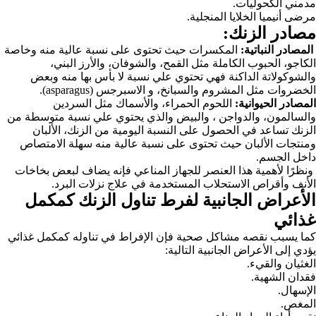
مدمني الكحوليات.
مرضى أنيميا الخلايا المنجلية.
مصادر الزنك:
المصادر النباتية:
المكسرات حيث تحتوى على نسبة عالية منه وخاصة
الكاجو، الحبوب الكاملة مثل القمح، والشوفان، والأرز البني،
والشوكولاتة الداكنة فهي تحتوي علي نسبة لا بأس بها منه وبعض
الخضروات مثل المشروم والسبانخ، و الاسبرجس (asparagus).
المصادر الحيوانية:
اللحوم الحمراء، والأسماك مثل السردين
والسالمون، والدواجن ، والبيض والذي يحتوي علي نسبة متوسطة من
الزنك تساعد في الحصول على النسبة اليومية من الزنك، الألبان
ومنتجات الألبان حيث تحتوى على نسبة عالية منه سهلة الامتصاص
داخل الجسم.
ونظرًا لأهمية هذا العنصر للجهاز المناعي فإنه يضاف لبعض بخاخات
الأنف وأقراص الاستحلاب المستخدمة في علاج نزلات البرد.
الأعراض الجانبية لفرط تناول الزنك كمكمل
غذائي
كما يسبب نقصه مشاكل صحية فإن الإفراط في تناوله كمكمل غذائي
يؤدي إلى الأعراض الجانبية التالية:
الغثيان والقيء.
فقدان الشهية.
الإسهال.
المغص.