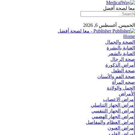
معا لصحة أفضل
الخميس, أغسطس 6, 2026
Publisher - معا لصحة أفضل
Home
الصحة والجمال
العناية بالبشرة
العناية بالشعر
صحة الرجال
أمراض الذكورة
صحة الطفل
صحة الفم والأسنان
صحه المرأة
الحمل والولادة
الأمراض
أمراض الاعصاب
أمراض الجهاز التناسلي
أﻤراض اﻟﺠﻬﺎز اﻟﺘﻨﻔﺴﻲ
أمراض الجهاز الهضمي
أمراض العظام والمفاصل
أمراض العيون
أمراض القلب