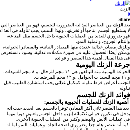
الزنك
0
Share
يعد
الزنك
من العناصر الغذائية الضرورية للجسم، فهو من العناصر التي
لا يستطيع الجسم انتاجها أو تخزينها، ولهذا السبب يجب تناوله في الغذاء
فهو ضروري للعديد من العمليات الحيوية داخل الجسم مثل المناعة،
والتئام الجروح، وعملية النمو.
وللزنك مصادر غذائية عديدة منها المصادر النباتية، والمصادر الحيوانية،
ويمكن أيضًا الحصول عليه في صورة مكملات غذائية، وسوف نستعرض
فى هذا المقال أهمية هذا العنصر و فوائده.
جرعة الزنك اليومية
الجرعة اليومية منه للبالغين هي ١١ مجم للرجال، و ٨ مجم للسيدات،
و ١١ مجم للسيدات الحوامل ،و ١٢ مجم للمرضعات.
لتجنب أعراض فرط تناوله كمكمل غذائي يجب استشارة الطبيب قبل
تناوله.
فوائد الزنك للجسم
أهمية الزنك للعمليات الحيوية بالجسم:
يعد هذا العنصر ثاني أكثر المعادن توفرا بالجسم بعد الحديد حيث أنه
يدخل في تكوين حوالي ثلاثمائة إنزيم داخل الجسم يلعبون دورا مهما
في عمليات الأيض والهضم وكثير من العمليات الحيوية الأخرى.
كما أنه عنصر هام جدا وضروري لصحة الجلد، وعمليات النمو لما له