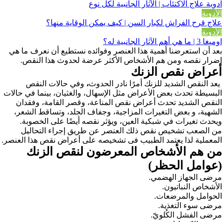
ادوية علاج الاكتئاب | الآثار الجانبية لكل نوع
الأدوية
علاج قرح الفراش لكبار السن | كيف يمكن الوقاية منها؟
الأدوية
اوميغا 3 | ما هي أهم الآثار الجانبية له؟
بعد أن استعرضنا أهمية هذا العنصر وفوائده نستطيع أن نعرف ما هي
اضرار نقصه ومن هم الأشخاص الأكثر عرضة لحدوث هذا النقص.
أعراض نقص الزنك
يعد النقص الشديد للزنك أمرًا نادر الحدوث
،
وفي حالات النقص
البسيطة تحدث بعض الأعراض مثل الإسهال، والغثيان، بينما في حالات
النقص الشديد تحدث أعراض نقص المناعة، وقصر القامة، وفقدان
الشهية، و بعض التغيرات المزاجية، وجفاف الجلد، وتساقط الشعر،
ويحدث تغيرات في شبكية العين، ويؤثر نقصه أيضًا على الخصوبة.
من الصعب تشخيص نقص ذلك العنصر عن طريق إجراء التحاليل
المعملية لذا يعتمد الطبيب فى تشخيصه على أعراض نقص هذا العنصر.
من هم الأشخاص المعرضون لنقص الزنك
(عوامل الحظر)
مرضى الجهاز الهضمي.
الأشخاص النباتيون.
الحوامل والمرضعات.
مرضى سوء التغذية.
مرضى الفشل الكُلويّ.