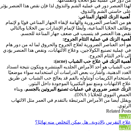
من دور في عملية نمو الخلايا وانقسامها.
لهذا العنصر دور في عملية الشم والتذوق لذا فإن نقص هذا العنصر يؤثر
على حاستي الشم والتذوق.
أهمية الزنك للجهاز المناعي
:
هو من العناصر الضرورية والهامة لإبقاء الجهاز المناعي قويًا و لإتمام
وظائف الخلايا المناعية، وأيضًا لإتمام الإشارات بين الخلايا وبالتالي
نقص هذا العنصر قد يتسبب فى ضعف جهاز المناعة للجسم.
أهمية الزنك في عملية التئام الجروح:
هو أحد العناصر الضرورية لعلاج الجروح والحروق لما له من دور هام
في عملية تصنيع الكولاجين، وعلاج الالتهابات، ونقص هذا العنصر يؤدي
إلى تأخر التئام الجروح.
أهمية الزنك في علاج حب الشباب (acne):
حب الشباب هو أحد الأمراض الجلديه المنتشره ويتكون نتيجة انسداد
الغدد الدهنية، وأشارت بعض الدراسات أن استخدامه سواء موضعيًا
باستخدام الكريمات أوتناوله بالفم قد يعالج حب الشباب عن طريق
علاج الالتهابات ومنع نمو البكتيريا الموجودة داخل البثور.
ا
لزنك عنصر ضروري في عمليات تصنيع البروتين بالجسم
، وبناء
الحمض النووي للخلايا ( DNA).
و
يقلل أيضا من الأمراض المرتبطة بالتقدم في العمر مثل الالتهاب
الرئوي.
Related Posts
الأدوية
علاج النقرس بالادوية.. هل يمكن التخلص منه نهائيًا؟
الأدوية