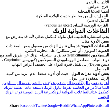
الالتهاب الرئوي.
قرح الفراش.
أنيميا الخلايا المنجلية.
الحمل: يقلل من مخاطر حدوث الولادة المبكرة.
الثآليل (warts).
القرحة الوريدية للساق (venous leg ulcer).
التفاعلات الدوائية للزنك
يجب استشارة الطبيب قبل تناوله كمكمل غذائي لأنه قد يتعارض مع
بعض الأدوية مثل:
المضادات الحيوية
: قد يقلل تناول الزنك من مفعول بعض المضادات
الحيوية (
كينولون، أو التتراسيكلين)
على محاربة البكتريا.
البنسيلامين
Penicillamine
: قد يؤدي استخدام الزنك عن طريق الفم مع
دواء التهاب المفاصل الروماتويدي البنسيلامين (كوبريمين
Cuprimine
،
ديبين Depen) إلى تقليل قدرة الدواء على تخفيف أعراض التهاب
المفاصل.
بعض أدوية مدرات البول
: حيث أن أدوية ضغط الدم تزيد من كمية
الزنك المفقودة في البول.
أعراض نقص الزنك
أهمية الزنك في علاج حب الشباب
أهمية الزنك للجهاز
المناعي
الأعراض الجانبية لفرط تناول الزنك
الاستخدامات الطبية للزنك
كمكمل غذائي
التفاعلات الدوائية للزنك
جرعة الزنك اليومية
فوائد الزنك
للجسم
0
Share
Facebook
Twitter
Google+
ReddIt
WhatsApp
Pinterest
Email