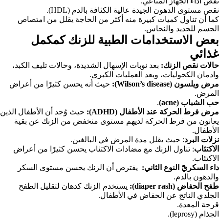
نقص أداء الجهاز المناعي.
نقص مستوى الدهون الجيدة عالية الكثافة بالدم (HDL).
كما أن تناول كميات كبيرة منه أكثر من الحاجة يقلل من امتصاص
الجسم للحديد والنحاس.
بعض الاستخدامات الطبية للزنك كمكمل
غذائي
حالات نقص الزنك:
بعد نوبات الإسهال الشديدة، وحالات تليف الكبد،
وادمان الكحوليات، وبعد العمليات الكبرى.
مرض ويلسون (Wilson’s disease):
حيث أنه يحسن كثيرًا من أعراض
المرض.
حب الشباب (acne)
.
مرض فرط الحركة عند الأطفال (ADHD):
حيث وُجد أن الأطفال الذين
يعانون من فرط الحركة لديهم مستوى منخفض من الزنك عن بقية
الأطفال.
نزلات البرد
: حيث يقلل مدة المرض في البالغين.
الاكتئاب
: تناول الزنك مع مضادات الاكتئاب يحسن كثيرًا من أعراض
الاكتئاب.
داء السكريّ النوع الثاني:
يفترض أن الزنك يحسن مستوى السكر
والدهون بالدم.
طفح الحفاض (diaper rash):
يستخدم الزنك كدهان لتقليل الطفح
الجلدي الناتج عن الحفاض في الأطفال.
قرحة المعدة.
الجذام (leprosy).