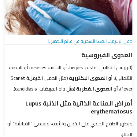
حقن البلازما…العصا السحرية في عالم التجميل!
العدوى الفيروسية
(الهربس النطاقي herpes zoster، أو الحصبة measles أو الحصبة
الألماني)، أو
العدوى البكتيرية (
مثل الحمى القرمزية
Scarlet
fever)،
أ
و
العدوى الفطرية
(مثل
داء المبيضات
candidiasis)
.
أمراض المناعة الذاتية مثل الذئبة
Lupus
erythematosus
ويظهر الطفح الجلدي على الخدين والأنف، ويسمى “الفراشة” أو
الملار.