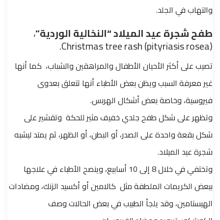
والتهاب في الجلد.
طفح شجرة عيد الميلاد “النخالية الوردية”
،
(Christmas tree rash (pityriasis rosea.
تصيب على أكثر الأحيان الأطفال والمراهقين والشباب،
كما أنها
غير معرفة السبب
ويظن بعض الأطباء أنها تتعلق بعدوى
فيروسية، وخاصة بعض أشكال الهربس.
وتظهر على شكل طفح جلدي خفيف مثير للحكة وتقشير على
شكل بقعة واحدة على الصدر، أو البطن، أو الظهر، ثم يمتد ليشبه
شجرة عيد الميلاد.
وتختفي في خلال 8 إلى 10 أسابيع، وينصح الأطباء في علاجها
ببعض الكريمات الملطفة مثل
كالامين أو أكسيد الزنك، ومضادات
الهيستامين، وقد يلجأ الطبيب في بعض الحالات وصف