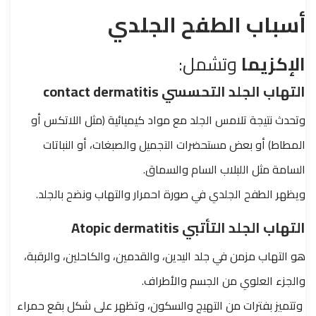
أسباب الطفح الجلدي
الإكزيما
وتشمل:
التهاب الجلد التحسسي contact dermatitis
وتحدث نتيجة تلامس الجلد مع مواد كيميائية (مثل
اللاتكس أو
المطاط) أو بعض مستحضرات التجميل والصبغات،
أو النباتات
السامة مثل
اللبلاب السام والسماق.
ويظهر الطفح الجلدي في صورة احمرار والتهاب ونضح بالجلد.
التهاب الجلد التأتبي Atopic dermatitis
هو التهاب مزمن في جلد
اليدين، والقدمين، والكاحلين، والرقبة،
والجزء العلوي من الجسم والأطراف.
وتتميز بفترات من التهيج والسكون، وتظهر على شكل بقع حمراء