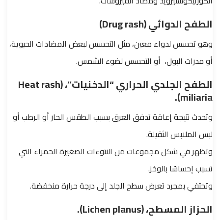
الكورتيكوستيرويد ومضاد الفيروسات.
الطفح الدوائي (Drug rash)
وهو تحسس لدواء معين، مثل التحسس لبعض المضادات الحيوية،
أو مدرات البول، أو التحسس لضوء الشمس.
الطفح الجلدي الحراري “الدخنيات”، (Heat rash
miliaria).
وتحدث نتيجة
إعاقة تدفق العرق بسبب الطقس الحار أو الرطب أو
لبس الملابس الثقيلة.
وتظهر في شكل مجموعات من النتوءات الصغيرة الحمراء التي
تسبب إحساسًا بالوخز.
وتختفي بمجرد تعرض سطح الجلد إلى درجة حرارة منخفضة.
الحزاز المسطح، (Lichen planus).