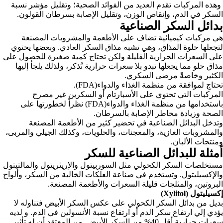
وهذه المركبات تقدم العديد من الفوائد الصحية؛ وتقليل مؤشر نسبة
السكر في الدم، وإنقاص الوزن، وتقليل الإصابة بسرطان القولون.
بدائل السكر الصناعية
هي مركبات كيميائية تضاف على الأطعمة والمشروبات المصنعة
لتجعلها حلوة المذاق، وهي تشبه مذاق السكر العادي. وبعضها يحتوي
على السعرات الحرارية القليلة ولكن تحتاج كمية صغيرة للحصول على
مذاق حلو مما يجعلها تبدو بلا سعرات حرارية تُذكر، ولذلك يلجأ إليها
الكثير وخاصةً مرضى السكري.
تحتاج لموافقة من منظمة الغذاء والدواء(FDA).
المركبات التي تحتوي على الأسبارتام أو السكرين غير مصرح
باستخدامها من منظمة الغذاء والدواء(FDA) نظراً لخطورتها على
الصحة وزيادة مخاطر الإصابة بالسرطان.
وتدخل البدائل الصناعية في تحضير كثير من الأطعمة المصنعة
والمشروبات الغازية، والمعجنات، والحلويات، وكذلك الجيلي والمربى،
ومنتجات الألبان.
أمثلة للبدائل الصناعية للسكر
مستخلصات السكر الكحولي مثل
السوربيتول والإريثريتول والمالتيتول
والإكسيليتول. وتستخدم في صناعة العلكات الخالية من السكر، وألواح
البروتين، والمثلجات قليلة السعرات والأطعمة المصنعة.
إكسيليتول (Xylitol)
بديل من بدائل السكر الكحولي على عكس السكر الأبيض فتناوله لا
يؤدي إلي ارتفاع سكر الدم أو ارتفاع نسبة الأنسولين في الدم. و لديه
سعرات حرارية أقل 40% من السكر الأبيض. من المعتقد أن له تأثير