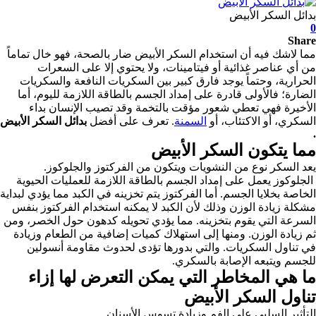
بدائل السكر الأبيض
0
Share
مما لاشك فيه أن استخدام السكر الأبيض ضار بالصحة، فهو خال تماماً
من أي عناصر غذائية أو فيتامينات، ولا يحتوي إلا على السعرات
الحرارية،
وحتماً يوجد فارق كبير بين السكريات النافعة والسكريات
الضارة؛ فالأولى قادرة على إمداد الجسم بالطاقة اللازمة لليوم، أما
الأخيرة فهي تعطي شعور مؤقت بالتخمة وقد تصيب الإنسان بداء
السكري، أو الاكتئاب، أو
السمنة
. تعرف على أفضل
بدائل السكر الأبيض
.
مما يتكون السكر الأبيض
يعد السكر نوع من النشويات ويتكون من الفركتوز والجلوكوز.
الجلوكوز يعمل على إمداد الجسم بالطاقة اللازمة للعمليات الحيوية
الخاصة بخلايا الجسم. أما الفركتوز يتم تخزينه في الكبد مما يؤدي لبداية
مشكلة زيادة الوزن وذلك لأن الكبد لا يمكنه استخدام الفركتوز بنفس
السرعة التي يقوم بتخزينه. مما يؤدي تحويله كدهون حول الخصر، ومن
ثم زيادة الوزن. ومنها إلى استهلاك كميات إضافية من الطعام وزيادة
في تناول السكريات. والتي بدورها تؤدى لحدوث مقاومة أنسولين
للجسم ويتبعه الإصابة بالسكري.
ما هي المخاطر التي يمكن التعرض لها إزاء
تناول السكر الأبيض
التأثير السلبي على الفم وزيادة تسوس الأسنان.