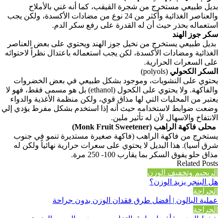
بديل طبيعي مستخرج من شجرة القيقب، كما أنه غني بالأملاح
والعناصر الغذائية وأكثر من 24 نوع من مضادات الأكسدة، ولكن يجب
استعماله بحذر حيث أن له القدرة على رفع سكر الدم.
سكر جوز الهند
بديل طبيعي يستخرج من نخيل جوز الهند ويحتوي على بعض العناصر
الغذائية ومضادات الأكسدة، لكن يجب استعماله باعتدال نظراً لاحتوائه
على السعرات الحرارية.
السكر الكحولي
(polyols)
يحتوي على النشويات، وموجود بشكل طبيعي في بعض الخضروات
والفاكهة. ولا يحتوي على الكحول (ethanol) بل هو مسمى فقط، فهو لا
يعتبر من المحليات التي لها مذاق قوي، ولكن منظمة الأغذية والدواء
وضعت ضوابط لاستخدامه حيث أنه إذا استخدم بشكل مفرط يؤدي إلي
الانتفاخ والاسهال لأن له تأثير ملين.
محلى فاكهة الراهب (Monk Fruit Sweetener
)
يستخرج من فاكهة الراهب (فاكهة صغيرة مستديرة تنمو في جنوب
شرق آسيا). هذا البديل لا يحتوي على سعرات حرارية نهائياً ولكن له
مذاق حلو يفوق السكر بما يقارب 100- 250 مرة.
Related Posts
الريجيم وتخفيف الوزن
هل البنجر يزيد الوزن؟
الجراحة
عملية البالون | أفضل طرق فقدان الوزن بدون جراحة
الجراحة