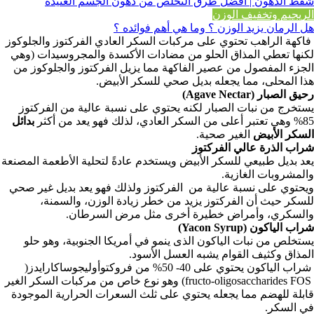
شفط الدهون | أفضل طرق التخلص من دهون الجسم العنيدة
الريجيم وتخفيف الوزن
هل الرمان يزيد الوزن ؟ وما هي أهم فوائده ؟
فاكهة الراهب تحتوي على مركبات السكر العادي الفركتوز والجلوكوز
لكنها تعطي المذاق الحلو من مضادات الأكسدة والمجروسيدات (وهي
الجزء المفصول من عصير الفاكهة مما يزيل الفركتوز والجلوكوز من
هذا المحلى، مما يجعله بديل صحي للسكر الأبيض.
رحيق الصبار (Agave Nectar)
يستخرج من نبات الصبار لكنه يحتوي على نسبة عالية من الفركتوز
85% وهي تعتبر أعلى من السكر العادي، لذلك فهو يعد من أكثر
بدائل
السكر الأبيض
الغير صحية.
شراب الذرة عالي الفركتوز
يعد بديل طبيعي للسكر الأبيض ويستخدم عادةً لتحلية الأطعمة المصنعة
والمشروبات الغازية.
ويحتوي على نسبة عالية من الفركتوز ولذلك فهو يعد بديل غير صحي
للسكر حيث أن الفركتوز يزيد من خطر زيادة الوزن، والسمنة،
والسكري، وأمراض خطيرة أخرى مثل مرض السرطان.
شراب الياكون (Yacon Syrup)
يستخلص من نبات الياكون الذى ينمو في أمريكا الجنوبية، وهو حلو
المذاق وكثيف القوام يشبه العسل الأسود.
شراب الياكون يحتوي على 40- 50% من فروكتوأوليجوساكارايدز(
fructo-oligosaccharides FOS)
وهو نوع خاص من مركبات السكر الغير
قابلة للهضم مما يجعله يحتوي على ثلث السعرات الحرارية الموجودة
في السكر.