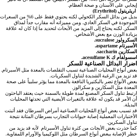
إيجابي على الأسنان و صحة العظام.
اريثريتول (Erythritol)
بديل من بدائل السكر الكحولي لكنه يحتوي فقط على 6% من السعرات
الموجودة في السكر العادي. ومن مميزاته أنه مقارب جداً لمذاق
السكر. لكنه يحتاج إلى المزيد من الأبحاث لتحديد ما إذا كان له علاقة
بزيادة الوزن مع بعض الأشخاص.
السكرولوز sucralose.
الأسبرتام aspartame.
السكارين saccharin.
اسسولفام ك acesulfame K.
اضرار البدائل الصناعية للسكر
بعض أنواع المحليات الصناعية تسبب التقلصات بالمعدة مثل الأسبرتام.
قد تزيد من الرغبة الشديدة لتناول السكريات.
بعض الأنواع تضر بالبكتيريا النافعة بالمعدة مما يؤثر سلبياً على صحة
المعدة مثل السكارين و سكرالوز.
ارتبط تناول السكر المصنع لمدة طويلة بالسمنة حيث
يعتقد الباحثون
أن الأمر قد يكون له علاقة بالتغيرات الأيضية التي تحدثها المحليات
البديلة.
قد تسبب بعض أنواع المُحليات الصناعية أمراض السرطان فقد أثبتت
الأختبارات المعملية إصابة حيوانات التجارب بسرطان المثانة نتيجة
تناول السكرين.
كما حذرت بعض الأبحاث من كثرة تناول الأسبرتام لأنه قد يزيد من
خطر الإصابة ببعض أنواع السرطان مثل
اللوكيميا والأورام اللمفاوية.