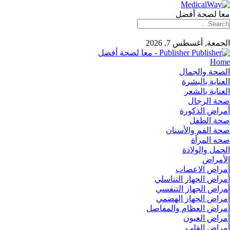
معا لصحة أفضل
الجمعة, أغسطس 7, 2026
Publisher - معا لصحة أفضل
Home
الصحة والجمال
العناية بالبشرة
العناية بالشعر
صحة الرجال
أمراض الذكورة
صحة الطفل
صحة الفم والأسنان
صحه المرأة
الحمل والولادة
الأمراض
أمراض الاعصاب
أمراض الجهاز التناسلي
أﻤراض اﻟﺠﻬﺎز اﻟﺘﻨﻔﺴﻲ
أمراض الجهاز الهضمي
أمراض العظام والمفاصل
أمراض العيون
أمراض القلب