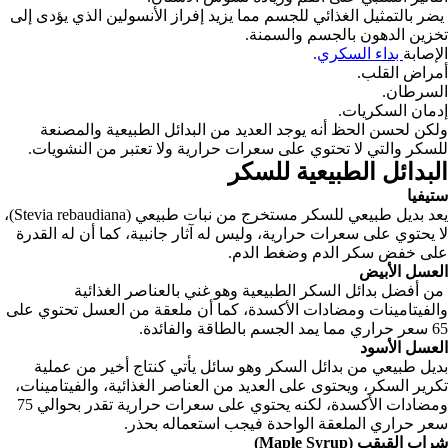
يضر بالتمثيل الغذائي للجسم مما يزيد إفراز الأنسولين الذي يؤدى إلى
تخزين الدهون بالجسم والسمنة.
الإصابة
بداء السكري
.
أمراض القلب.
السرطان.
إدمان السكريات.
ولكن لحسن الحظ أنه يوجد العديد من البدائل الطبيعية والمصنعة
للسكر والتي لا تحتوي على سعرات حرارية ولا تعتبر من النشويات.
البدائل الطبيعية للسكر
ستيفيا
يعد بديل طبيعي للسكر مستخرج من نبات طبيعي (Stevia rebaudiana)،
لا يحتوي على سعرات حرارية، وليس له آثار جانبية، كما أن له القدرة
على خفض سكر الدم وضغط الدم.
العسل الأبيض
من أفضل بدائل السكر الطبيعية وهو غني بالعناصر الغذائية
والفيتامينات ومضادات الأكسدة، كما أن ملعقة من العسل تحتوي على
65 سعر حراري مما يمد الجسم بالطاقة والفائدة.
العسل الأسود
بديل طبيعي من بدائل السكر وهو سائل يأتي كنتاج أخير من عملية
تكرير السكر، ويحتوى على العديد من العناصر الغذائية، والفيتامينات،
ومضادات الأكسدة، لكنه يحتوي على سعرات حرارية تقدر بحوالي 75
سعر حراري الملعقة الواحدة فيجب استعماله بحذر.
شراب القيقب (Maple Syrup)