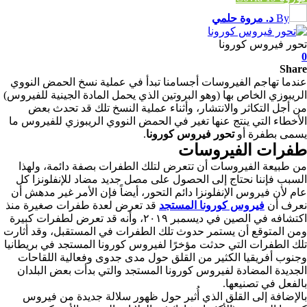
By
د. مروة حلمي
تحور فيروس كورونا
0
Share
عندما تهاجم الفيروسات أجسامنا تبدأ في عملية نسخ الحمض النووي
الريبوزي الخاص بها (وهو البروتين الذي يحمل المادة الجينية للفيروس)
من أجل التكاثر والانتشار، وأثناء عملية النسخ تلك قد تحدث بعض
الأخطاء التي ينتج عنها تغير في الحمض النووي الريبوزي للفيروس ما
يسمى بطفرة أو
تحور فيروس كورونا
.
طفرات الفيروسات
من طبيعة الفيروسات أن تتعرض لتلك الطفرات بصفة دائمة، ولهذا
السبب فإننا نحتاج إلى الحصول على مصل جديد مضاد للإنفلونزا كل
عام لأن فيروس الإنفلونزا دائم التحور، أيضاً فإن الأمر غير مدهش أن
نعرف أن
فيروس كورونا المستجد
قد تعرض لعدة طفرات صغيرة منذ
اكتشافه في الصين في ديسمبر ٢٠١٩، وأنه قد تعرض لطفرات كبيرة
ومن المتوقع أن يستمر حدوث تلك الطفرات في المستقبل، وقد أثارت
تلك الطفرات التي حدثت مؤخرًا لفيروس كورونا المستجد في بريطانيا
وجنوب أفريقيا الكثير من القلق حول مدى جدوى وفعالية اللقاحات
الجديدة المضادة لفيروس كورونا المستجد والتي بدأت بعض البلدان
بالفعل في تصنيعها.
بالإضافة إلى القلق الذي أُثير حول ظهور سلالة جديدة من فيروس