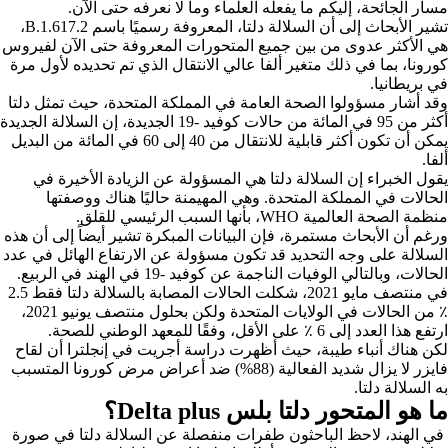
مسار الجائحة، إليكم ما يفعله العلماء وما لا نعرفه حتى الآن.
تشير الأبحاث إلى أن السلالة دلتا، المعروفة رسميًا باسم B.1.617.2،
هي الأكثر عدوى من بين جميع المتحورات المعروفة حتى الآن لفيروس
كورونا، بما في ذلك متغير ألفا عالي الانتقال الذي تم تحديده لأول مرة
في بريطانيا.
وقد أشار مسؤولوا الصحة العامة في المملكة المتحدة، حيث تمثل دلتا
أكثر من 95 في المائة من حالات كوفيد -19 الجديدة، إن السلالة الجديدة
يمكن أن تكون أكثر قابلية للانتقال من 40 إلى 60 في المائة من البديل
ألفا.
يقول الخبراء إن السلالة دلتا هي المسؤولة عن الزيادة الأخيرة في
الحالات في المملكة المتحدة. وهي المهيمنة حاليًا هناك ووصفتها
منظمة الصحة العالمية WHO، بأنها السبب الرئيسي للقلق.
ورغم أن الأبحاث مستمرة، فإن البيانات المبكرة تشير أيضاً إلى أن هذه
السلالة على وجه التحديد قد تكون مسؤولة عن الارتفاع الهائل في عدد
الحالات، وبالتالي الوفيات الناجمة عن كوفيد -19 في الهند في الربيع.
في منتصف مايو 2021، شكلت الحالات المصابة بالسلالة دلتا فقط 2.5
٪ من الحالات في الولايات المتحدة ولكن بحلول منتصف يونيو 2021،
ارتفع هذا العدد إلى 6 ٪ على الأقل، وفقًا للمعهد الوطني للصحة.
لكن هناك أنباء طيبة، حيث أظهرت دراسة أجريت في إنجلترا أن لقاح
فايزر لا يزال شديد الفعالية (88%) ضد أعراض مرض كورونا المتسبب
به السلالة دلتا.
ما هو المتحور دلتا بلس Delta plus؟
في الهند، لاحظ الباحثون طفرات منفصلة عن السلالة دلتا في صورة