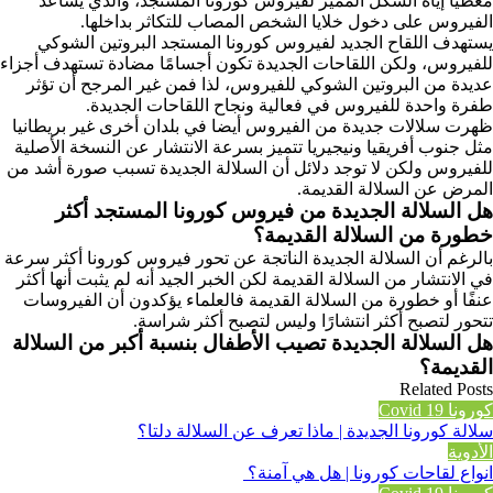
معطيًا إياه الشكل المميز لفيروس كورونا المستجد، والذي يساعد
الفيروس على دخول خلايا الشخص المصاب للتكاثر بداخلها.
يستهدف اللقاح الجديد لفيروس كورونا المستجد البروتين الشوكي
للفيروس، ولكن اللقاحات الجديدة تكون أجسامًا مضادة تستهدف أجزاء
عديدة من البروتين الشوكي للفيروس، لذا فمن غير المرجح أن تؤثر
طفرة واحدة للفيروس في فعالية ونجاح اللقاحات الجديدة.
ظهرت سلالات جديدة من الفيروس أيضا في بلدان أخرى غير بريطانيا
مثل جنوب أفريقيا ونيجيريا تتميز بسرعة الانتشار عن النسخة الأصلية
للفيروس ولكن لا توجد دلائل أن السلالة الجديدة تسبب صورة أشد من
المرض عن السلالة القديمة.
هل السلالة الجديدة من فيروس كورونا المستجد أكثر
خطورة من السلالة القديمة؟
بالرغم أن السلالة الجديدة الناتجة عن تحور فيروس كورونا أكثر سرعة
في الانتشار من السلالة القديمة لكن الخبر الجيد أنه لم يثبت أنها أكثر
عنفًا أو خطورة من السلالة القديمة فالعلماء يؤكدون أن الفيروسات
تتحور لتصبح أكثر انتشارًا وليس لتصبح أكثر شراسة.
هل السلالة الجديدة تصيب الأطفال بنسبة أكبر من السلالة
القديمة؟
Related Posts
كورونا Covid 19
سلالة كورونا الجديدة | ماذا تعرف عن السلالة دلتا؟
الأدوية
انواع لقاحات كورونا | هل هي آمنة؟