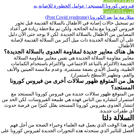
كورونا Covid 19
فيروس كورونا المستجد | عوامل الخطورة للإصابة به
كورونا Covid 19
متلازمة ما بعد الكورونا (Post Covid syndrome)
تم تسجيل حالات إصابة في الأطفال بالسلالة القديمة قبل تحور
فيروس كورونا مع بداية الجائحة. ولكن تم ملاحطة زيادة في أعداد
المصابين من الأطفال بالسلالة الجديدة. لكن لا يوجد حتى الآن دليل
على أن السلالة الجديدة ذات ميل أكبر من السلالة القديمة لإصابة
الأطفال.
هل هناك معايير جديدة لمقاومة العدوى بالسلالة الجديدة؟
معايير مقاومة السلالة الجديدة هي نفس معايير مقاومة السلالة
القديمة (الالتزام بالتباعد الاجتماعي. والالتزام باستخدام الكمامات
الطبية، وغسل الأيدي بصفة مستمرة، وعدم ملامسة العينين والأنف
والفم، وتطهير الأسطح باستمرار).
هل من المتوقع ظهور سلالات أخرى من فيروس كورونا
المستجد؟
من المتوقع ظهور سلالات جديدة من فيروس كورونا المستجد مع
استمرار انتشاره بين الناس فهذه هي طبيعة الفيروسات. لكن الحد من
انتشار العدوى بفيروس كورونا المستجد يقلل كثيرًا من فرصة حدوث
أي طفرات جديدة.
السلالة دلتا
في هذا الوقت الذي يعمل فيه العلماء وخبراء الصحة من أجل فهم
أفضل للتأثير الذي ستحدثه هذه التحورات الجديدة لفيروس كورونا على