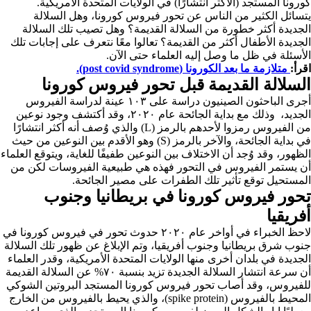
كورونا المستجد (الأكثر انتشارًا) في الولايات المتحدة الأمريكية.
يتسائل الكثير من الناس عن تحور فيروس كورونا، وهل السلالة
الجديدة أكثر خطورة من السلالة القديمة؟ وهل تصيب تلك السلالة
الجديدة الأطفال أكثر من القديمة؟ تعالوا معًا نتعرف على إجابات تلك
الأسئلة في ظل ما وصل إليه العلماء حتى الآن.
اقرأ:
متلازمة ما بعد الكورونا (post covid syndrome).
السلالة القديمة قبل تحور فيروس كورونا
أجرى الباحثون الصينيون دراسة على ١٠٣ عينة لدراسة الفيروس
الجديد، وذلك مع بداية الجائحة عام ٢٠٢٠، وقد أكتشف وجود نوعين
من الفيروس رمزوا لأحدهم بالرمز (L) والذي وُصف أنه أكثر انتشارًا
في بداية الجائحة، والآخر بالرمز (S) وهو الأقدم بين النوعين من حيث
الظهور، وقد وُجد أن الاختلاف بين النوعين طفيفًا للغاية، ويتوقع العلماء
أن يستمر الفيروس في التحور فهذه هي طبيعية الفيروسات لكن من
المستحيل توقع تأثير تلك الطفرات على مصير الجائحة.
تحور فيروس كورونا في بريطانيا وجنوب
أفريقيا
لاحظ الخبراء في أواخر عام ٢٠٢٠ حدوث تحور في فيروس كورونا في
جنوب شرق بريطانيا وجنوب أفريقيا، وتم الإبلاغ عن ظهور تلك السلالة
الجديدة في بلدان أخرى منها الولايات المتحدة الأمريكية، وقدر العلماء
أن سرعة انتشار السلالة الجديدة تزيد بنسبة ٧٠% عن السلالة القديمة
للفيروس، وقد أصاب تحور فيروس كورونا المستجد البروتين الشوكي
المحيط بالفيروس (spike protein)، والذي يحيط بالفيروس من الخارج