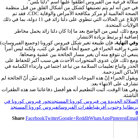
سلالة فرعية من الفيروس أطلقوا عليها اسم “دلتا بلس”.
في حين أنه لم يتم تصنيفها كشكل من أشكال القلق من قبل منظمة
الصحة العالمية أو مركز مكافحة الأمراض والوقاية CDC، فقد تم
الإبلاغ عن الحالات التي تنطوي على دلتا زائد في 11 دولة، بما في ذلك
الولايات المتحدة.
ومع ذلك، ليس من الواضح بعد ما إذا كان دلتا زائد يحمل مخاطر
إضافية أو يرتبط بزيادة الانتشار.
وفي النهاية،
فإن طبيعة تغير شكل فيروس كورونا (وجميع الفيروسات)
شيء يراقبه الخبراء في جميع أنحاء العالم عن كثب، ولكنه ليس أمراً
ينبغي أن نتوقع منه أن يغير مسار الجائحة بين عشية وضحاها.
ومع ذلك، فإن عدوى المتحورات الأحدث هي سبب أكبر للحفاظ على
الحذر واتباع تعليمات السلامة من تباعد اجتماعي وارتداء الكمامة في
الأماكن المزدحمة.
ويقول الخبراء إنّ هذه الموجات الجديدة من العدوى تبيّن أنّ الجائحة لم
تشارف على الانتهاء بعد.
وفي هذا الوقت، أثبت التطعيم أنه هو أفضل دفاعاتنا ضد هذه الطفرات
الناشئة.
السلالة الجديدة من فيروس كورونا المستجد
تحور فيروس كورونا في
بريطانيا وجنوب أفريقيا
طفرات الفيروسات
فيروس كورونا المستجد
0
Share
Facebook
Twitter
Google+
ReddIt
WhatsApp
Pinterest
Email