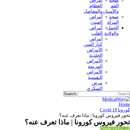
صحة
أمراض
الفم
العظام
والأسنان
والمفاصل
صحه
أمراض
المرأة
العيون
الحمل
أمراض
والولادة
القلب
أمراض
كبار السن
الأمراض
الجلدية
الأمراض
المزمنة
الأمراض
النفسية
مرض
السكري
Home
كورونا Covid 19
تحور فيروس كورونا | ماذا تعرف عنه؟
تحور فيروس كورونا | ماذا تعرف عنه؟
كورونا Covid 19