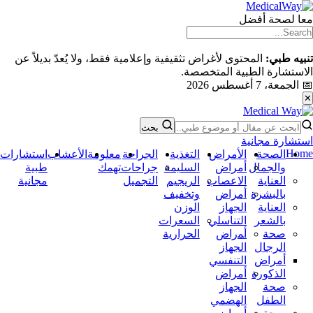
معا لصحة أفضل
تنبيه طبي:
المحتوى لأغراض تثقيفية وإعلامية فقط، ولا يُعدّ بديلاً عن
الاستشارة الطبية المتخصصة.
📅 الجمعة، 7 أغسطس 2026
✕
بحث
استشارة مجانية
Home
الصحة
الأمراض
التغذية
الجراحة
معلومة
الأعشاب
استشارات
والجمال
أمراض
السليمة
جراحات
تهمك
طبية
العناية
الاعصاب
الريجيم
التجميل
مجانية
بالبشرة
أمراض
وتخفيف
العناية
الجهاز
الوزن
بالشعر
التناسلي
السعرات
صحة
أﻤراض
الحرارية
الرجال
اﻟﺠﻬﺎز
أمراض
اﻟﺘﻨﻔﺴﻲ
الذكورة
أمراض
صحة
الجهاز
الطفل
الهضمي