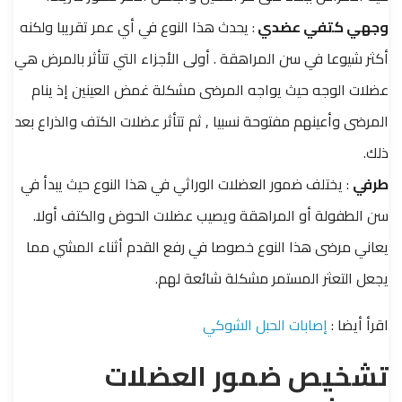
وجهي كتفي عضدي
: يحدث هذا النوع في أي عمر تقريبا ولكنه
أكثر شيوعا في سن المراهقة . أولى الأجزاء التي تتأثر بالمرض هي
عضلات الوجه حيث يواجه المرضى مشكلة غمض العينين إذ ينام
المرضى وأعينهم مفتوحة نسبيا , ثم تتأثر عضلات الكتف والذراع بعد
ذلك.
طرفي
: يختلف ضمور العضلات الوراثي في هذا النوع حيث يبدأ في
سن الطفولة أو المراهقة ويصيب عضلات الحوض والكتف أولا.
يعاني مرضى هذا النوع خصوصا في رفع القدم أثناء المشي مما
يجعل التعثر المستمر مشكلة شائعة لهم.
اقرأ أيضا :
إصابات الحبل الشوكي
تشخيص ضمور العضلات