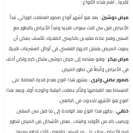
تقريباً , أهم هذه الأنواع :
مرض دوشين
: يعد هو أشهر أنواع ضمور العضلات الوراثي. تبدأ
الأعراض قبل سن ثلاث سنوات تقريبا وتبدأ الأعراض بالتطور مع
السنين وهم عادة مقيدين بالكرسي المتحرك. للأسف يمكن أن
يموت المريض بفشل الجهاز التنفسي في أوائل العشرينات تقريبًا.
مرض بيكر
: وهو مشابه إلى مرض دوشين بشكل كبير ولكن أخف
في الأعراض وأبطأ في تطور المرض.
ضمور عضلي وترى
: يشتهر هذا النوع بعدم قدرة العضلة على
الانبساط بعد انقباضها وتتأثر عضلات الرقبة والوجه أولا. ويعد هذا
النوع هو الأشهر للحدوث في البالغين.
خلقي
: يظهر هذا النوع منذ الولادة إلى ما قبل سن السنتين
ويصيب كلا من الأولاد والبنات , بعض الأشكال من المرض تتطور
فيه الأعراض ببطء على مر السنين والبعض الأخر تتطور سريعا.