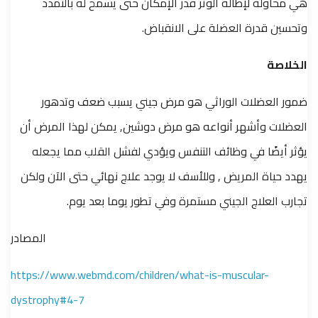
هي محاولة لإطالة الوتر قدر الإمكان حتى يسمح له بالتمدد
وتحسين قدرة العضلة على الانقباض.
الخلاصة
ضمور العضلات الوراثي هو مرض جيني يسبب ضعف وتدهور
العضلات وأشهر أنواعه هو مرض دوشين, يمكن لهذا المرض أن
يؤثر أيضًا في وظائف التنفس ويؤدي لفشل القلب مما يجعله
يهدد حياة المريض , وللأسف لا يوجد علاج نهائي حتى الآن ولكن
تجارب العلاج الجيني مستمرة وفي تطور يوما بعد يوم.
المصادر
https://www.webmd.com/children/what-is-muscular-
dystrophy#4-7