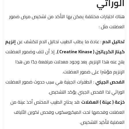
الوراثي
هناك اختبارات مختلفة يمكن بها التأكد من تشخيص مرض ضمور
العضلات مثل :
تحاليل الدم
: عادة ما يطلب الطبيب تحاليل الدم للكشف عن
إنزيم
كيناز الكرياتين ( Creatine
Kinase )
, إذ أن تلف وضمور العضلات
ينتج عنه هذا الإنزيم. يعد وجود معدلات مرتفعة جدًا من هذا
الإنزيم مؤشرا على ضمور العضلات.
الفحص الجيني
: الطفرات الجينية هي سبب حدوث ضمور العضلات
الوراثي لذا الفحص الجيني يؤكد التشخيص.
خزعة ( عينة ) العضلات
:قد يحتاج الطبيب المختص أخذ عينة من
العضلات وفحصها تحت الميكروسكوب وفحص تكوين الألياف
العضلية لتأكيد التشخيص.