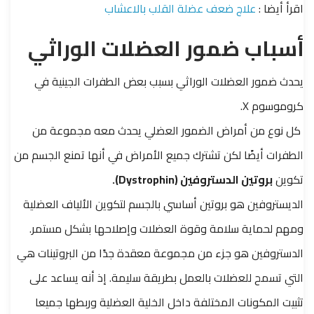
اقرأ أيضا :
علاج ضعف عضلة القلب بالاعشاب
أسباب ضمور العضلات الوراثي
يحدث ضمور العضلات الوراثي بسبب بعض الطفرات الجينية في
كروموسوم X.
كل نوع من أمراض الضمور العضلي يحدث معه مجموعة من
الطفرات أيضًا لكن تشترك جميع الأمراض في أنها تمنع الجسم من
تكوين
بروتين الدستروفين (Dystrophin).
الديستروفين هو بروتين أساسي بالجسم لتكوين الألياف العضلية
ومهم لحماية سلامة وقوة العضلات وإصلاحها بشكل مستمر.
الدستروفين هو جزء من مجموعة معقدة جدًا من البروتينات هي
التي تسمح للعضلات بالعمل بطريقة سليمة. إذ أنه يساعد على
تثبيت المكونات المختلفة داخل الخلية العضلية وربطها جميعا