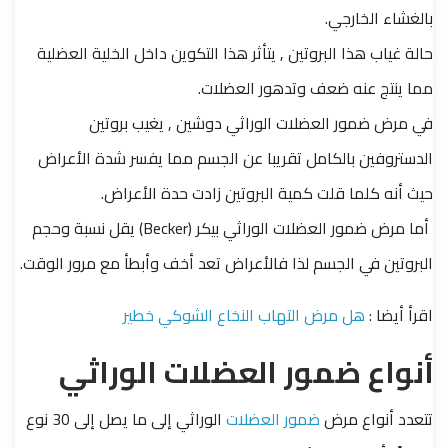
بالغشاء الخارجي.
حالة غياب هذا البروتين , يتأثر هذا التكوين داخل الخلية العضلية
مما ينتج عنه ضعف وتدهور العضلات.
في مرض ضمور العضلات الوراثي دوشين , يغيب بروتين
الدستروفين بالكامل تقريبا عن الجسم مما يفسر شدة الأعراض
حيث أنه كلما قلت كمية البروتين زادت حدة الأعراض.
أما مرض ضمور العضلات الوراثي بيكر (Becker) يقل نسبة وحجم
البروتين في الجسم لذا فالأعراض تعد أخف وأبطأ مع مرور الوقت.
اقرأ أيضا :
هل مرض التهاب النخاع الشوكي خطير
أنواع ضمور العضلات الوراثي
تتعدد أنواع مرض
ضمور العضلات
الوراثي إلى ما يصل إلى 30 نوع