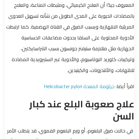
المعروف جيدًا أن العلاج الكيميائي، ومثبطات المناعة، والعلاج
بالمضادات الحيوية على المدى الطويل من شأنه تسهيل العدوى
المريئية الانتهازية ويسبب الضيق في القناة الهضمية. كما ارتبطت
الأدوية المحتوية على السلفا بحدوث مضاعفات الحساسية
الجهازية مثل متلازمة ستيفنز جونسون بسبب التتراسايكلين،
وتركيبات كلوريد البوتاسيوم، والأدوية غير الستيرويدية المضادة
للالتهابات، والألندرونات، والكينيدين.
اقرأ أيضا:
جرثومة المعدة Helicobacter pylori
علاج صعوبة البلع عند كبار
السن
في حالات ضيق البلعوم، أو ورم البلعوم الفموي، قد يتطلب الأمر