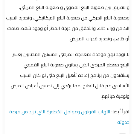
والتفريق بين صعوبة البلع الفموي و صعوبة البلع المريئي،
وصعوبة البلع الحركي من صعوبة البلع الميكانيكي، وتحديد السبب
الكامن وراء ذلك، والتحقق من درجة الخطر أو وجود شفط صامت
أو ظاهر، وتحديد قدرات المريض.
لا توجد نهج موحدة لمعالجة المرضى المسنين المصابين بعسر
البلع؛ معظم المرضى الذين يعانون صعوبة البلع الفموي
يستفيدون من برنامج إعادة تأهيل البلع حتى لو كان السبب
الأساسي غير قابل للعلاج. مما يؤدي إلى تحسين أعراض المرض
ونوعية حياتهم.
اقرأ أيضا:
التهاب القولون وعوامل الخطورة التي تزيد من فرصة
حدوثه