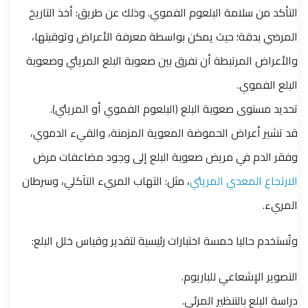
التأكد من سلامة البلعوم الفموي. وذلك عن طريق: أخذ التاريخ
المرضي بدقة؛ حيث يمكن بواسطة معرفة الأعراض وتوقيتها،
والأعراض المرتبطة أن نفرق بين صعوبة البلع المريئي وصعوبة
البلع الفموي.
تحديد مستوى صعوبة البلع (البلعوم الفموي أو المريئي).
قد تشير أعراض الحموضة المعوية المزمنة، والقيء الدموي،
وفقر الدم في مريض صعوبة البلع إلى وجود مضاعفات مرض
الارتجاع المعدي المريئي
، مثل: التهاب المريء التآكلي، وسرطان
المريء.
وتُستخدم حاليا خمسة اختبارات رئيسية لتقدير وقياس خلل البلع:
التصوير الإشعاعي للباريوم.
دراسة البلع بالتنظير المرئي.