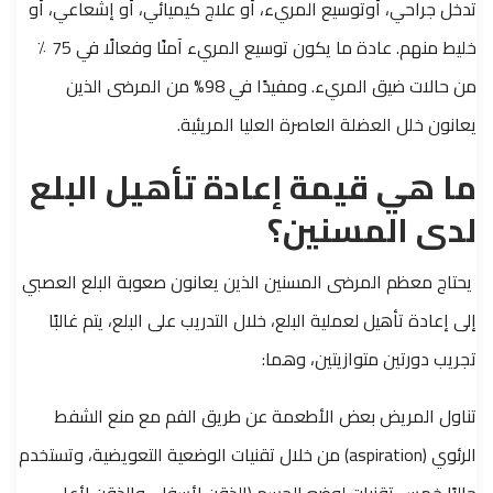
تدخل جراحي، أوتوسيع المريء، أو علاج كيميائي، أو إشعاعي، أو
خليط منهم. عادة ما يكون توسيع المريء آمنًا وفعالًا في 75 ٪
من حالات ضيق المريء. ومفيدًا في 98% من المرضى الذين
يعانون خلل العضلة العاصرة العليا المريئية.
ما هي قيمة إعادة تأهيل البلع
لدى المسنين؟
يحتاج معظم المرضى المسنين الذين يعانون صعوبة البلع العصبي
إلى إعادة تأهيل لعملية البلع، خلال التدريب على البلع، يتم غالبًا
تجريب دورتين متوازيتين، وهما:
تناول المريض بعض الأطعمة عن طريق الفم مع منع الشفط
الرئوي (aspiration) من خلال تقنيات الوضعية التعويضية، وتستخدم