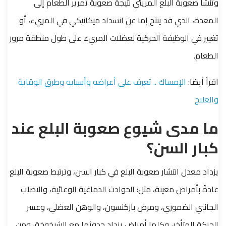
وتنشأ صعوبة البلع المريئي نتيجة صعوبة تمرير الطعام إلى
المعدة، الذي قد ينتج إما عن انسداد ميكانيكي في المريء، أو
تغيير في الوظيفة الحركية لعضلات المريء على طول منطقة مرور
الطعام.
اقرأ أيضا:
الإمساك .. تعرف على أعراضه وأسبابه وطرق الوقاية
والعلاج
ما مدى شيوع صعوبة البلع عند
كبار السن؟
يزداد معدل انتشار صعوبة البلع في كبار السن، وترتبط صعوبة البلع
عادةً بأمراض معينة، مثل: الحوادث الدماغية الوعائية، والتصلب
الجانبي الضموري، ومرض باركنسون، والوهن العضلي، وعسر
الحركة المتأخر، وكلها أمراض يزداد حدوثها مع الشيخوخة، ومن