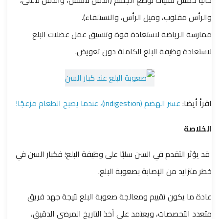
حاليًا خمس تقنيات لوضع الجسم (الذقن لأسفل، والذقن لأعلى،
والرأس مقلوب، وميل الرأس، والاستلقاء).
ممارسة الرياضة لاستعادة قوة وتنسيق عمل عضلات البلع
لاستعادة وظيفة البلع الكاملة دون تعويض.
اقرأ أيضا:
عسر الهضم (indigestion)، عندما يصبح الطعام مزعجًا!
الخلاصة
قد يؤثر التقدم في السن سلبًا على وظيفة البلع؛ فكبار السن في
خطر متزايد من الإصابة بصعوبة البلع.
عادة ما يكون تقييم ومعالجة صعوبة البلع نتيجة جهد فريق
متعدد التخصصات، ويعتمد على أخذ التاريخ المرضي الدقيق،