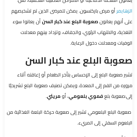
يعانون السكتة الدماغية أو الأمراض العصبية التنكسية، مثل:
الزهايمر
أو مرض باركنسون. يمكن للمرضى الذين تم تشخيصهم
على أنهم يعانون
صعوبة البلع عند كبار السن
أن يعانوا سوء
التغذية، والالتهاب الرئوي، والجفاف، وتزداد بينهم معدلات
الوفيات ومعدلات دخول الرعاية.
صعوبة البلع عند كبار السن
تشير صعوبة البلع إلى الإحساس بتأخر الطعام أو إعاقته أثناء
مروره من الفم إلى المعدة. ويمكن تصنيف صعوبة البلع تشريحيًا
إلى:صعوبة بلع
فموي
بلعومي
، أو
مريئي
.
صعوبة البلع البلعومي تشير إلى صعوبة حركة البلعة الغذائية من
البلعوم السفلي إلى المريء.