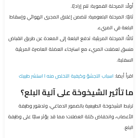
أولًا: المرحلة الفموية: تتم إراديًا.
ثانيًا: المرحلة البلعومية: تتضمن إغلاق المجرى الهوائي وإسقاط
البلعة في المريء.
ثالثًا: المرحلة المريئية: تدفع البلعة إلى المعدة عن طريق انقباض
منسق لعضلات المريء مع استرخاء العضلة العاصرة المريئية
السفلية.
اقرأ أيضا:
اسباب التجشؤ وكيفية التخلص منه l استشر طبيبك
ما تأثير الشيخوخة على آلية البلع؟
ترتبط الشيخوخة الطبيعية بالضمور الدماغي، وتدهور وظيفة
الأعصاب، وانخفاض كتلة العضلات؛ مما قد يؤثر سلبًا على وظيفة
البلع.