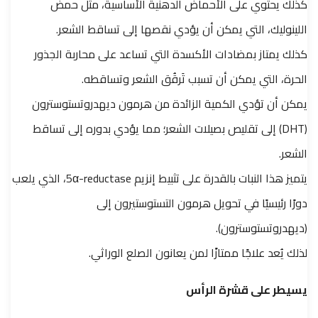
كذلك يحتوي على الأحماض الدهنية الأساسية، مثل حمض
اللينوليك، التي يمكن أن يؤدي نقصها إلى تساقط الشعر.
كذلك يمتاز بمضادات الأكسدة التي تساعد على محاربة الجذور
الحرة، التي يمكن أن تسبب تَرقُق الشعر وتساقطه.
يمكن أن تؤدي الكمية الزائدة من هرمون ديهدروتستوسترون
(DHT) إلى تقليص بصيلات الشعر؛ مما يؤدي بدوره إلى تساقط
الشعر.
يتميز هذا النبات بالقدرة على تثبيط إنزيم 5α-reductase، الذي يلعب
دورًا رئيسيًا في تحويل هرمون التستوستيرون إلى
(ديهدروتستوسترون).
لذلك يُعد علاجًا ممتازًا لمن يعانون الصلع الوراثي.
يسيطر على قشرة الرأس