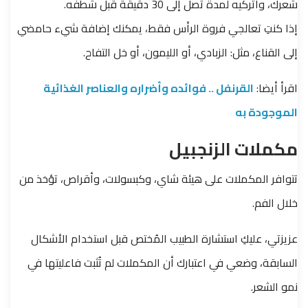
شعرك، واتركيه لمدة تصل إلى 30 دقيقة قبل شطفه.
إذا كنتِ تعالجي فروة الرأس فقط، يمكنك إضافة شيء حامضي
إلى القناع، مثل: الزبادي، أو الليمون، أو خل التفاح.
اقرأ أيضا:
القرنفل .. فوائده وأضراره والعناصر الغذائية
الموجودة به
مكملات الزنجبيل
تتوافر المكملات على هيئة شاي، وكبسولات، وأقراص، تؤخذ من
خلال الفم.
عزيزتي، عليكِ استشارة الطبيب المُختص قبل استخدام الأشكال
السابقة، وضعي في اعتبارك أن المكملات لم تُثبت فاعليتها في
نمو الشعر.