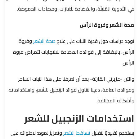
في الأدوية المُلينَة، والمُضادة للغازات، ومضادات الحموضة.
صحة الشعر وفروة الرأس
توجد دراسات حول قدرة النبات على علاج
صحة الشعر
وفروة
الرأس، بالإضافة إلى فوائده المضادة للالتهابات لأمراض فروة
الرأس.
والآن -عزيزتي القارئة- بعد أن تعرفنا على هذا النبات الساحر
وفوائده العامة، دعينا نتناول فوائد الزنجبيل للشعر، واستخداماته،
وأشكاله المختلفة.
استخدامات الزنجبيل للشعر
يستخدم تقليديًا لتقليل
تساقط الشعر
وتعزيز نموه؛ لاحتوائه على