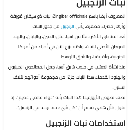
نبات الزنجبيل
المعروف أيضا باسم Zingiber officinale، نبات ذو سيقان مُورقة
وأزهار خضراء مصفرة، يأتي
الزنجبيل
من جذور النبات.
تُعد المناطق الأكثر دفئًا من آسيا، مثل: الصين، واليابان، والهند
الموطن الأصلي للنبات، ولكنه يزرع الآن في أجزاء من أمريكا
الجنوبية، وأفريقيا، والشرق الأوسط.
منذ نشأة العشب في جنوب شرق آسيا، جعل المعالجون الصينيون
والهنود القدماء هذا النبات جزءًا من مجموعة أدواتهم لآلاف
السنين.
تصف نصوص الأيورفيدا هذا النبات بأنه “دواء عالمي عظيم”، إذ
يقول مَثَل هندي قديم أن “كل شيء جيد يوجد في الزنجبيل”.
استخدامات نبات الزنجبيل