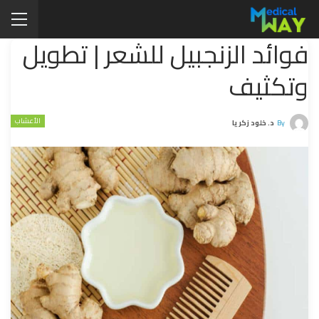
فوائد الزنجبيل للشعر | تطويل
وتكثيف
الأعشاب
By
د. خلود زكريا