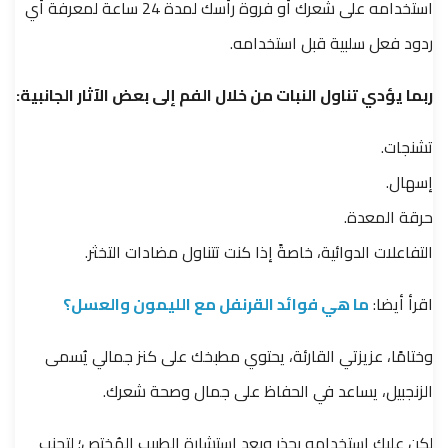
استخدامه على شعرك أو فروة رأسك لمدة 24 ساعة لمعرفة أي
ردود فعل سلبية قبل استخدامه.
ربما يؤدي تناول النبات من خلال الفم إلى بعض الآثار الجانبية:
تشنجات.
إسهال.
حرقة المعدة.
التفاعلات الدوائية، خاصةً إذا كنت تتناول مضادات التخثر.
اقرأ أيضا:
ما هي فوائد القرنفل مع الليمون والعسل؟
وختامًا، عزيزتي القارئة، يحتوي مطبخك على كنز جمالي يُسمى
الزنجبيل، يساعد في الحفاظ على جمال وصحة شعرك.
لكن عليكِ استخدامه بحذر وبعد استشارة الطبيب المُختص؛ لتجنب