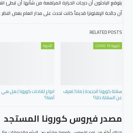
يتوقع الباحثون أن درجات الحرارة المرتفعة من شأنها أن تبطئ انت
أن جائحة الإنفلونزا قديماً كانت تحدث على مدار العام بغض النظر ع
RELATED POSTS
كورونا COVID 19
الأدوية
سلالة كورونا الجديدة | ماذا تعرف
انواع لقاحات كورونا | هل هي
عن السلالة دلتا؟
آمنة؟
مصدر فيروس كورونا المستجد
هناك أكثر من نوع لفيروس كورونا منتشر بين البشر والحيوانات مث