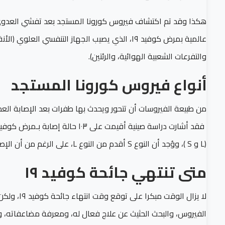
عالمية بمرض كوفيد ١٩، الذي يصيب الجهاز التنفسي 
والتفرعات الشعبية الهوائية، والرئتين).
أنواع فيروس كورونا المستجد
من طبيعة الفيروسات أن تتحور ويحدث بها طفرات بعد الإصابة الع
(L و S )، ووُجد أن النوع S أقدم من النوع L، على الرغم من أن الإصابة بالنوع L أكثر انتشارا في بداية الجائحة من الاصابة بالنوع S.
متى تنتهي جائحة كوفيد ١٩
لا يزال ال
الفيروس، والبحث الحثيث عن علاج فعال له، ومعرفة مضاعفاته، وتص