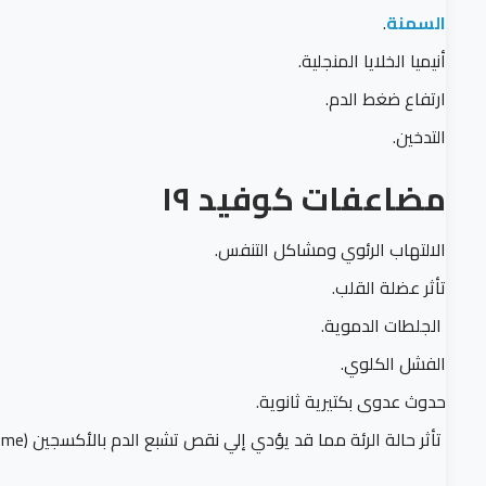
السمنة
.
أنيميا الخلايا المنجلية.
ارتفاع ضغط الدم.
التدخين.
مضاعفات كوفيد ١٩
الالتهاب الرئوي ومشاكل التنفس.
تأثر عضلة القلب.
الجلطات الدموية.
الفشل الكلوي.
حدوث عدوى بكتيرية ثانوية.
تأثر حالة الرئة مما قد يؤدي إلي نقص تشبع الدم بالأكسجين (acute respiratory distress syndrome).