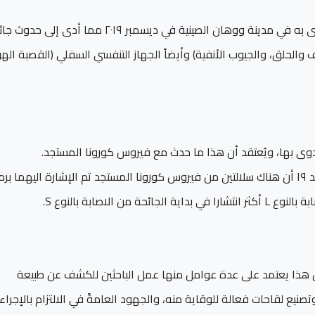
هكذا وقد تم اكتشاف فيروس كورونا المستجد بعد تفشي العدوى به في مدينة ووهان الصينية في ديسمبر ٢٠١٩ مما أدى 
العلوي (الأنف والحلق، والجيوب الأنفية) وأيضاً الجهاز التنفسي السفلي (القصبة اله
دوى بها، ويُعتقد أن هذا ما حدث مع فيروس كورونا المستجد.
فقد أشارت دراسة صينية أقيمت على ١٠٣ حالة إصابة بـمرض كوفيد ١٩ أن هناك سلالتين من فيروس كورونا المستجد تم الإشارة اليهما
وقت مبكرا على توقع وقت انتهاء جائحة كوفيد ١٩، ولكن هذا يعتمد على عدة عوامل منها عمل الباحثين للكشف عن طبيعة
نيع لقاحات فعالة للوقاية منه، والجهود العامةً في الالتزام بالإجراء