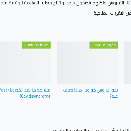
شار الفيروس ولكنهم ينصحون بالحذر واتباع معايير السلامة للوقاية منه،
ن التغيرات المناخية.
كورونا COVID 19
كورونا COVID 19
تحور فيروس كورونا | ماذا تعرف
متلازمة ما بعد الكورونا (
عنه؟
Covid syndrome)
ل الخفافيش، والجمال، والقطط، والماشية.