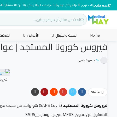
تنبيه طبي:
المحتوى لأغراض تثقيفية وإعلامية فقط، ولا يُعدّ بديلاً عن الاستشارة ا
Home
الصحة والجمال
الأمراض
التغذية
فيروس كورونا المستجد | عوام
By
د. مروة حلمي
فيروس
Share
فيروس كورونا المستجد
(SARS Cov 2) هو واحد من 
المسئول عن عدوى MERS ميرس، وسارس ٍSARS