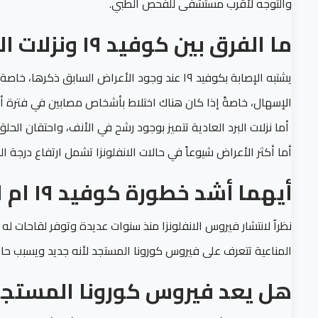
والتوجه لأقرب مستشفى للفحص الطبي.
ما الفرق بين كوفيد ١٩ ونزلات البرد العادية أو الانفلونزا
يشتبه الإصابة بكوفيد ١٩ عند وجود الأعراض السابق
الإسهال، خاصةً إذا كان هناك اختلاط بأشخاص مصابين في فترة أقصاها ٤
أما نزلات البرد العادية تتميز بوجود رشح في الأنف، واحتقان الح
أما أكثر الأعراض شيوعاً في حالات الانفلونزا تشمل ارتفاع درجة ال
أيهما أشد خطورة كوفيد ١٩ ام الانفلونزا
نظراُ لانتشار فيروس الانفلونزا منذ سنوات عديدة وتوفر لقاحات له
المناعية تتعرف على فيروس كورونا المستجد لأنه جديد ويسبب حال
هل يعد فيروس كورونا المستجد