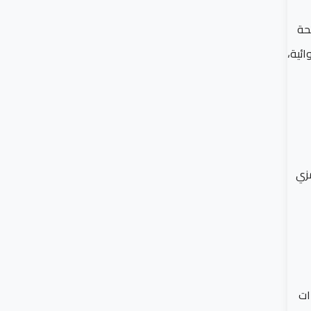
إلى حدوث جائحة
وائية،
 برمزي
ات