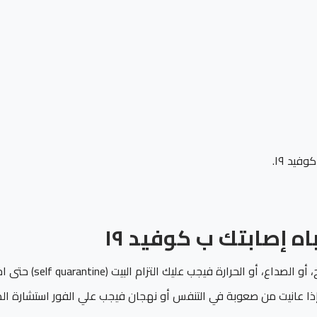
يد ١٩.
ه إصابتك ب كوفيد ١٩
إذا ظهرت عليك أعراض تفيد اشتباه إصابتك ب كوفيد ١٩ مثل الرشح، أو الصداع، أو الحرا
ا عانيت من صعوبة في التنفس أو نهجان فيجب علي الفور استشارة الط