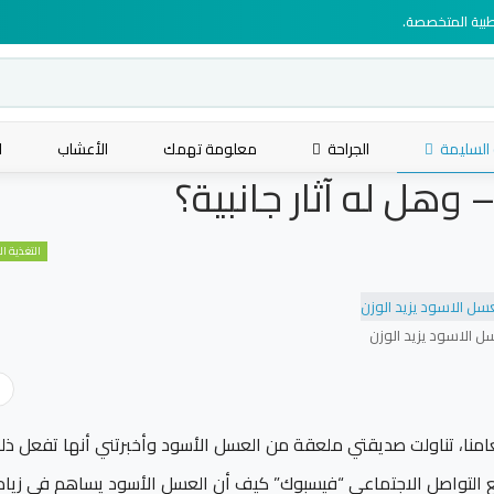
لطبية المتخصصة.
 السليمة
الجراحة
معلومة تهمك
الأعشاب
ا
وهل له آثار جانبية؟
التغذية ا
 الاسود يزيد الوزن
عامنا، تناولت صديقتي ملعقة من العسل الأسود وأخبرتني أنها تفعل ذل
قع التواصل الاجتماعي “فيسبوك” كيف أن العسل الأسود يساهم في زياد