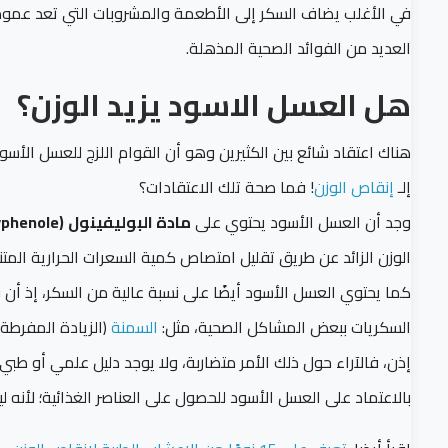
في الأغلب يضاف السكر إلى الأطعمة والمشروبات التي تعد عمومًا 
العديد من الفوائد الصحية المذهلة.
هل العسل الاسود يزيد الوزن؟
هناك اعتقاد شائع بين الكثيرين وهو أن القوام اللزج للعسل الأسود
إلـ
إنقاص الوزن
! فما صحة تلك الاعتقادات؟
وجد أن العسل الأسود يحتوي على
مادة البوليفينول
(Polyphenole)
الوزن الزائد عن طريق تقليل امتصاص كمية السعرات الحرارية المتنا
كما يحتوي العسل الأسود أيضًا على نسبة عالية من
السكر
، إذ أن 
السكريات ببعض المشاكل الصحية، مثل:
السمنة
(الزيادة المفرطة 
إذن، فالآراء حول ذلك الأمر متضاربة، ولا يوجد دليل علمي أو طبي
بالاعتماد على العسل الأسود للحصول على العناصر الغذائية؛ لأنه ل