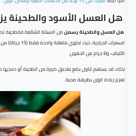
اقرأ أيضا:
تعرف على 15 نوعًا من الاعشاب الطبية لإنقاص الوزن
هل العسل الأسود والطحينة يزي
هل العسل والطحينة يسمن
من الاسئلة الشائعة فالطحينة تص
الألياف، و8 جرام من الدهون.
لذلك، قد يساهم تناول بضع ملاعق كبيرة من الطحينة أو دمجها مع 
تعزيز زيادة الوزن بطريقة صحية.