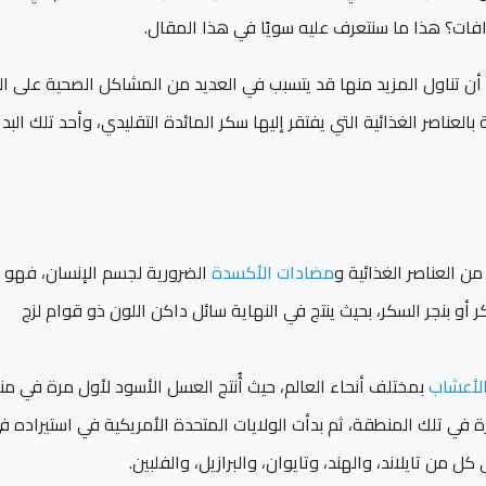
افات؟ هذا ما سنتعرف عليه سويًا في هذا المقال.
لا أن تناول المزيد منها قد يتسبب في العديد من المشاكل الصحية على ا
 بالعناصر الغذائية التي يفتقر إليها سكر المائدة التقليدي، وأحد تلك البدا
من العناصر الغذائية و
مضادات الأكسدة
الضرورية لجسم الإنسان، فهو م
 بنجر السكر، بحيث ينتج في النهاية سائل داكن اللون ذو قوام لزج
لأعشاب
بمختلف أنحاء العالم، حيث أُنتج العسل الأسود لأول مرة في م
رة في تلك المنطقة، ثم بدأت الولايات المتحدة الأمريكية في استيراده ف