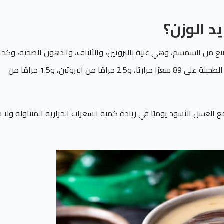
د الوزن؟
نع من السمسم، وهي غنية بالبروتين، والألياف، والدهون الصحية، وكذل
السعرات الحرارية، حيث تحتوي ملعقة واحدة فقط (15 جرامًا) من الطحينة على 89 سعرًا حراريًا، و2.5 جرامًا من البروتين، و1.5 جرامًا من
العسل الأسود يوميًا في زيادة كمية السعرات الحرارية المتناولة ولا 