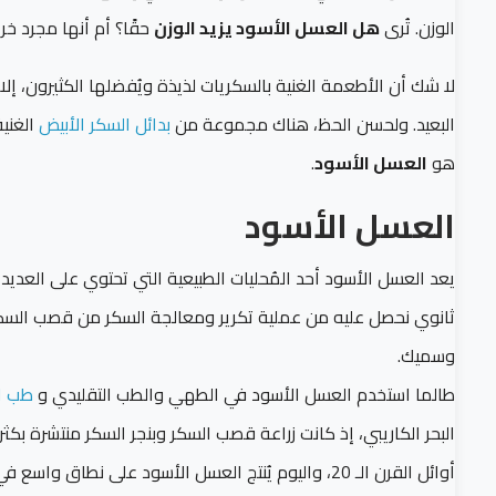
الوزن. تُرى
هل العسل الأسود يزيد الوزن
حقًا؟ أم أنها مجرد خر
لا شك أن الأطعمة الغنية بالسكريات لذيذة ويُفضلها الكثيرون، إ
البعيد. ولحسن الحظ، هناك مجموعة من
بدائل السكر الأبيض
الغنية
هو
العسل الأسود
.
العسل الأسود
يعد العسل الأسود أحد المُحليات الطبيعية التي تحتوي على العديد 
ثانوي نحصل عليه من عملية تكرير ومعالجة السكر من قصب السكر أو
وسميك.
طالما استخدم العسل الأسود في الطهي و
الطب
التقليدي و
طب ا
البحر الكاريبي، إذ كانت زراعة قصب السكر وبنجر السكر منتشرة بكث
أوائل القرن الـ 20، واليوم يُنتج العسل الأسود على نطاق واسع في كل من تايلاند، والهند، وتايوان، والبرازيل، والفلبين.