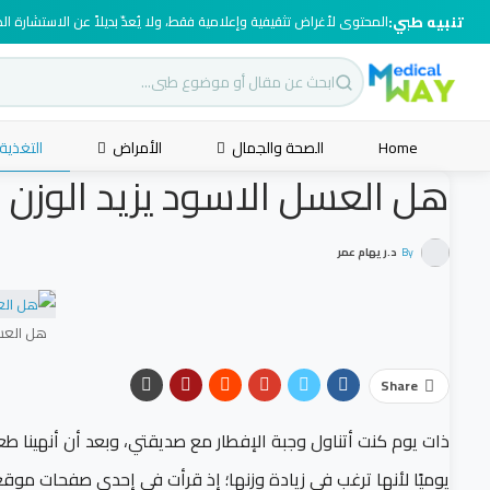
تنبيه طبي:
المحتوى لأغراض تثقيفية وإعلامية فقط، ولا يُعدّ بديلاً عن الاستشارة ا
Home
الصحة والجمال
الأمراض
التغذية
هل العسل الاسود يزيد الوزن – 
By
د.ريهام عمر
هل العسل
Share
ذات يوم كنت أتناول وجبة الإفطار مع صديقتي، وبعد أن أنهينا ط
يوميًا لأنها ترغب في زيادة وزنها؛ إذ قرأت في إحدى صفحات مو