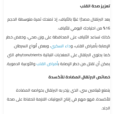
تعزيز صحة القلب
يعد البرتقال مصدرًا غنيًا بالألياف، إذ تمنحك ثمرة متوسطة الحجم
16% من احتياجك اليومي للألياف.
كذلك تساعد الألياف على المحافظة على وزن صحي، وخفض خطر
الإصابة بأمراض القلب، و
داء السكري
، وبعض أنواع السرطان.
كما يحتوي البرتقال على المغذيات النباتية phytonutrients، التي
يمكن أن تقلل من خطر الإصابة ب
أمراض القلب
والأوعية الدموية.
خصائص البرتقال المضادة للأكسدة
يتمتع ڤيتامين سي، الذي يزخر به البرتقال بخواصه المضادة
للأكسدة. فهو مهم في إنتاج البروتينات اللازمة للحفاظ على صحة
الجلد.