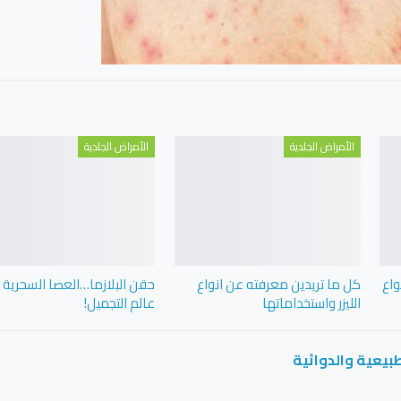
الأمراض الجلدية
الأمراض الجلدية
لقشرة | أفضل 10 أنواع
كل ما تريدين معرفته عن انواع
حقن البلازما…العصا السحرية 
الليزر واستخداماتها
عالم التجميل!
يعية والدوائية