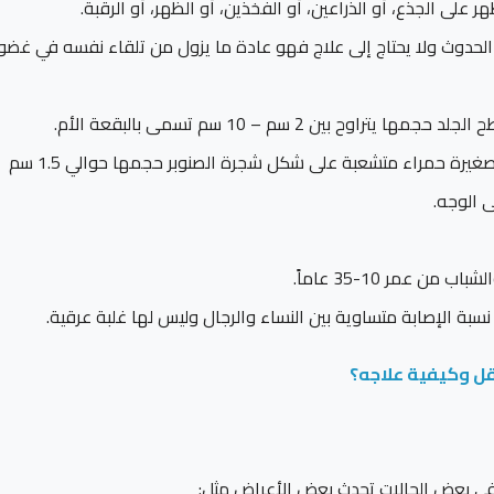
 على الجذع، أو الذراعين، أو الفخذين، أو الظهر، أو الرقبة.
الحدوث ولا يحتاج إلى علاج فهو عادة ما يزول من تلقاء نفسه في غضو
ن 2 سم – 10 سم تسمى بالبقعة الأم.
ثم في خلال عدة أيام يبدأ الطفح الجلدي في الزيادة فتظهر بقع صغيرة حمراء متشعبة على شكل شجرة الصنوبر حجمها حوالي 1.5 سم
 الوجه.
 عمر 10-35 عاماً.
سبة الإصابة متساوية بين النساء والرجال وليس لها غلبة عرقية.
تقل وكيفية علاجه؟
ي بعض الحالات تحدث بعض الأعراض مثل: