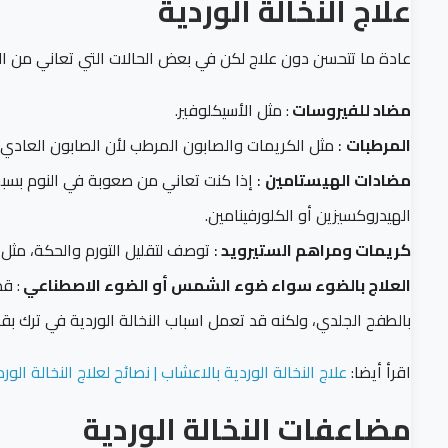
علاج النخالة الوردية
عادة ما تتحسن دون علاج لكن في بعض الحالات التي تعاني من ال
مضاد للفيروسات
: مثل الأسيكلوفير.
المرطبات
:
مثل الكريمات والصابون المرطب لأن الصابون العادي 
مضادات الهيستامين
:
إذا كنت تعاني من صعوبة في النوم بسب
الهيدروكسيزين أو الكلورفينامين.
كريمات ومراهم الستيرويد
:
توصف لتقليل التورم والحكة، مثل ال
العلاج بالضوء سواء ضوء الشمس أو الضوء الاصطناعي
: ق
بالطفح الجلدي، ولكنه قد تعمل اسباب النخالة الوردية في ترك بقع
اقرأ أيضا:
علاج النخالة الوردية بالاعشاب | نصائح لعلاج النخالة الورد
مضاعفات
النخالة الوردية