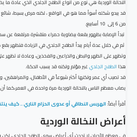
النخالة الوردية هي نوع من أنواع الطفح الجلدي الذي عادة ما يظهر
قد يبدو شكله أسوأ مما هو في الواقع ، لكنه مرض بسيط، شائع 
من 6 إلى 10 أسابيع.
تبدأ الإصابة بظهور بقعة بيضاوية حمراء متقشرة مرتفعة عن سطح الجلد حجمها يتراوح بي
وتظهر على الظهر والبطن والذراعين والفخذين، وعادة لا تظهر على
هذا
الطفح الجلدي
غير مؤلم ولكنه قد يسبب الحكة.
قد تصيب أي عمر ولكنها أكثر شيوعاً في الأطفال، والمراهقين، والشباب من
يصاب معظم الناس بالنخالة الوردية مرة واحدة في العمر،كما أن ن
أقرأ أيضاً:
الهربس النطاقي أو عدوى الحزام الناري .. كيف ين
أعراض النخالة الوردية
في معظم الأحيان لا تحدث أي أعراض سوى الطفح الجلدي، لكن ف