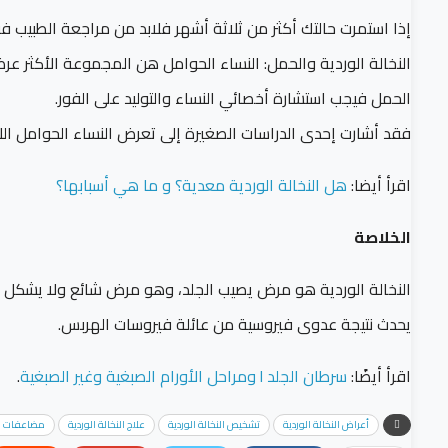
إذا استمرت حالتك أكثر من ثلاثة أشهر فلابد من مراجعة الطبيب ف
النخالة الوردية والحمل: النساء الحوامل هن المجموعة الأكثر عر
الحمل فيجب استشارة أخصائي النساء والتوليد على الفور.
فقد أشارت إحدى الدراسات الصغيرة إلى تعرض النساء الحوامل اللا
اقرأ أيضا:
هل النخالة الوردية معدية؟ و ما هي أسبابها؟
الخلاصة
النخالة الوردية هو مرض يصيب الجلد، وهو مرض شائع ولا يشكل 
يحدث نتيجة عدوى فيروسية من عائلة فيروسات الهربس.
اقرأ أيضًا:
سرطان الجلد l ومراحل الأورام الصبغية وغير الصبغية
.
أعراض النخالة الوردية
تشخيص النخالة الوردية
علاج النخالة الوردية
مضاعفات الن