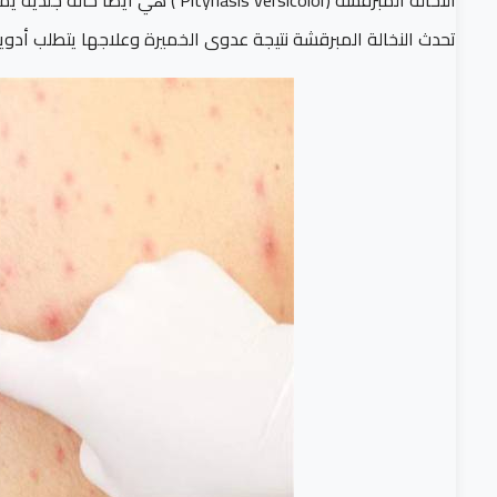
النخالة المبرقشة (Pityriasis versicolor ) هي أيضاً حالة جلدية يمكن الخلط بينها وبين النخالة الوردية من حيث تشابه الطفح الجلدي.
تحدث النخالة المبرقشة نتيجة عدوى الخميرة وعلاجها يتطلب أدو