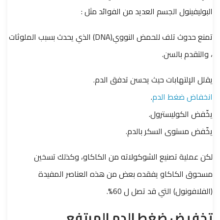
البوليفينول الجسم العديد من الفوائد مثل :
تمنع حدوث تلف للحمض النووي(DNA) الذي يحدث بسبب الملوثات
، والتقدم بالسن.
يقلل الإلتهابات حيث يحسن تدفق الدم.
انخفاض ضغط الدم
.
يخّفض الكوليسترول.
يخّفض مستوى السكر بالدم.
لكن عملية تصنيع الشوكولاته من الكاكاو، وكذلك تسخين
مسحوق الكاكاو يفقده بعض من هذه العناصر المفيدة
(الفلافونول) التي قد تصل ل 60%.
تخفيض ضغط الدم المرتفع