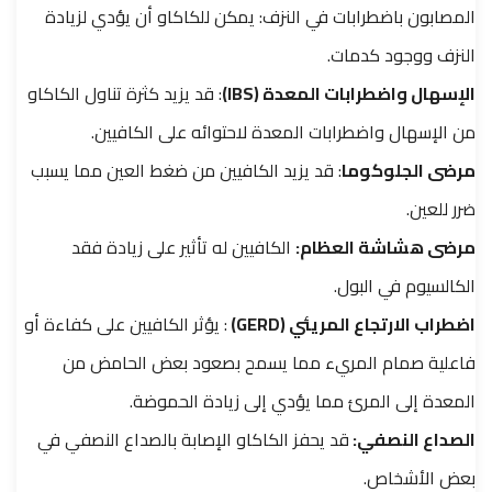
المصابون باضطرابات في النزف: يمكن للكاكاو أن يؤدي لزيادة
النزف ووجود كدمات.
الإسهال واضطرابات المعدة (IBS)
: قد يزيد كثرة تناول الكاكاو
من الإسهال واضطرابات المعدة لاحتوائه على الكافيين.
مرضى الجلوكوما
: قد يزيد الكافيين من ضغط العين مما يسبب
ضرر للعين.
مرضى هشاشة العظام:
الكافيين له تأثير على زيادة فقد
الكالسيوم في البول.
اضطراب الارتجاع المريئي (GERD)
: يؤثر الكافيين على كفاءة أو
فاعلية صمام المريء مما يسمح بصعود بعض الحامض من
المعدة إلى المرئ مما يؤدي إلى زيادة الحموضة.
الصداع النصفي:
قد يحفز الكاكاو الإصابة بالصداع النصفي في
بعض الأشخاص.