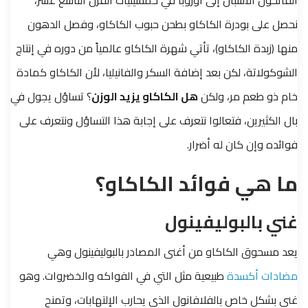
الفاتحون الأسبان إلى أوروبا في خمسينيات القرن التاسع عشر،
نحصل على بودرة الكاكاو بطحن حبوب الكاكاو، وفصل الدهون
منها (زبدة الكاكاو)،
تأتي شهرة الكاكاو عالمياً من دوره في إنتاج
الشوكولاتة، لكن بعد إضافة السكر والفانيليا، لأن الكاكاو كمادة
خام ذو طعم مر، ولكن
هل الكاكاو يزيد الوزن
؟ تساؤل يجول في
بال الكثيرين، فتعالوا نتعرف على إجابة هذا التساؤل ونتعرف على
فوائده وإن كان له أضرار.
ما هي فوائد الكاكاو؟
غني بالبوليفينول
يعد مسحوق الكاكاو من أغنى المصادر بالبوليفينول وهي
مضادات أكسدة
طبيعية مثل التي في الفواكه والخضروات. وهو
غني بشكل خاص بالفلافانول الذي يحارب الإلتهابات، وتمنح