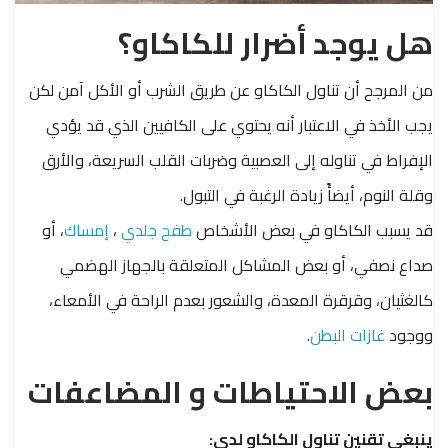
هل يوجد أضرار للكاكاو؟
من المرجح أن تناول الكاكاو عن طريق الشرب أو الأكل آمن لكن
يجب الأخذ في الاعتبار أنه يحتوي على الكافيين الذي قد يؤدي
الإفراط في تناوله إلى العصبية وضربات القلب السريعة، والأرق
وقلة النوم، أيضأً زيادة الرغبة في التبول.
قد يسبب الكاكاو في بعض الأشخاص
طفح جلدي
،
إمساك
، أو
صداع نصفي، أو بعض المشاكل المتعلقة بالجهاز الهضمي
كالغثيان، وقرقرة المعدة، والشعور بعدم الراحة في الأمعاء،
ووجود
غازات البطن
.
بعض الاحتياطات و المضاعفات
ينبغي تقنين تناول الكاكاو لدى: