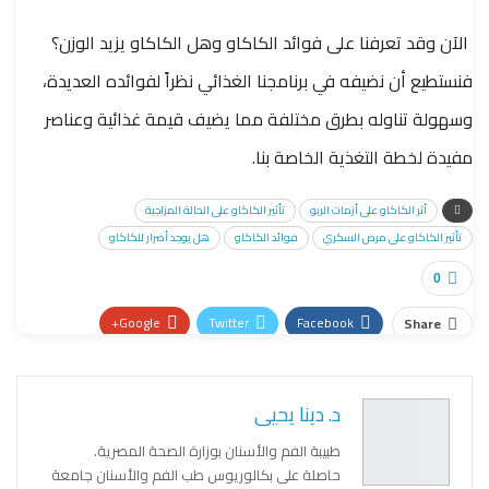
الآن وقد تعرفنا على فوائد الكاكاو وهل الكاكاو يزيد الوزن؟
فنستطيع أن نضيفه في برنامجنا الغذائي نظراً لفوائده العديدة،
وسهولة تناوله بطرق مختلفة مما يضيف قيمة غذائية وعناصر
مفيدة لخطة التغذية الخاصة بنا.
أثر الكاكاو على أزمات الربو
تأثير الكاكاو على الحالة المزاجية
تأثير الكاكاو على مرض السكري
فوائد الكاكاو
هل يوجد أضرار للكاكاو
0
Google+
Twitter
Facebook
Share
Pinterest
WhatsApp
ReddIt
Email
د. دينا يحيى
طبيبة الفم والأسنان بوزارة الصحة المصرية.
حاصلة على بكالوريوس طب الفم والأسنان جامعة