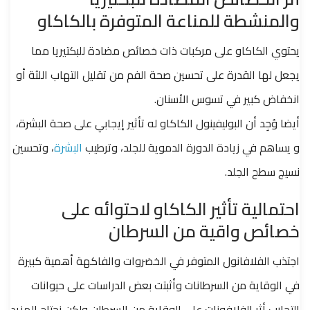
والمنشطة للمناعة المتوفرة بالكاكاو
يحتوي الكاكاو على مركبات ذات خصائص مضادة للبكتيريا مما
يجعل لها القدرة على تحسين صحة الفم من تقليل التهاب اللثة أو
انخفاض كبير في تسوس الأسنان.
أيضا وُجِد أن البوليفينول الكاكاو له تأثير إيجابي على صحة البشرة،
و يساهم في زيادة الدورة الدموية للجلد، وترطيب
البشرة
، وتحسين
نسيج سطح الجلد.
احتمالية تأثير الكاكاو لاحتوائه على
خصائص واقية من السرطان
اجتذب الفلافانول المتوفر في الخضروات والفاكهة أهمية كبيرة
في الوقاية من السرطانات وأثبتت بعض الدراسات على حيوانات
التجارب أثر الفلافونات على الوقاية من السرطان ولكن نحتاج المزيد