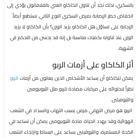
بالسكري، لذلك نجد أن تناول الكاكاو الغني بالفلافانول يؤدي إلى
انخفاض خطر الإصابة بمرض السكري النوع الثاني. نستطيع أيضاً
الإجابة على تساؤل هل الكاكاو يزيد الوزن؟ بأن الكاكاو لا يزيد
الوزن عند تناوله بكميات مناسبة بل إنه قد يحسن من التحكم في
الشهية.
أثر الكاكاو على أزمات الربو
يمكن للكاكاو أن يساعد الأشخاص الذين يعانون من أزمات
الربو
نظراً لاحتوائه على مركبات مضادة للربو مثل الثيوبرومين
والثيوفيلين.
الربو هو مرض التهابي مزمن يسبب التهاب وانسداد في الشعب
الهوائية وقد يهدد الحياة. مادة الثيوبرومين يمكن أن تساعد في
الكحة المستمرة، والثيوفيلين يساعد على انبساط وارتخاء الشعب