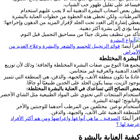
فيساعد على تقليل ظهور حب الشباب.
يظن بعض أصحاب البشرة الدهنية أنه لا يجب عليهم استخدام
المرطبات، ولكن تخطي هذه الخطوة من خطوات العناية بالبشرة
يعطي إشارة إلى الغدد تحت الجلد لإفراز المزيد من الدهون وإخراجها؛
مما يؤدي إلى بشرة أكثر دهنية.
تأكد من تنظيف بشرتك جيدًا من مساحيق التجميل قبل النوم.
اقرأ أيضا:
فوائد الزنجبيل للجسم والشعر والبشرة وعلاج العديد من
الأمراض
البشرة المختلطة
يجمع هذا النوع بين صفات البشرة المختلطة والجافة؛ وذلك لأن توزيع
الغدد الدهنية والعرقية غير متجانس.
عادةً ما تكون منطقة الأنف، والجبهة، والذقن، هي المنطقة التي تتميز
بوجود الزيت، بينما يكون الجلد على الخدين طبيعيًا أو جافًا.
بعض النصائح التي تساعدك في العناية بالبشرة المختلطة:
استخدام المنتجات التي تحتوي على المواد الطبيعية مثل الشاي الأخضر
والبابونج؛ لتهدئة البشرة.
استخدام نوعين مختلفين من المرطب أحدهما للوجنتين والأخر
للمنطقة الدهنية على الأنف، والجبهة، والذقن.
اقرأ أيضًا:
الصدفية .. ما هي أنواعها واعراضها ومن هم أكثر الأفراد
عرضة لها ؟
كيفية العناية بالبشرة