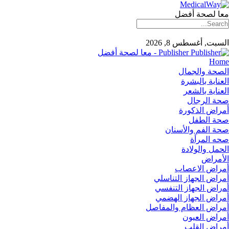
معا لصحة أفضل
السبت, أغسطس 8, 2026
Publisher - معا لصحة أفضل
Home
الصحة والجمال
العناية بالبشرة
العناية بالشعر
صحة الرجال
أمراض الذكورة
صحة الطفل
صحة الفم والأسنان
صحه المرأة
الحمل والولادة
الأمراض
أمراض الاعصاب
أمراض الجهاز التناسلي
أﻤراض اﻟﺠﻬﺎز اﻟﺘﻨﻔﺴﻲ
أمراض الجهاز الهضمي
أمراض العظام والمفاصل
أمراض العيون
أمراض القلب