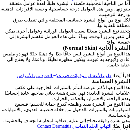
أما من الناحية التجميلية فتُصنف البشرة طبقًا لعدة عوامل متعلقة
بـتوازنها، ومن هذه العوامل درجة حساسيتها، و نسبة الإفرازات الدهنية،
ودرجة الترطيب.
لكل نوع من أنواع البشرة خصائصه المختلفة والتي تتطلب طرق
مختلفة للعناية بها.
يتحدد نوع البشرة مبدئيًا بسبب العوامل الوراثية وعوامل أخرى يمكن
أن تتغير بمرور الوقت، وبناءًا على هذه العوامل تنقسم البشرة إلى
خمسة أنواع:
البشرة العادية (Normal Skin)
هذا النوع من أنواع البشرة ليس جافًا جدًا ولا دهنيًا جدًا؛ فهو ذو ملمس
عادي ولايوجد به عيوب، ويكون مظهره نظيفًا، وناعمًا، ولا يحتاج الى
عناية خاصة.
اقرأ أيضا:
طب الأعشاب وفوائده في علاج العديد من الأمراض
البشرة الحساسة
هذا النوع هو الأكثر عرضة للتأثر بالمثيرات الخارجية على عكس
علامات البشرة العادية؛ فهي بشرة هشة يعاني صاحبها عادة إحساسًا
بعدم الراحة، والاحمرار، والحكة، والحرارة.
هذا النوع من البشرة يفقد وظيفته كدرع حماية للجسم؛ فيسمح
للميكروبات والمثيرات بالدخول من خلاله فتصيبه العدوى، والالتهابات،
والحساسية.
وهي بشرة رقيقة تحتاج إلى عناية إضافية لمحاربة الجفاف والخشونة.
اقرأ أيضًا:
التهاب الجلد التماسي Contact Dermatitis