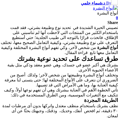
By
د.شيماء حلمي
أنواع البشرة
0
Share
تصيبني الحيرة الشديدة في تحديد نوع وطبيعة بشرتي، فقد قمت
باستخدام الكثير من المنتجات التي لاحظت أنها لم تناسبني على
الإطلاق،
فاتخذت قرارًا بالتوجه الى طبيب الجلدية؛ حتي أستطيع
التعرف على نوع وطبيعة بشرتي، وكيفية التعامل الصحيح معها،
تختلف
أنواع البشرة
من شخص لآخر، وكي تفهم أنواع البشرة المختلفة وكيفية
التعامل معها تابع قراءة المقال.
طرق تساعدك على تحديد نوعية بشرتك
بشرتك هي أكبر عضو في جسدك، وهي عضو معقد وذكي مثل بقية
الأعضاء الحيوية الأخرى.
وتختلف أنواع البشرة وطبيعتها من شخص لآخر؛ ولذلك أصبح من
الضروري أن نتعرف على الأنواع المختلفة لها؛ حتى يتسنى لنا معرفة
كيفية العناية بها، وما هي الأمراض التي قد تصيبها.
تأتي الخطوة الأهم في العناية ببشرتك وهي أن تفهم نوعها أولاً، وكيف
تتكيف مع التغيرات الموسمية، ومن الطرق المستخدمة في ذلك:
الطريقة المجردة
نظف بشرتك باستخدام منظف معتدل واتركها بدون أى مرطبات لمدة
٣٠ دقيقة، ثم افحص أنفك، وخديك، وذقنك، وجبهتك بحثًا عن أى
لمعان.