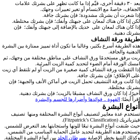
بعد ٣٠ دقيقة أخرى، قيِّم إذا ما كانت تظهر على بشرتك علامات
الجفاف، خاصةً مع الابتسام أو تغير تعبيرات وجهك.
إذا شعرت أن بشرتك مشدودة؛ فإن بشرتك جافة.
لكن إذا كان هناك لمعان على جبهتك وأنفك؛ فإن بشرتك مختلطة.
إذا كان هناك لمعان على خديك بالإضافة إلى جبهتك وأنفك؛ فإن
بشرتك دهنية.
طريقة ورقة النشاف
هذه الطريقة أسرع بكثير، وغالبا ما تكون أداة تمييز ممتازة بين البشرة
الدهنية والجافة.
ربت برفق مستخدمًا ورق النشاف على مناطق مختلفة من وجهك، ثم
امسك الورقة أمام الضوء لتحديد كمية الزيت المرئية.
إذا التقطت ورقة النشاف كمية صغيرة من الزيت أو لم تلتقط أي زيت
على الإطلاق؛ فإن بشرتك جافة.
إذا كانت ورقة التنشيف تحمل الزيت في أماكن الأنف والجبهة؛ فإن
بشرتك مختلطة.
أخيرًا، إذا كان ورق النشاف مشبعًا بالزيت؛ فإن بشرتك دهنية.
اقرأ أيضًا:
القهوة .. فوائدها وأضرارها للجسم والبشرة
أنواع البشرة
تستخدم عدة معايير لتصنيف أنواع البشرة المختلفة ومنها تصنيف
فيتزباتريك (Fitzpatrick’s Classification).
حيث صُنفت أنواع البشرة تبعًا للونها واستجابتها بعد التعرض للشمس.
وتستخدم هذه الطريقة لتحديد عامل الحماية المناسب من الشمس،
وكذلك التنبؤ بخطر الإصابة
بسرطان الجلد
بين أنواع البشرة المختلفة.