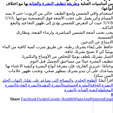
من أساسيات العناية و
طريقة تنظيف البشرة والعناية
بها مع اختلاف
أنواعها:
استخدام واقي الشمس واسع الطيف خالي من الزيوت؛ حتى لا يسد
المسام وكي يعمل على حجب الأشعة فوق البنفسجية بنوعيها UVA,
UVB؛ حيث أن التعرض للشمس يؤدي إلى ظهور التجاعيد والبقع
الداكنة .
يجب تجنب أشعة الشمس المباشرة، وارتداء القبعة، ونظارتك
الشمسية.
الامتناع عن التدخين.
حافظ على إبقاء بشرتك رطبة، عن طريق شرب كمية كافية من الماء
يوميًا كي لا تصبح بشرتك جافة.
اغسل بشرتك بلطف يوميًا للتخلص من الأوساخ والبكتيريا.
تنظيف البشرة جيدًا من مساحيق التجميل قبل النوم.
وختامًا -عزيزي القارئ- فإن معرفة أنواع البشرة وكيفية الاعتناء بها؛
يساعدك على أن تبدو بشرتك بمظهر صحي، وتجنب ظهور علامات
السن مبكرًا.
اقرأ أيضًا:
الطفح الجلدي والنصائح التي تساعد على تقليل التهاب الجلد
البشرة الجافة
البشرة الحساسة
البشرة الدهنية
البشرة العادية
البشرة
المختلطة
كيفية العناية بالبشرة
0
Share
Facebook
Twitter
Google+
ReddIt
WhatsApp
Pinterest
Email