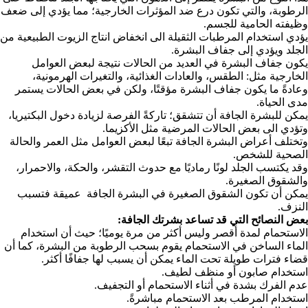
الرطوبة، والتي تكون درع ضد المؤثرات الخارجية؛ مما يؤدي إلى ضعف
وظيفته الحامية للجسم.
يؤدي استخدام المرطبات الثقيلة الى انخفاض انتاج الزيوت الطبيعية من
الجلد ويؤدي إلى جفاف البشرة.
يكون جفاف البشرة في العديد من الحالات نتيجة لبعض العوامل
الخارجية مثل: الطقس، والعادات الغذائية، والتغيرات الهرمونية،
وعادةً ما يكون جفاف البشرة مؤقتًا، ولكن في بعض الحالات يستمر
مدى الحياة.
يمكن للبشرة الجافة أن تتشقق؛ تاركةً الفرصة لزيادة دخول البكتيريا،
وتؤدي الى بعض الحالات المرضية مثل الأكزيما.
وتختلف أعراض البشرة الجافة تبعًا لبعض العوامل مثل العمر والحالة
الصحية للشخص.
وقد يكتسب الجلد لونًا رماديًا مع حدوث التقشر، والحكة، والاحمرار،
والشقوق الصغيرة.
يمكن أن تكون الشقوق الصغيرة في البشرة الجافة عميقة فتسبب
النزف.
بعض النصائح التي قد تساعد بشرتك الجافة:
الاستحمام لمدة أقصر وليس أكثر من مرة يوميًا؛ حيث أن استخدام
الماء الساخن في الاستحمام يقوم بسحب الرطوبة من البشرة، كما أن
قضاء فترات طويلة تحت الماء يمكن أن يسبب لها جفافًا أكثر.
استخدام صابون أو منظف لطيف.
عدم الفرك بشدة في أثناء الاستحمام أو التجفيف.
استخدام المرطب بعد الاستحمام مباشرةً.