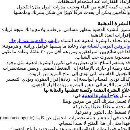
ارتداء القفازات عند استخدام المنظفات.
شرب كمية كافية من الماء وتجنب مدرات البول مثل: الكحول
والكافيين يمكن أن يحدث فرقًا كبيرًا في شكل بشرتك وملمسها.
البشرة الدهنية
تتميز البشرة الدهنية بمظهر مسامي، ورطب، ولامع وذلك نتيجة لزيادة
إفرازات الغدد الدهنية.
وقد تختلف البشرة الدهنية عند النساء و
البشرة الدهنية عند الرجال
والروتين اليومي للعناية بها
، و
عادة ما يسببها عوامل وراثية أو هرمونية؛
لذا فهو شائع بين المراهقين، ومن هم أقل من ٣٠ عامًا، وعادة ما تكون
مصحوبة بحدوث حب الشباب.
قد يساهم المناخ الذي نعيش به في تكوين البشرة الدهنية مثل وجود
بيئة رطبة أو حارة، بالإضافة إلى الضغط العصبي، وبعض مستحضرات
التجميل القاسية، التي تؤدي إلى إنتاج المزيد من الزيوت.
كذلك تؤدي المسام الواسعة إلى زيادة إفراز الدهون، ويؤدي التقشير
أكثر من اللازم الى تدهور البشرة وزيادة إفراز الدهون.
علاج البشرة الدهنية وكيفية تنظيفها والعناية بها
يتمثل
علاج البشرة الدهنية
في:
لا تغسل بشرتك أكثر من مرتين يوميًا.
استخدم منظفًا لطيفًا ولا تفركه.
لا تضغط على البثور أو تفرغها.
ابحث في أثناء شراء مستحضرات التجميل عن كلمة (noncomedogenic)
فهذا يعني أن هذا المنتج لا يسد المسام.
التحكم في النظام الغذائي الذي يساعد على تخفيف إنتاج الدهون؛