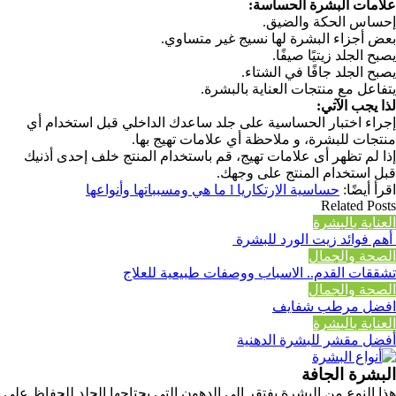
علامات البشرة الحساسة:
إحساس الحكة والضيق.
بعض أجزاء البشرة لها نسيج غير متساوي.
يصبح الجلد زيتيًا صيفًا.
يصبح الجلد جافًا في الشتاء.
يتفاعل مع منتجات العناية بالبشرة.
لذا يجب الآتي:
إجراء اختبار الحساسية على جلد ساعدك الداخلي قبل استخدام أي
منتجات للبشرة، و ملاحظة أي علامات تهيج بها.
إذا لم تظهر أى علامات تهيج، قم باستخدام المنتج خلف إحدى أذنيك
قبل استخدام المنتج على وجهك.
اقرأ أيضًا:
حساسية الارتكاريا l ما هي ومسبباتها وأنواعها
Related Posts
العناية بالبشرة
أهم فوائد زيت الورد للبشرة
الصحة والجمال
تشققات القدم.. الاسباب ووصفات طبيعية للعلاج
الصحة والجمال
افضل مرطب شفايف
العناية بالبشرة
أفضل مقشر للبشرة الدهنية
البشرة الجافة
هذا النوع من البشرة يفتقر إلى الدهون التي يحتاجها الجلد للحفاظ على