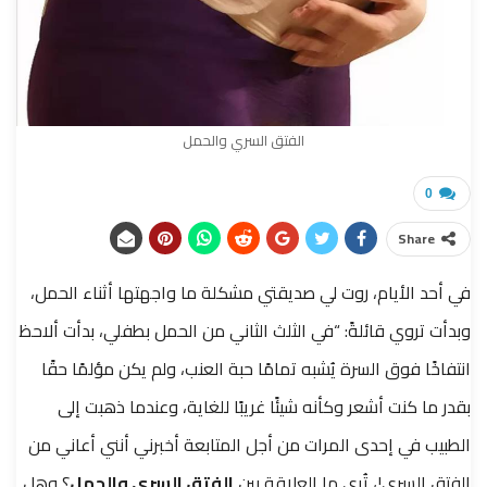
الفتق السري والحمل
0
Share
في أحد الأيام، روت لي صديقتي مشكلة ما واجهتها أثناء الحمل،
وبدأت تروي قائلةً: “في الثلث الثاني من الحمل بطفلي، بدأت ألاحظ
انتفاخًا فوق السرة يُشبه تمامًا حبة العنب، ولم يكن مؤلمًا حقًا
بقدر ما كنت أشعر وكأنه شيئًا غريبًا للغاية، وعندما ذهبت إلى
الطبيب في إحدى المرات من أجل المتابعة أخبرني أنني أعاني من
الفتق السري!،
تُرى ما العلاقة بين
الفتق السري والحمل
؟ وهل