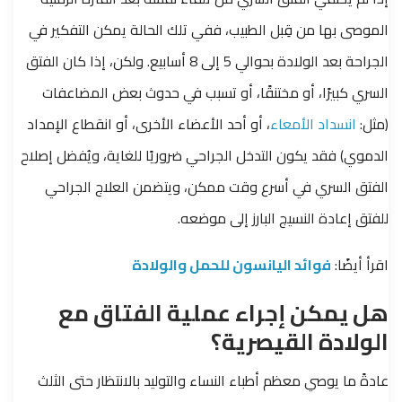
الموصى بها من قِبل الطبيب، ففي تلك الحالة يمكن التفكير في
الجراحة بعد الولادة بحوالي 5 إلى 8 أسابيع. ولكن، إذا كان الفتق
السري كبيرًا، أو مختنقًا، أو تسبب في حدوث بعض المضاعفات
(مثل:
انسداد الأمعاء
، أو أحد الأعضاء الأخرى، أو انقطاع الإمداد
الدموي) فقد يكون التدخل الجراحي ضروريًا للغاية، ويُفضل إصلاح
الفتق السري في أسرع وقت ممكن، ويتضمن العلاج الجراحي
للفتق إعادة النسيج البارز إلى موضعه.
اقرأ أيضًا:
فوائد اليانسون للحمل والولادة
هل يمكن إجراء عملية الفتاق مع
الولادة القيصرية؟
عادةً ما يوصي معظم أطباء النساء والتوليد بالانتظار حتى الثلث