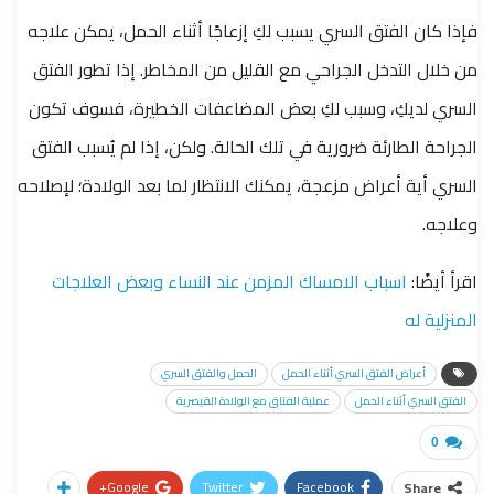
فإذا كان الفتق السري يسبب لكِ إزعاجًا أثناء الحمل، يمكن علاجه
من خلال التدخل الجراحي مع القليل من المخاطر.
إذا تطور الفتق
السري لديكِ، وسبب لكِ بعض المضاعفات الخطيرة، فسوف تكون
الجراحة الطارئة ضرورية في تلك الحالة. ولكن، إذا لم يُسبب الفتق
السري أية أعراض مزعجة، يمكنك الانتظار لما بعد الولادة؛ لإصلاحه
وعلاجه.
اقرأ أيضًا:
اسباب الامساك المزمن عند النساء وبعض العلاجات
المنزلية له
أعراض الفتق السري أثناء الحمل
الحمل والفتق السري
الفتق السري أثناء الحمل
عملية الفتاق مع الولادة القيصرية
0
Google+
Twitter
Facebook
Share