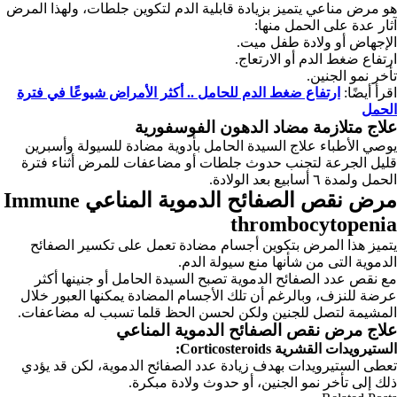
هو مرض مناعي يتميز بزيادة قابلية الدم لتكوين جلطات، ولهذا المرض
آثار عدة على الحمل منها:
الإجهاض أو ولادة طفل ميت.
ارتفاع ضغط الدم أو الارتعاج.
تأخر نمو الجنين.
اقرأ أيضًا:
ارتفاع ضغط الدم للحامل .. أكثر الأمراض شيوعًا في فترة
الحمل
علاج
متلازمة مضاد الدهون الفوسفورية
يوصي الأطباء علاج السيدة الحامل بأدوية مضادة للسيولة وأسبرين
قليل الجرعة لتجنب حدوث جلطات أو مضاعفات للمرض أثناء فترة
الحمل ولمدة ٦ أسابيع بعد الولادة.
مرض نقص الصفائح الدموية المناعي Immune
thrombocytopenia
يتميز هذا المرض بتكوين أجسام مضادة تعمل على تكسير الصفائح
الدموية التى من شأنها منع سيولة الدم.
مع نقص عدد الصفائح الدموية تصبح السيدة الحامل أو جنينها أكثر
عرضة للنزف، وبالرغم أن تلك الأجسام المضادة يمكنها العبور خلال
المشيمة لتصل للجنين ولكن لحسن الحظ قلما تسبب له مضاعفات.
علاج
مرض نقص الصفائح الدموية المناعي
الستيرويدات القشرية Corticosteroids:
تعطى الستيرويدات بهدف زيادة عدد الصفائح الدموية، لكن قد يؤدي
ذلك إلى تأخر نمو الجنين، أو حدوث ولادة مبكرة.