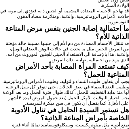
الولادة المبكرة.
قد تهاجم الأجسام المضادة المشيمة أو الجنين ذاته فتؤدي إلى موته في
حالات الأمراض الروماتيزمية، والذئبة، ومتلازمة مضاد الدهون
الفوسفورية.
ما احتمالية إصابة الجنين بنفس مرض المناعة
الذاتية للأم؟
قد تنتقل الأجسام المضادة من دم الأم إلى جنينها مسببة حالة مؤقتة
من المرض للجنين مثل ما يحدث في حالات الوهن العضلي الوبيل،
والذئبة، هذا بالإضافة الى الاستعداد الجيني للجنين الموروث من أمه،
الذي يزيد من احتمالية إصابته بذلك المرض.
كيف تستعد المرأة المصابة بأحد الأمراض
المناعية للحمل؟
يجب أن يتعاون طبيب النساء والتوليد، وطبيب الأمراض الروماتيزمية،
وطبيب الغدد الصماء في بعض الحالات، حتى تتوفر كل سبل الرعاية
لها منذ بداية التخطيط للحمل، كذلك طوال فترة الحمل وما بعد الولادة.
يجب اختيار التوقيت الأمثل للحمل (بعد خمول المرض لمدة 6 أشهر
على الأقل)، كما يفضل أن يكون في سن مبكرة للمريضة.
هل تستمر السيدة الحامل في تناول الأدوية
الخاصة بأمراض المناعة الذاتية؟
تمنع أدوية مثل ميثوتريكسيت، وسيكلوفوسفاميد تمامًا أثناء فترة