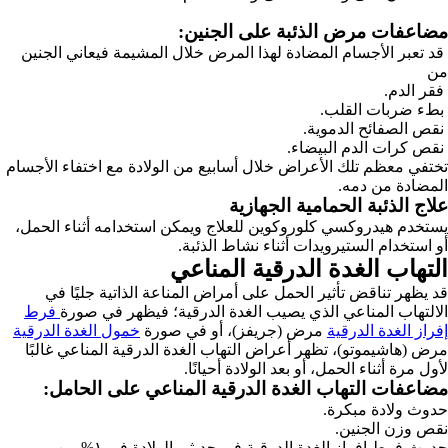
مضاعفات مرض الذئبة على الجنين:
قد تعبر الأجسام المضادة لهذا المرض خلال المشيمة فيعاني الجنين
من
فقر الدم.
بطء ضربات القلب.
نقص الصفائح الدموية.
نقص كرات الدم البيضاء.
تختفي معظم تلك الأعراض خلال أسابيع من الولادة مع اختفاء الأجسام
المضادة من دمه.
علاج الذئبة
الحمامية الجهازية
يستخدم هيدروكسي كلوروكوين للعلاج ويمكن استخدامه أثناء الحمل،
أو استخدام الستيرويدات أثناء نشاط الذئبة.
التهاب الغدة الدرقية المناعي
قد يظهر تناقض تأثير الحمل على أمراض المناعة الذاتية جليًا في
الالتهاب المناعي الذي يصيب الغدة الدرقية؛ فيظهر في صورة
فرط
إفراز الغدة الدرقية
مرض (جريفز)، أو في صورة
خمول الغدة الدرقية
مرض (هاشيموتو)، تظهر أعراض التهاب الغدة الدرقية المناعي غالبًا
لأول مرة أثناء الحمل، أو بعد الولادة أحيانًا.
مضاعفات التهاب الغدة الدرقية المناعي
على الحامل:
حدوث ولادة مبكرة.
نقص وزن الجنين.
حدوث فرط إفراز الغدة الدرقية في حديثي الولادة في ١% من