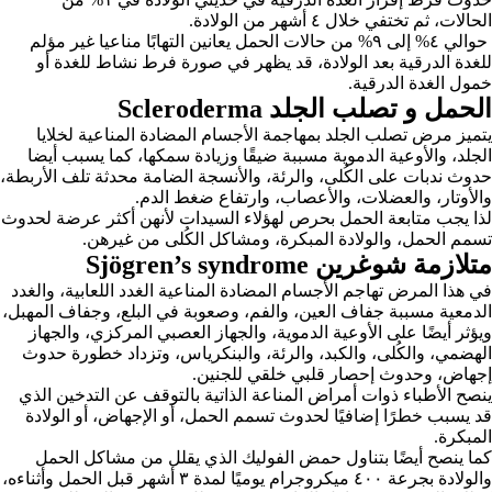
الحالات، ثم تختفي خلال ٤ أشهر من الولادة.
حوالي ٤% إلى ٩% من حالات الحمل يعانين التهابًا مناعيا غير مؤلم
للغدة الدرقية بعد الولادة، قد يظهر في صورة فرط نشاط للغدة أو
خمول الغدة الدرقية.
الحمل و تصلب الجلد Scleroderma
يتميز مرض تصلب الجلد بمهاجمة الأجسام المضادة المناعية لخلايا
الجلد، والأوعية الدموية مسببة ضيقًا وزيادة سمكها، كما يسبب أيضا
حدوث ندبات على الكُلى، والرئة، والأنسجة الضامة محدثة تلف الأربطة،
والأوتار، والعضلات، والأعصاب، وارتفاع ضغط الدم.
لذا يجب متابعة الحمل بحرص لهؤلاء السيدات لأنهن أكثر عرضة لحدوث
تسمم الحمل، والولادة المبكرة، ومشاكل الكُلى من غيرهن.
متلازمة شوغرين Sjögren’s syndrome
في هذا المرض تهاجم الأجسام المضادة المناعية الغدد اللعابية، والغدد
الدمعية مسببة جفاف العين، والفم، وصعوبة في البلع، وجفاف المهبل،
ويؤثر أيضًا على الأوعية الدموية، والجهاز العصبي المركزي، والجهاز
الهضمي، والكُلى، والكبد، والرئة، والبنكرياس، وتزداد خطورة حدوث
إجهاض، وحدوث إحصار قلبي خلقي للجنين.
ينصح الأطباء ذوات أمراض المناعة الذاتية بالتوقف عن التدخين الذي
قد يسبب خطرًا إضافيًا لحدوث تسمم الحمل، أو الإجهاض، أو الولادة
المبكرة.
كما ينصح أيضًا بتناول حمض الفوليك الذي يقلل من مشاكل الحمل
والولادة بجرعة ٤٠٠ ميكروجرام يوميًا لمدة ٣ أشهر قبل الحمل وأثناءه،