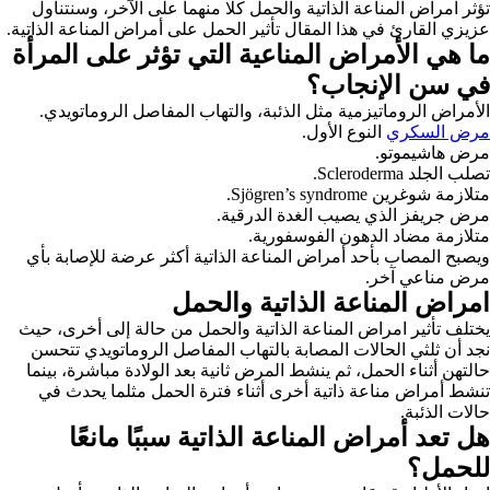
تؤثر امراض المناعة الذاتية والحمل كلا منهما على الآخر، وسنتناول
عزيزي القارئ في هذا المقال تأثير الحمل على أمراض المناعة الذاتية.
ما هي الأمراض المناعية التي تؤثر على المرأة
في سن الإنجاب؟
الأمراض الروماتيزمية مثل الذئبة، والتهاب المفاصل الروماتويدي.
مرض السكري
النوع الأول.
مرض هاشيموتو.
تصلب الجلد Scleroderma.
متلازمة شوغرين Sjögren’s syndrome.
مرض جريفز الذي يصيب الغدة الدرقية.
متلازمة مضاد الدهون الفوسفورية.
ويصبح المصاب بأحد أمراض المناعة الذاتية أكثر عرضة للإصابة بأي
مرض مناعي آخر.
امراض المناعة الذاتية والحمل
يختلف تأثير امراض المناعة الذاتية والحمل
من حالة إلى أخرى، حيث
نجد أن ثلثي الحالات المصابة بالتهاب المفاصل الروماتويدي تتحسن
حالتهن أثناء الحمل، ثم ينشط المرض ثانية بعد الولادة مباشرة، بينما
تنشط أمراض مناعة ذاتية أخرى أثناء فترة الحمل مثلما يحدث في
حالات الذئبة.
هل تعد أمراض المناعة الذاتية سببًا مانعًا
للحمل؟