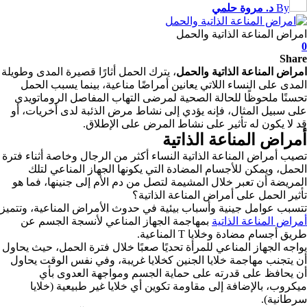
By
د. مروة حلمي
امراض المناعة الذاتية والحمل
0
Share
امراض المناعة الذاتية والحمل
، يترك الحمل أثارًا قصيرة المدى وطويلة
المدى على النساء اللاتي يعانين أمراضًا مناعية، بينما يسبب الحمل
تحسنًا ملحوظًا للحالة الصحية لمرضى التهاب المفاصل الروماتويدي
على سبيل المثال، فإنه يؤدي إلى نشاط مرض الذئبة لدى أخريات، أو
قد لا يكون له تأثير على نشاط المرض على الإطلاق.
أمراض المناعة الذاتية
تصيب أمراض المناعة الذاتية النساء أكثر من الرجال وخاصة أثناء فترة
الحمل، ويمكن للأجسام المضادة التي يكونها الجهاز المناعي لتلك
المريضة أن تعبر خلال المشيمة لتصل من دم الأم إلى جنينها، فما هو
تأثير الحمل على أمراض المناعة الذاتية؟
تتسبب عوامل جينية وأسباب بيئية في حدوث الأمراض المناعية، وتتميز
أمراض المناعة الذاتية
بمهاجمة الجهاز المناعي لأنسجة الجسم عن
طريق أجسام مضادة وخلايا T المناعية.
يواجه الجهاز المناعي للمرأة تحديًا صعبًا خلال فترة الحمل، حيث يحاول
أن يتجنب مهاجمة خلايا الجنين كخلايا غريبة، وفي نفس الوقت يحاول
أن يحافظ على قدرته على حماية الجسم ومواجهة العدوى بأي
ميكروب، بالإضافة إلى مقاومة تكوين أي خلايا غير طبيعية (خلايا
سرطانية).