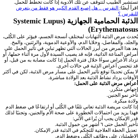
تستشير الطبيب لتتوقف عن تلك الأدوية إذا كانت تخطط للحمل.
اقرأ أيضًا:
ا
لنقرس .. هل إصبع القدم الكبير هو فقط من يتعرض
للنقرس ؟
الذئبة الحمامية الجهازية (Systemic Lupus
Erythematosus)
يُحدث مرض الذئبة التهابات لمختلف أنسجة الجسم، فيؤثر على الكُلى،
والجلد، والمفاصل، وخلايا الدم، والأوعية الدموية، والرئتين، والمخ.
يعد هذا المرض من أبرز الحالات التي تظهر تباين في تأثير الحمل على
أمراض المناعة الذاتية، فإنه قد يصيب السيدة لأول مرة أثناء حملها، أو
تزداد الأعراض سوءًا خلال فترة الحمل إذا كانت مصابة به من قبل، أو
قد تتحسن أعراض الذئبة في حالات أخرى.
لا يمكن تحديدًا توقع تأثير الحمل على مسار مرض الذئبة، لكن في أكثر
الأوقات يزداد نشاط الذئبة بعد الولادة مباشرة.
أعراض مرض الذئبة على الحمل:
إجهاض متكرر.
تأخر نمو الجنين.
ولادة مبكرة.
إذا كانت مريضة الذئبة تعاني تلفًا في الكُلى أو ارتفاعًا في ضغط الدم
فهذا يزيد من احتمالات الخطورة على صحة الأم والجنين، وتجنبًا لذلك
قدر الإمكان يجب أن يُراعي الآتي:
تأخير الحمل حتى ٦ أشهر من خمول الذئبة.
تعديل الخطة العلاجية للتحكم في الذئبة قدر الإمكان.
الاطمئنان على وظائف الكُلى وضغط الدم.