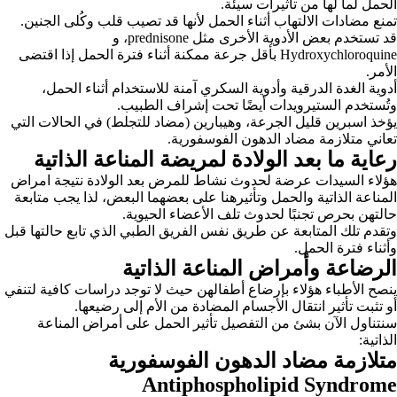
الحمل لما لها من تأثيرات سيئة.
تمنع مضادات الالتهاب أثناء الحمل لأنها قد تصيب قلب وكُلى الجنين.
قد تستخدم بعض الأدوية الأخرى مثل prednisone، و
Hydroxychloroquine بأقل جرعة ممكنة أثناء فترة الحمل إذا اقتضى
الأمر.
أدوية الغدة الدرقية وأدوية السكري آمنة للاستخدام أثناء الحمل،
وتُستخدم الستيرويدات أيضًا تحت إشراف الطبيب.
يؤخذ اسبرين قليل الجرعة، وهيبارين (مضاد للتجلط) في الحالات التي
تعاني متلازمة مضاد الدهون الفوسفورية.
رعاية ما بعد الولادة لمريضة المناعة الذاتية
هؤلاء السيدات عرضة لحدوث نشاط للمرض بعد الولادة نتيجة امراض
المناعة الذاتية والحمل وتأثيرهنا على بعضهما البعض، لذا يجب متابعة
حالتهن بحرص تجنبًا لحدوث تلف الأعضاء الحيوية.
وتقدم تلك المتابعة عن طريق نفس الفريق الطبي الذي تابع حالتها قبل
وأثناء فترة الحمل.
الرضاعة وأمراض المناعة الذاتية
ينصح الأطباء هؤلاء بإرضاع أطفالهن حيث لا توجد دراسات كافية لتنفي
أو تثبت تأثير انتقال الأجسام المضادة من الأم إلى رضيعها.
سنتناول الآن بشئ من التفصيل تأثير الحمل على أمراض المناعة
الذاتية:
متلازمة مضاد الدهون الفوسفورية
Antiphospholipid Syndrome