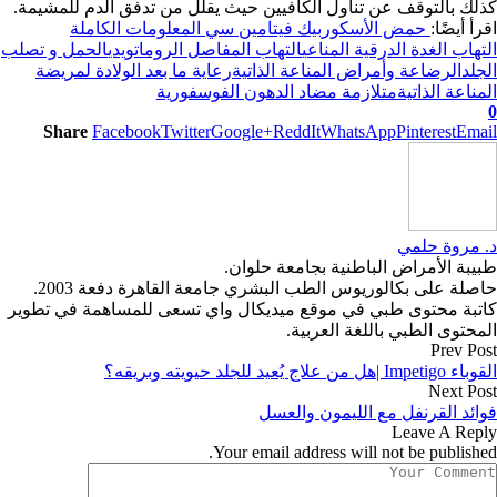
كذلك بالتوقف عن تناول الكافيين حيث يقلل من تدفق الدم للمشيمة.
اقرأ أيضًا:
حمض الأسكوربيك فيتامين سي المعلومات الكاملة
التهاب الغدة الدرقية المناعي
التهاب المفاصل الروماتويدي
الحمل و تصلب
الجلد
الرضاعة وأمراض المناعة الذاتية
رعاية ما بعد الولادة لمريضة
المناعة الذاتية
متلازمة مضاد الدهون الفوسفورية
0
Share
Facebook
Twitter
Google+
ReddIt
WhatsApp
Pinterest
Email
د. مروة حلمي
طبيبة الأمراض الباطنية بجامعة حلوان.
حاصلة على بكالوريوس الطب البشري جامعة القاهرة دفعة 2003.
كاتبة محتوى طبي في موقع ميديكال واي تسعى للمساهمة في تطوير
المحتوى الطبي باللغة العربية.
Prev Post
القوباء Impetigo |هل من علاج يُعيد للجلد حيويته وبريقه؟
Next Post
فوائد القرنفل مع الليمون والعسل
Leave A Reply
Your email address will not be published.