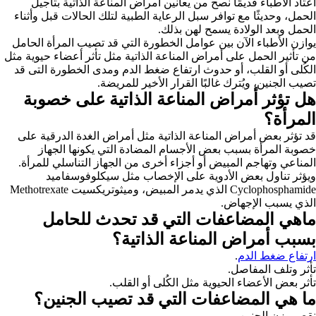
اعتاد الأطباء قديمًا نصح من يعانين أمراض المناعة الذاتية بتأجيل
الحمل، وحديثًا مع توافر سبل الرعاية الطبية لتلك الحالات قبل وأثناء
الحمل وبعد الولادة يسمح لهن بذلك.
يوازن الأطباء الآن بين عوامل الخطورة التي قد تصيب المرأة الحامل
من تأثير الحمل على أمراض المناعة الذاتية مثل تأثر أعضاء حيوية مثل
الكُلى أو القلب، أو حدوث ارتفاع ضغط الدم ومدى الخطورة التى قد
تصيب الجنين، ويُترك غالبًا القرار الأخير للمريضة.
هل تؤثر أمراض المناعة الذاتية على خصوبة
المرأة؟
قد تؤثر بعض أمراض المناعة الذاتية مثل أمراض الغدة الدرقية على
خصوبة المرأة بسبب بعض الأجسام المضادة التي يكونها الجهاز
المناعي وتهاجم المبيض أو أجزاء أخرى من الجهاز التناسلي للمرأة.
ويؤثر تناول بعض الأدوية على الإخصاب مثل سيكلوفوسفاميد
Cyclophosphamide الذي يدمر المبيض، وميثوتريكسيت Methotrexate
الذي يسبب الإجهاض.
ماهي المضاعفات التي قد تحدث للحامل
بسبب أمراض المناعة الذاتية؟
ارتفاع ضغط الدم
.
تأثر وتلف المفاصل.
تأثر بعض الأعضاء الحيوية مثل الكُلى أو القلب.
ما هي المضاعفات التي قد تصيب الجنين؟
نقص وزن الجنين.