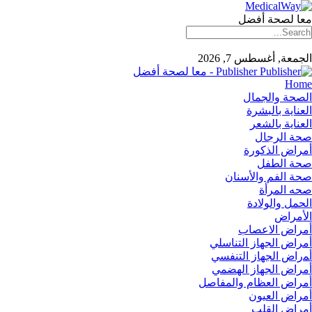
معا لصحة أفضل
الجمعة, أغسطس 7, 2026
Publisher - معا لصحة أفضل
Home
الصحة والجمال
العناية بالبشرة
العناية بالشعر
صحة الرجال
أمراض الذكورة
صحة الطفل
صحة الفم والأسنان
صحه المرأة
الحمل والولادة
الأمراض
أمراض الاعصاب
أمراض الجهاز التناسلي
أﻤراض اﻟﺠﻬﺎز اﻟﺘﻨﻔﺴﻲ
أمراض الجهاز الهضمي
أمراض العظام والمفاصل
أمراض العيون
أمراض القلب