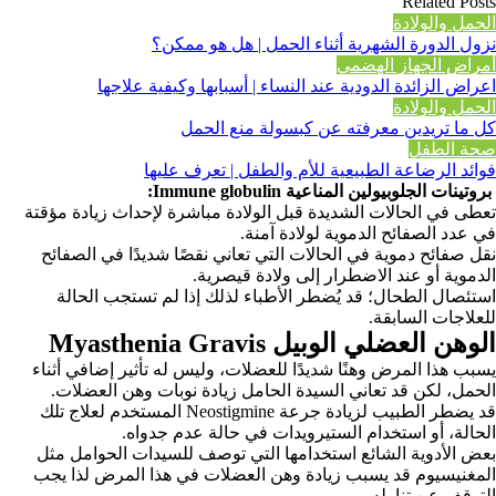
Related Posts
الحمل والولادة
نزول الدورة الشهرية أثناء الحمل | هل هو ممكن؟
أمراض الجهاز الهضمي
اعراض الزائدة الدودية عند النساء | أسبابها وكيفية علاجها
الحمل والولادة
كل ما تريدين معرفته عن كبسولة منع الحمل
صحة الطفل
فوائد الرضاعة الطبيعية للأم والطفل | تعرف عليها
بروتينات الجلوبيولين المناعية Immune globulin:
تعطى في الحالات الشديدة قبل الولادة مباشرة لإحداث زيادة مؤقتة
في عدد الصفائح الدموية لولادة آمنة.
نقل صفائح دموية في الحالات التي تعاني نقصًا شديدًا في الصفائح
الدموية أو عند الاضطرار إلى ولادة قيصرية.
استئصال الطحال؛ قد يُضطر الأطباء لذلك إذا لم تستجب الحالة
للعلاجات السابقة.
الوهن العضلي الوبيل Myasthenia Gravis
يسبب هذا المرض وهنًا شديدًا للعضلات، وليس له تأثير إضافي أثناء
الحمل، لكن قد تعاني السيدة الحامل زيادة نوبات وهن العضلات.
قد يضطر الطبيب لزيادة جرعة Neostigmine المستخدم لعلاج تلك
الحالة، أو استخدام الستيرويدات في حالة عدم جدواه.
بعض الأدوية الشائع استخدامها التي توصف للسيدات الحوامل مثل
المغنيسيوم قد يسبب زيادة وهن العضلات في هذا المرض لذا يجب
التوقف عن تناوله.