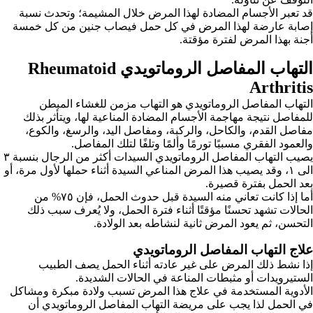
قد تعبر الأجسام المضادة لهذا المرض خلال المشيمة؛ وتحدث نسبة
إصابة عارضة لهذا المرض في كل حمل فيصاب جنين من كل خمسة
أجنة بهذا المرض لفترة مؤقتة.
التهاب المفاصل الروماتويدي Rheumatoid
Arthritis
التهاب المفاصل الروماتويدي هو التهاب مزمن للغشاء المبطن
للمفاصل نتيجة مهاجمة الأجسام المضادة المناعية لها، ويتأثر بذلك
مفاصل القدم، والكاحل، والركبة، ومفاصل اليد، والرسغ، والكوع،
والعمود الفقري مسببًا تورمًا وألمًا وتلفًا لتلك المفاصل.
يصيب التهاب المفاصل الروماتويدي السيدات أكثر من الرجال بنسبة ٣
الى ١، وقد يصيب هذا المرض المناعي السيدة أثناء حملها لأول مرة، أو
بعد الحمل بفترة قصيرة.
أما إذا كانت تعاني منه السيدة قبل حدوث الحمل، فإن ٧٥% من
الحالات تشهد تحسنًا مؤقتًا أثناء فترة الحمل، ولا يُعرف سبب ذلك
التحسن، ثم يعود المرض ثانية لنشاطه بعد الولادة.
علاج
التهاب المفاصل الروماتويدي
إذا نشط ذلك المرض على غير عادته أثناء الحمل يصف الطبيب
الستيرويدات أو مثبطات المناعة في الحالات الشديدة.
الأدوية المستخدمة في علاج هذا المرض تسبب ولادة مبكرة ومشاكل
في الحمل لذا يجب على مريضة التهاب المفاصل الروماتويدي أن